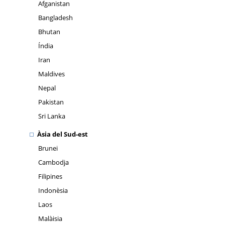
Afganistan
Bangladesh
Bhutan
Índia
Iran
Maldives
Nepal
Pakistan
Sri Lanka
Àsia del Sud-est
Brunei
Cambodja
Filipines
Indonèsia
Laos
Malàisia