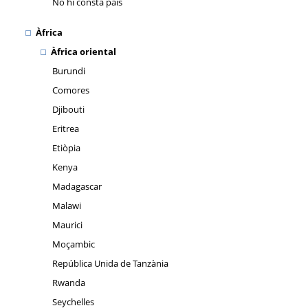
No hi consta país
Àfrica
Àfrica oriental
Burundi
Comores
Djibouti
Eritrea
Etiòpia
Kenya
Madagascar
Malawi
Maurici
Moçambic
República Unida de Tanzània
Rwanda
Seychelles