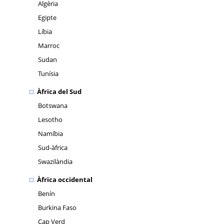
Algèria
Egipte
Líbia
Marroc
Sudan
Tunísia
Àfrica del Sud
Botswana
Lesotho
Namíbia
Sud-àfrica
Swazilàndia
Àfrica occidental
Benín
Burkina Faso
Cap Verd