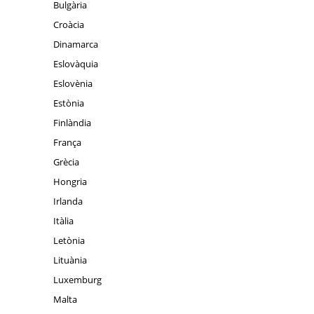
Bulgària
Croàcia
Dinamarca
Eslovàquia
Eslovènia
Estònia
Finlàndia
França
Grècia
Hongria
Irlanda
Itàlia
Letònia
Lituània
Luxemburg
Malta