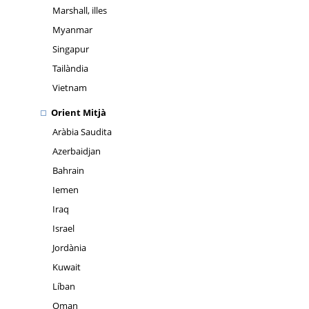
Marshall, illes
Myanmar
Singapur
Tailàndia
Vietnam
Orient Mitjà
Aràbia Saudita
Azerbaidjan
Bahrain
Iemen
Iraq
Israel
Jordània
Kuwait
Líban
Oman