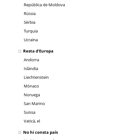
República de Moldova
Rússia
Sèrbia
Turquia
Ucraïna
Resta d'Europa
Andorra
Islàndia
Liechtenstein
Mònaco
Noruega
San Marino
Suïssa
Vaticà, el
No hi consta país