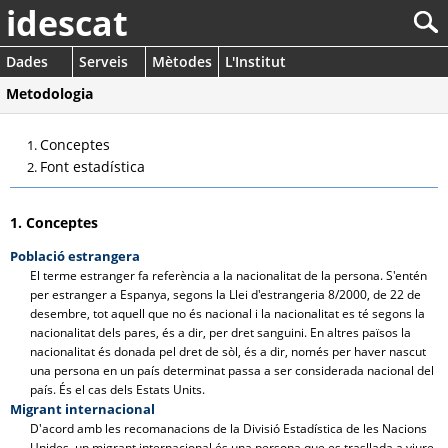
idescat
Dades
Serveis
Mètodes
L'Institut
Metodologia
Conceptes
Font estadística
1. Conceptes
Població estrangera
El terme estranger fa referència a la nacionalitat de la persona. S'entén
per estranger a Espanya, segons la Llei d'estrangeria 8/2000, de 22 de
desembre, tot aquell que no és nacional i la nacionalitat es té segons la
nacionalitat dels pares, és a dir, per dret sanguini. En altres països la
nacionalitat és donada pel dret de sòl, és a dir, només per haver nascut
una persona en un país determinat passa a ser considerada nacional del
país. És el cas dels Estats Units.
Migrant internacional
D'acord amb les recomanacions de la Divisió Estadística de les Nacions
Unides, un migrant internacional és una persona que es trasllada a viure