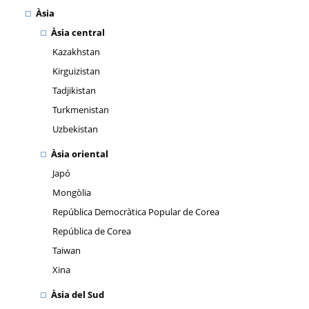
Àsia
Àsia central
Kazakhstan
Kirguizistan
Tadjikistan
Turkmenistan
Uzbekistan
Àsia oriental
Japó
Mongòlia
República Democràtica Popular de Corea
República de Corea
Taiwan
Xina
Àsia del Sud