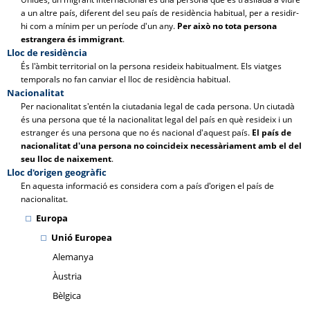
a un altre país, diferent del seu país de residència habitual, per a residir-
hi com a mínim per un període d'un any.
Per això no tota persona
estrangera és immigrant
.
Lloc de residència
És l'àmbit territorial on la persona resideix habitualment. Els viatges
temporals no fan canviar el lloc de residència habitual.
Nacionalitat
Per nacionalitat s'entén la ciutadania legal de cada persona. Un ciutadà
és una persona que té la nacionalitat legal del país en què resideix i un
estranger és una persona que no és nacional d'aquest país.
El país de
nacionalitat d'una persona no coincideix necessàriament amb el del
seu lloc de naixement
.
Lloc d'origen geogràfic
En aquesta informació es considera com a país d'origen el país de
nacionalitat.
Europa
Unió Europea
Alemanya
Àustria
Bèlgica