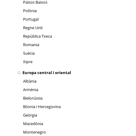
Països Baixos
Polònia
Portugal
Regne Unit
República Txeca
Romania
Suècia
Xipre
Europa central i oriental
Albània
Armènia
Bielorússia
Bòsnia i Hercegovina
Geòrgia
Macedònia
Montenegro