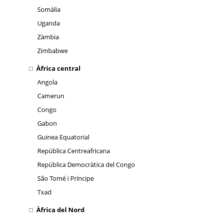
Somàlia
Uganda
Zàmbia
Zimbabwe
Àfrica central
Angola
Camerun
Congo
Gabon
Guinea Equatorial
República Centreafricana
República Democràtica del Congo
São Tomé i Príncipe
Txad
Àfrica del Nord