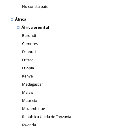
No consta país
África
África oriental
Burundi
Comores
Djibouti
Eritrea
Etiopía
Kenya
Madagascar
Malawi
Mauricio
Mozambique
República Unida de Tanzanía
Rwanda