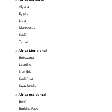
Algeria
Egipto
Libia
Marruecos
Sudán
Tunez
África Meridional
Botswana
Lesotho
Namibia
Sudáfrica
Swazilandia
África occidental
Benín
Burkina Faso