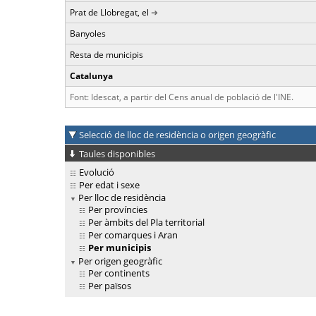
Prat de Llobregat, el
Banyoles
Resta de municipis
Catalunya
Font: Idescat, a partir del Cens anual de població de l'INE.
Selecció de lloc de residència o origen geogràfic
Taules disponibles
Evolució
Per edat i sexe
Per lloc de residència
Per províncies
Per àmbits del Pla territorial
Per comarques i Aran
Per municipis
Per origen geogràfic
Per continents
Per països