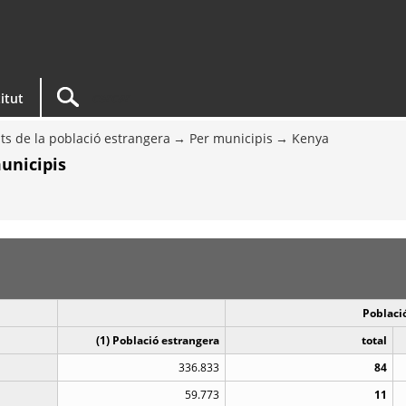
titut
ts de la població estrangera
Per municipis
Kenya
unicipis
Població
(1) Població estrangera
total
336.833
84
59.773
11