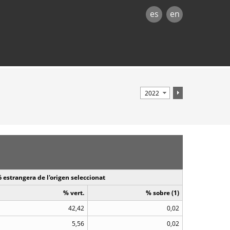
es
en
 estrangera de l'origen seleccionat
% vert.
% sobre (1)
42,42
0,02
5,56
0,02