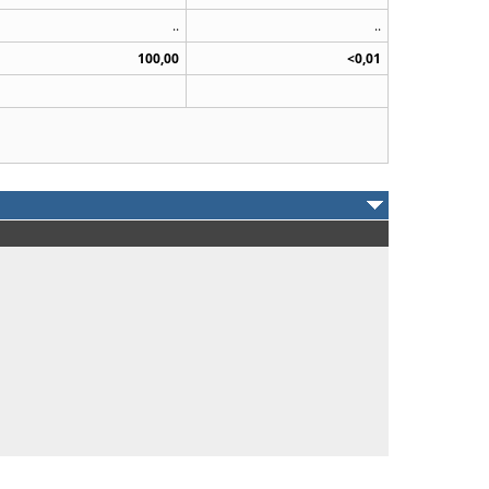
..
..
100,00
<0,01