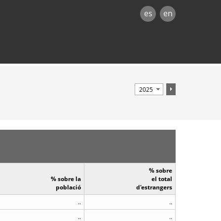
es
en
% sobre
% sobre la
el total
població
d'estrangers
..
..
..
..