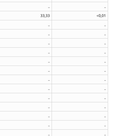
..
..
33,33
<0,01
..
..
..
..
..
..
..
..
..
..
..
..
..
..
..
..
..
..
..
..
..
..
..
..
..
..