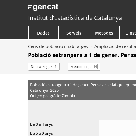
Institut d’Estadística de Catalunya
Dades
Serveis
Mètodes
L'Ins
Cens de població i habitatges
Ampliació de resulta
Població estrangera a 1 de gener. Per 
Descarregar
Metodologia
Població estrangera a 1 de gener. Per sexe i edat quinquen
Catalunya. 2025
Origen geogràfic: Zàmbia
De 0 a 4 anys
De 5 a 9 anys