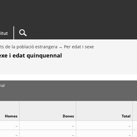
titut
ts de la població estrangera
Per edat i sexe
sexe i edat quinquennal
nal
Homes
Dones
Total
..
..
..
..
..
..