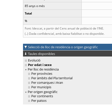
85 anys o més
Total
%
Font: Idescat, a partir del Cens anual de població de l'INE.
(..) Dada confidencial, amb baixa fiabilitat o no disponible.
Selecció de lloc de residència o origen geogràfic
Taules disponibles
Evolució
Per edat i sexe
Per lloc de residència
Per províncies
Per àmbits del Pla territorial
Per comarques i Aran
Per municipis
Per origen geogràfic
Per continents
Per països