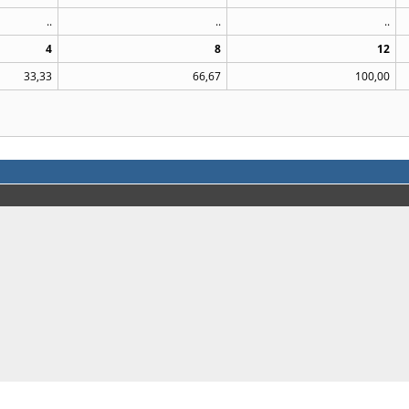
..
..
..
4
8
12
33,33
66,67
100,00