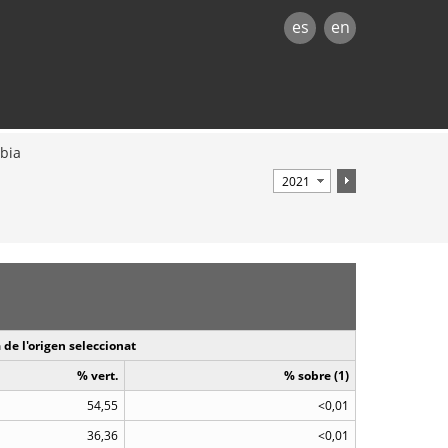
es
en
bia
 de l'origen seleccionat
% vert.
% sobre (1)
54,55
<0,01
36,36
<0,01