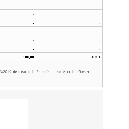
..
..
..
..
..
..
..
..
..
..
..
..
100,00
<0,01
 23/2010, de creació del Penedès, i amb l'Acord de Govern