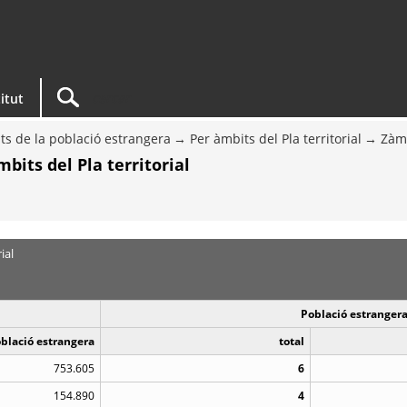
titut
ts de la població estrangera
Per àmbits del Pla territorial
Zàm
bits del Pla territorial
ial
Població estrangera
oblació estrangera
total
753.605
6
154.890
4