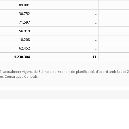
89.881
..
30.752
..
71.597
..
56.919
..
10.208
..
62.452
..
1.230.304
11
, actualment vigent, de 8 àmbits territorials de planificació, d'acord amb la Llei
 les Comarques Centrals.