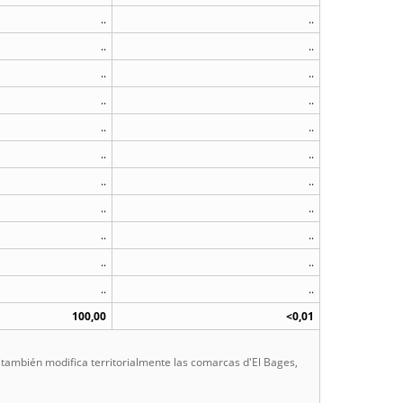
..
..
..
..
..
..
..
..
..
..
..
..
..
..
..
..
..
..
..
..
..
..
100,00
<0,01
e también modifica territorialmente las comarcas d'El Bages,