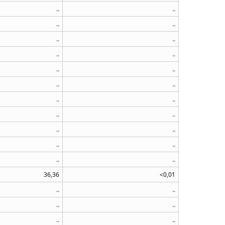
..
..
..
..
..
..
..
..
..
..
..
..
..
..
..
..
..
..
..
..
..
..
36,36
<0,01
..
..
..
..
..
..