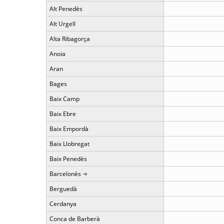
Alt Penedès
Alt Urgell
Alta Ribagorça
Anoia
Aran
Bages
Baix Camp
Baix Ebre
Baix Empordà
Baix Llobregat
Baix Penedès
Barcelonès
Berguedà
Cerdanya
Conca de Barberà