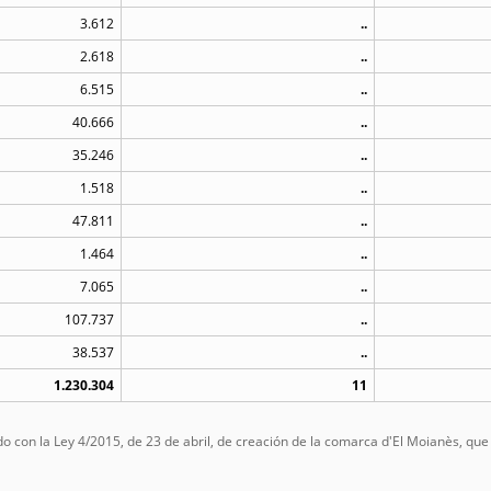
3.612
..
2.618
..
6.515
..
40.666
..
35.246
..
1.518
..
47.811
..
1.464
..
7.065
..
107.737
..
38.537
..
1.230.304
11
rdo con la Ley 4/2015, de 23 de abril, de creación de la comarca d'El Moianès, qu