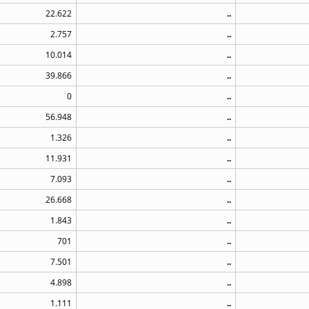
22.622
..
2.757
..
10.014
..
39.866
..
0
..
56.948
..
1.326
..
11.931
..
7.093
..
26.668
..
1.843
..
701
..
7.501
..
4.898
..
1.111
..