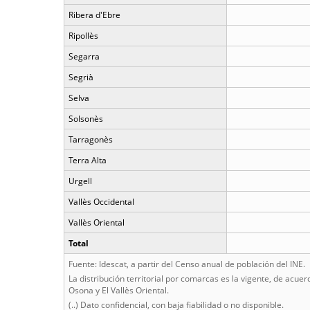
Ribera d'Ebre
Ripollès
Segarra
Segrià
Selva
Solsonès
Tarragonès
Terra Alta
Urgell
Vallès Occidental
Vallès Oriental
Total
Fuente: Idescat, a partir del Censo anual de población del INE.
La distribución territorial por comarcas es la vigente, de acue
Osona y El Vallès Oriental.
(..) Dato confidencial, con baja fiabilidad o no disponible.