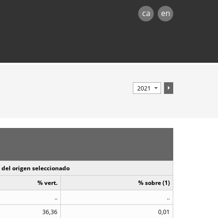
ca
en
 del origen seleccionado
% vert.
% sobre (1)
..
..
36,36
0,01