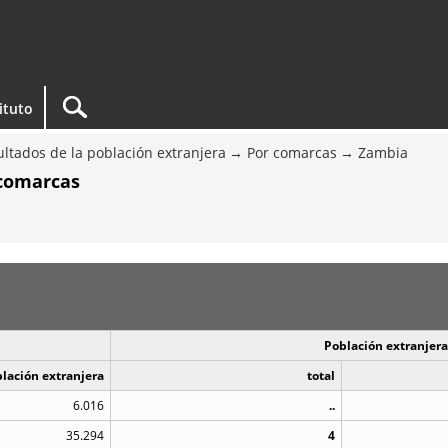
tituto
ltados de la población extranjera
Por comarcas
Zambia
 comarcas
Población extranjera
blación extranjera
total
6.016
..
35.294
4