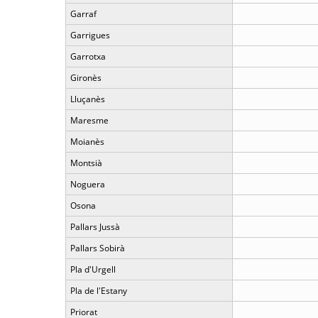
Garraf
Garrigues
Garrotxa
Gironès
Lluçanès
Maresme
Moianès
Montsià
Noguera
Osona
Pallars Jussà
Pallars Sobirà
Pla d'Urgell
Pla de l'Estany
Priorat