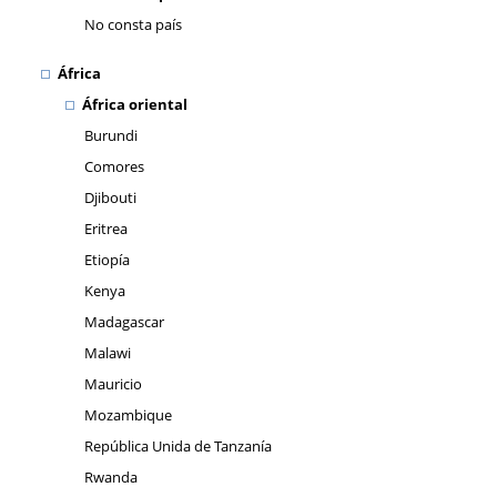
No consta país
África
África oriental
Burundi
Comores
Djibouti
Eritrea
Etiopía
Kenya
Madagascar
Malawi
Mauricio
Mozambique
República Unida de Tanzanía
Rwanda