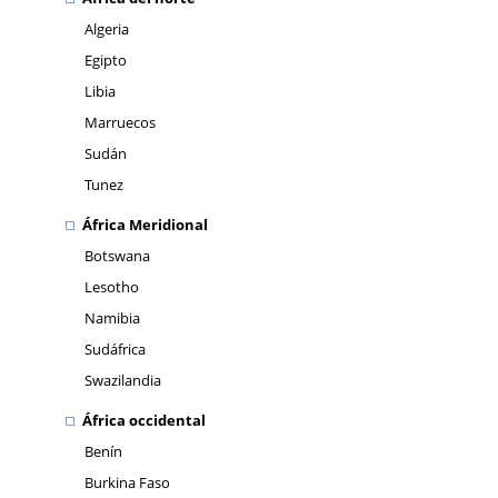
Algeria
Egipto
Libia
Marruecos
Sudán
Tunez
África Meridional
Botswana
Lesotho
Namibia
Sudáfrica
Swazilandia
África occidental
Benín
Burkina Faso