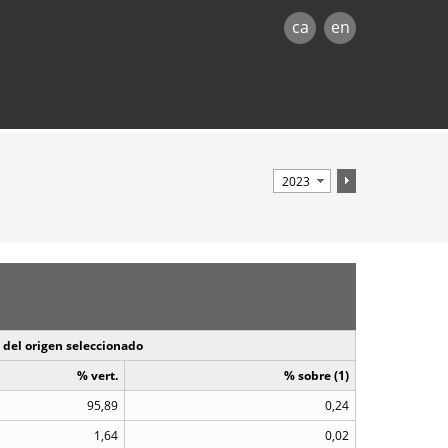
ca
en
 del origen seleccionado
% vert.
% sobre (1)
95,89
0,24
1,64
0,02