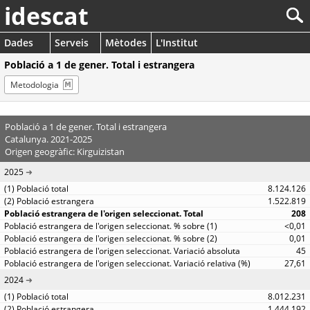
idescat
Dades
Serveis
Mètodes
L'Institut
Població a 1 de gener. Total i estrangera
Metodologia
Població a 1 de gener. Total i estrangera
Catalunya. 2021-2025
Origen geogràfic: Kirguizistan
2025
8.124.126
1.522.819
208
<0,01
0,01
45
27,61
2024
8.012.231
1.444.192