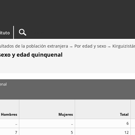
tituto
ltados de la población extranjera
Por edad y sexo
Kirguizistá
 sexo y edad quinquenal
enal
Hombres
Mujeres
Total
..
..
6
7
5
12