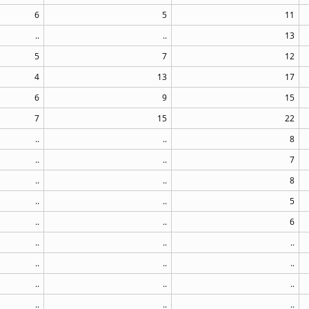
6
5
11
..
..
13
5
7
12
4
13
17
6
9
15
7
15
22
..
..
8
..
..
7
..
..
8
..
..
5
..
..
6
..
..
..
..
..
..
..
..
..
..
..
..