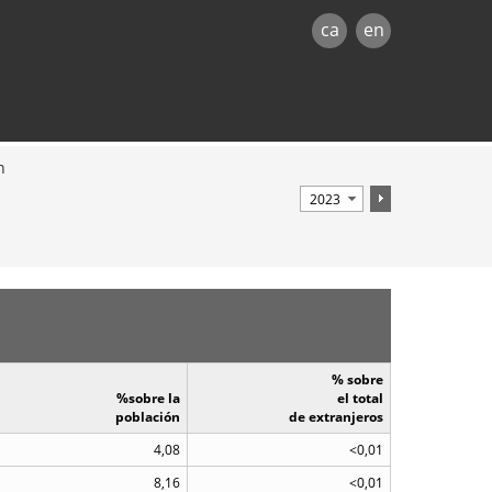
ca
en
n
% sobre
%sobre la
el total
población
de extranjeros
4,08
<0,01
8,16
<0,01