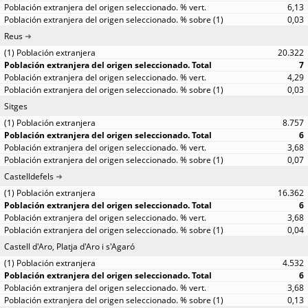
6,13
0,03
Reus
20.322
7
4,29
0,03
Sitges
8.757
6
3,68
0,07
Castelldefels
16.362
6
3,68
0,04
Castell d'Aro, Platja d'Aro i s'Agaró
4.532
6
3,68
0,13