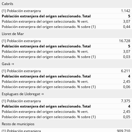
Cabrils
1.142
5
3,07
0,44
Lloret de Mar
16.728
5
3,07
0,03
Gavà
6.211
4
2,45
0,06
Esplugues de Llobregat
7.375
4
2,45
0,05
Resto de municipios
909.710