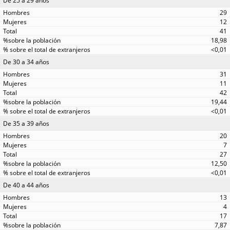
De 25 a 29 años
29
12
41
18,98
<0,01
De 30 a 34 años
31
11
42
19,44
<0,01
De 35 a 39 años
20
7
27
12,50
<0,01
De 40 a 44 años
13
4
17
7,87