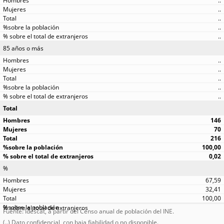
..
..
..
..
..
85 años o más
..
..
..
..
..
Total
146
70
216
100,00
0,02
%
67,59
32,41
100,00
Fuente: Idescat, a partir del Censo anual de población del INE.
(..) Dato confidencial, con baja fiabilidad o no disponible.