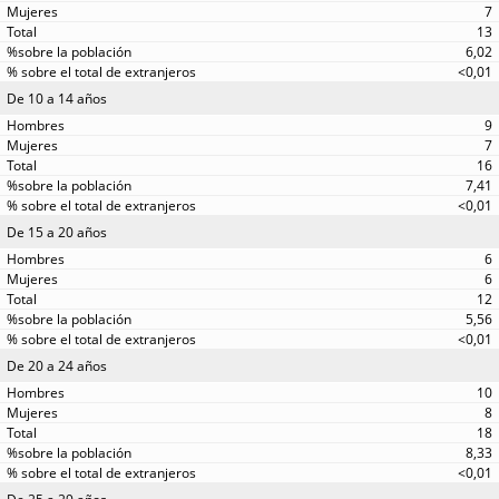
7
13
6,02
<0,01
De 10 a 14 años
9
7
16
7,41
<0,01
De 15 a 20 años
6
6
12
5,56
<0,01
De 20 a 24 años
10
8
18
8,33
<0,01