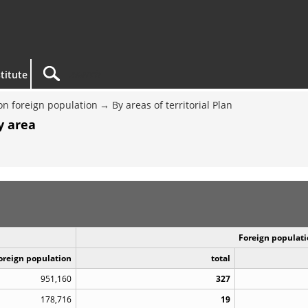
titute
on foreign population
By areas of territorial Plan
y area
Foreign populati
Foreign population
total
951,160
327
178,716
19