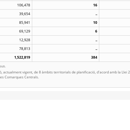
106,478
16
39,654
..
85,941
10
69,129
6
12,928
..
78,813
..
1,522,819
384
sus.
, actualment vigent, de 8 àmbits territorials de planificació, d'acord amb la Llei
 les Comarques Centrals.