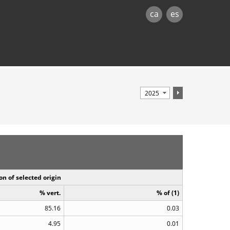
ca
es
on of selected origin
% vert.
% of (1)
85.16
0.03
4.95
0.01