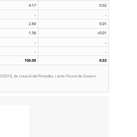
4.17
0.02
..
..
2.60
0.01
1.56
<0.01
..
..
..
..
100.00
0.03
 23/2010, de creació del Penedès, i amb l'Acord de Govern