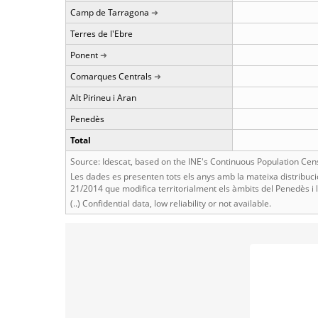
Camp de Tarragona
Terres de l'Ebre
Ponent
Comarques Centrals
Alt Pirineu i Aran
Penedès
Total
Source: Idescat, based on the INE's Continuous Population Cen
Les dades es presenten tots els anys amb la mateixa distribució
21/2014 que modifica territorialment els àmbits del Penedès i
(..) Confidential data, low reliability or not available.