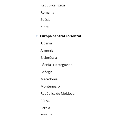
República Txeca
Romania
Suècia
Xipre
Europa central i oriental
Albània
Armènia
Bielorússia
Bòsnia i Hercegovina
Geòrgia
Macedònia
Montenegro
República de Moldova
Rússia
Sèrbia