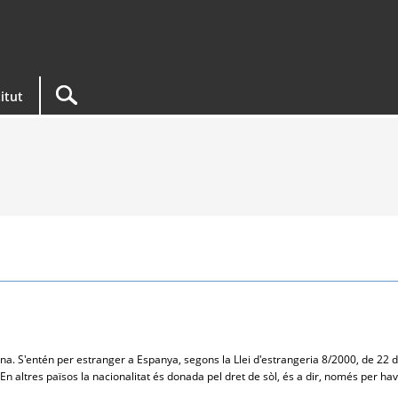
titut
ona. S'entén per estranger a Espanya, segons la Llei d'estrangeria 8/2000, de 22 d
i. En altres països la nacionalitat és donada pel dret de sòl, és a dir, només per