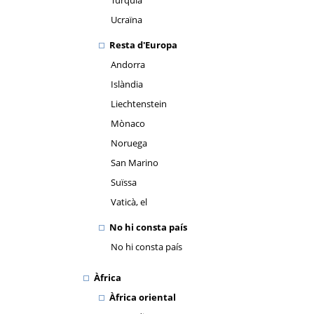
Turquia
Ucraïna
Resta d'Europa
Andorra
Islàndia
Liechtenstein
Mònaco
Noruega
San Marino
Suïssa
Vaticà, el
No hi consta país
No hi consta país
Àfrica
Àfrica oriental