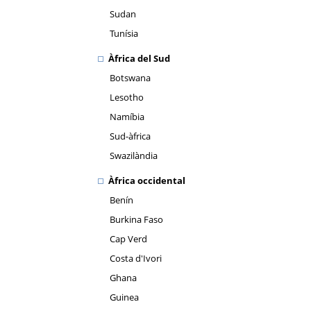
Sudan
Tunísia
Àfrica del Sud
Botswana
Lesotho
Namíbia
Sud-àfrica
Swazilàndia
Àfrica occidental
Benín
Burkina Faso
Cap Verd
Costa d'Ivori
Ghana
Guinea