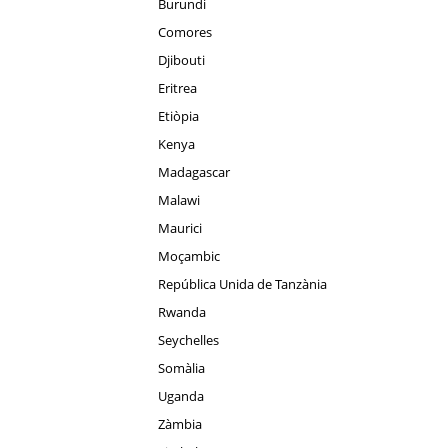
Burundi
Comores
Djibouti
Eritrea
Etiòpia
Kenya
Madagascar
Malawi
Maurici
Moçambic
República Unida de Tanzània
Rwanda
Seychelles
Somàlia
Uganda
Zàmbia