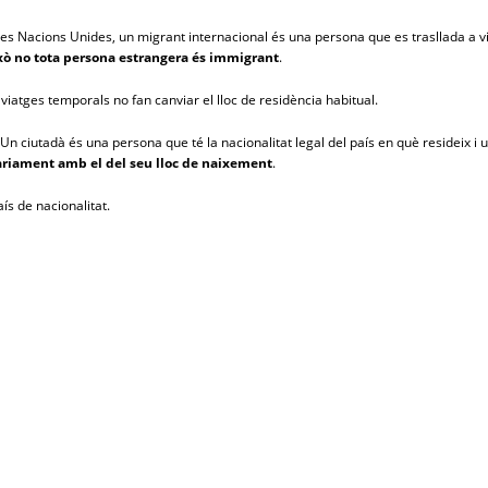
s Nacions Unides, un migrant internacional és una persona que es trasllada a viur
xò no tota persona estrangera és immigrant
.
s viatges temporals no fan canviar el lloc de residència habitual.
 Un ciutadà és una persona que té la nacionalitat legal del país en què resideix 
àriament amb el del seu lloc de naixement
.
ís de nacionalitat.