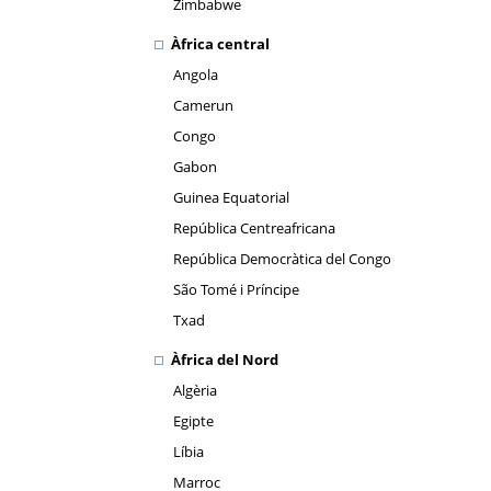
Zimbabwe
Àfrica central
Angola
Camerun
Congo
Gabon
Guinea Equatorial
República Centreafricana
República Democràtica del Congo
São Tomé i Príncipe
Txad
Àfrica del Nord
Algèria
Egipte
Líbia
Marroc