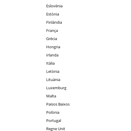
Eslovènia
Estònia
Finlàndia
França
Grècia
Hongria
Irlanda
Itàlia
Letònia
Lituània
Luxemburg
Malta
Països Baixos
Polònia
Portugal
Regne Unit