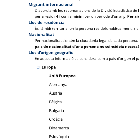
Migrant internacional
D'acord amb les recomanacions de la Divisió Estadística de le
per a residir-hi com a mínim per un període d'un any.
Per ai
Lloc de residència
És l'àmbit territorial on la persona resideix habitualment. El
Nacionalitat
Per nacionalitat s'entén la ciutadania legal de cada persona.
país de nacionalitat d'una persona no coincideix necess
Lloc d'origen geogràfic
En aquesta informació es considera com a país d'origen el pa
Europa
Unió Europea
Alemanya
Àustria
Bèlgica
Bulgària
Croàcia
Dinamarca
Eslovàquia