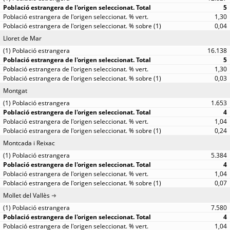
5
1,30
0,04
Lloret de Mar
16.138
5
1,30
0,03
Montgat
1.653
4
1,04
0,24
Montcada i Reixac
5.384
4
1,04
0,07
Mollet del Vallès
7.580
4
1,04