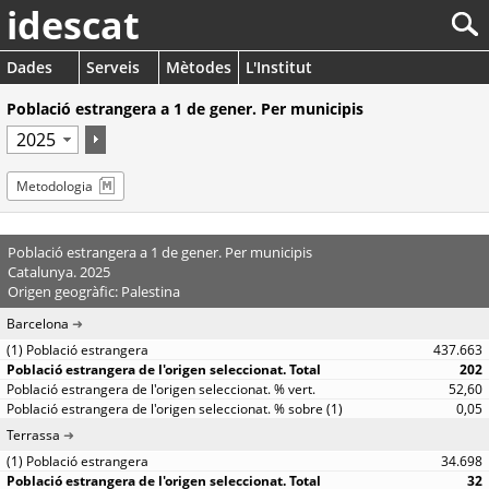
idescat
Dades
Serveis
Mètodes
L'Institut
Població estrangera a 1 de gener. Per municipis
Metodologia
Població estrangera a 1 de gener. Per municipis
Catalunya. 2025
Origen geogràfic: Palestina
Barcelona
437.663
202
52,60
0,05
Terrassa
34.698
32