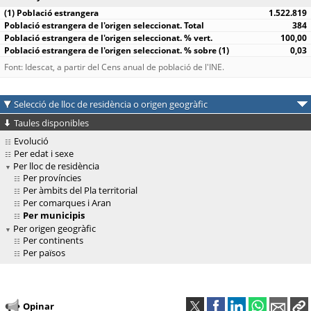
1.522.819
384
100,00
0,03
Font: Idescat, a partir del Cens anual de població de l'INE.
Selecció de lloc de residència o origen geogràfic
Taules disponibles
Evolució
Per edat i sexe
Per lloc de residència
Per províncies
Per àmbits del Pla territorial
Per comarques i Aran
Per municipis
Per origen geogràfic
Per continents
Per països
Opinar