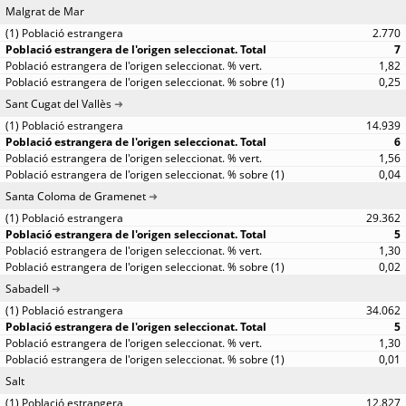
Malgrat de Mar
2.770
7
1,82
0,25
Sant Cugat del Vallès
14.939
6
1,56
0,04
Santa Coloma de Gramenet
29.362
5
1,30
0,02
Sabadell
34.062
5
1,30
0,01
Salt
12.827