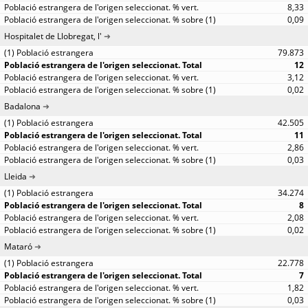
8,33
0,09
Hospitalet de Llobregat, l'
79.873
12
3,12
0,02
Badalona
42.505
11
2,86
0,03
Lleida
34.274
8
2,08
0,02
Mataró
22.778
7
1,82
0,03