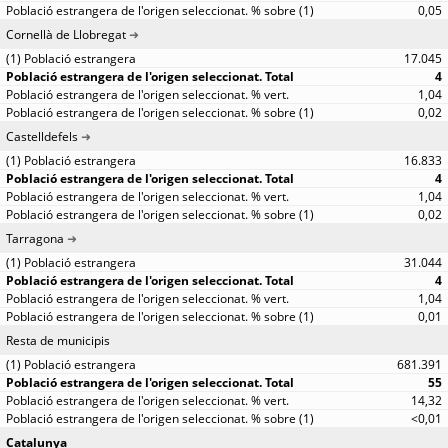
0,05
Cornellà de Llobregat
17.045
4
1,04
0,02
Castelldefels
16.833
4
1,04
0,02
Tarragona
31.044
4
1,04
0,01
Resta de municipis
681.391
55
14,32
<0,01
Catalunya