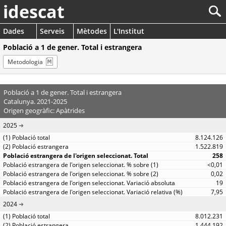
idescat
Dades
Serveis
Mètodes
L'Institut
Població a 1 de gener. Total i estrangera
Metodologia
Població a 1 de gener. Total i estrangera
Catalunya. 2021-2025
Origen geogràfic: Apàtrides
2025
8.124.126
1.522.819
258
<0,01
0,02
19
7,95
2024
8.012.231
1.444.192