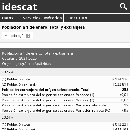
idescat
Datos
Servicios
Métodos
El Instituto
Población a 1 de enero. Total y extranjera
Metodología
Población a 1 de enero. Total y extranjera
Cataluña. 2021-2025
Origen geográfico: Apátridas
2025
8.124.126
1.522.819
258
<0,01
0,02
19
7,95
2024
8.012.231
1.444.192