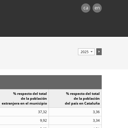
ca
en
% respecto del total
% respecto del total
de la población
de la población
extranjera en el municipio
del país en Cataluña
37,32
3,36
9,92
3,34