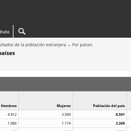
tituto
ltados de la población extranjera
Por paises
países
Hombres
Mujeres
Población del país
4.912
3.589
8.501
1.086
1.174
2.260