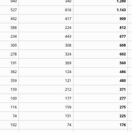
940
340
1.280
527
616
1.143
492
417
909
588
224
812
234
443
677
300
308
608
278
324
602
191
369
560
362
124
486
359
121
480
159
212
371
100
177
277
116
159
275
74
151
225
102
74
176