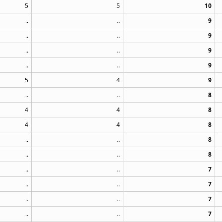
5
5
10
..
..
9
..
..
9
..
..
9
..
..
9
5
4
9
..
..
8
4
4
8
4
4
8
..
..
8
..
..
8
..
..
7
..
..
7
..
..
7
..
..
7