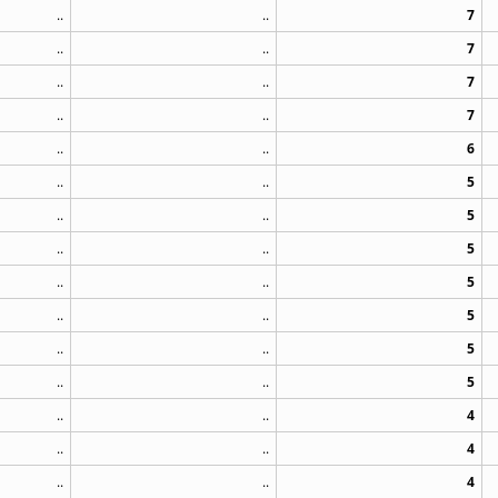
..
..
7
..
..
7
..
..
7
..
..
7
..
..
6
..
..
5
..
..
5
..
..
5
..
..
5
..
..
5
..
..
5
..
..
5
..
..
4
..
..
4
..
..
4