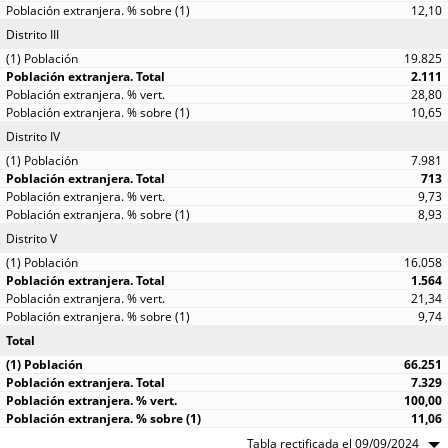
12,10
Distrito III
19.825
2.111
28,80
10,65
Distrito IV
7.981
713
9,73
8,93
Distrito V
16.058
1.564
21,34
9,74
Total
66.251
7.329
100,00
11,06
Tabla rectificada el 09/09/2024