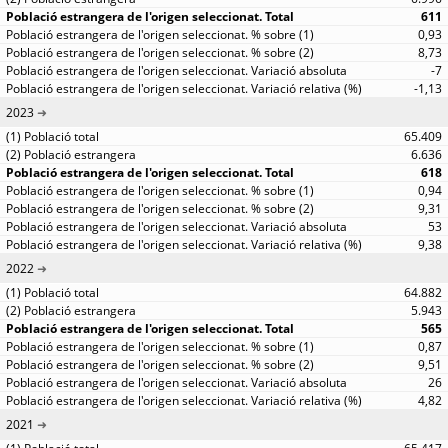
611
0,93
8,73
-7
-1,13
2023
65.409
6.636
618
0,94
9,31
53
9,38
2022
64.882
5.943
565
0,87
9,51
26
4,82
2021