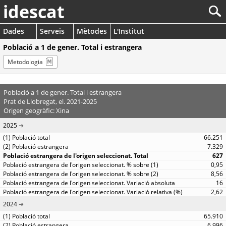
idescat
Dades
Serveis
Mètodes
L'Institut
Població a 1 de gener. Total i estrangera
Metodologia
Població a 1 de gener. Total i estrangera
Prat de Llobregat, el. 2021-2025
Origen geogràfic: Xina
2025
66.251
7.329
627
0,95
8,56
16
2,62
2024
65.910
6.996