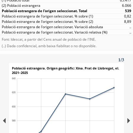
65.417
6.066
539
0,82
8,89
..
..
Font: Idescat, a partir del Cens anual de població de l'INE.
(..) Dada confidencial, amb baixa fiabilitat o no disponible.