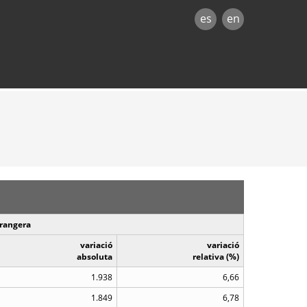
es
en
trangera
variació
variació
absoluta
relativa (%)
1.938
6,66
1.849
6,78