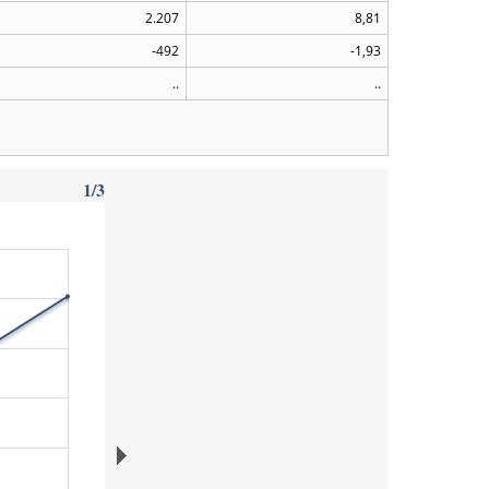
2.207
8,81
-492
-1,93
..
..