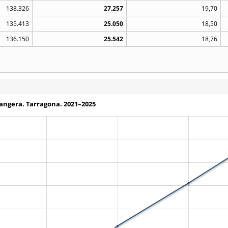
138.326
27.257
19,70
135.413
25.050
18,50
136.150
25.542
18,76