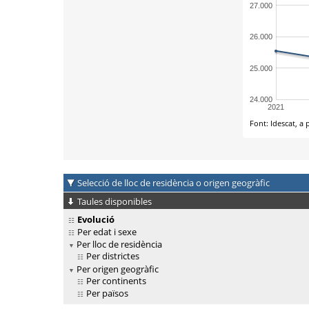
Selecció de lloc de residència o origen geogràfic
Taules disponibles
Evolució
Per edat i sexe
Per lloc de residència
Per districtes
Per origen geogràfic
Per continents
Per països