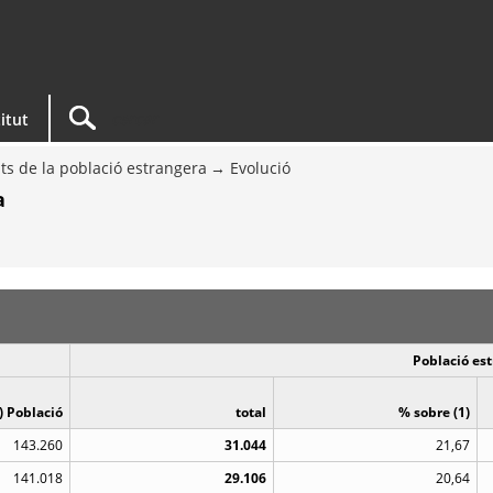
titut
ts de la població estrangera
Evolució
a
Població es
) Població
total
% sobre (1)
143.260
31.044
21,67
141.018
29.106
20,64