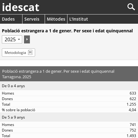
idescat
Dades
Serveis
Mètodes
L'Institut
Població estrangera a 1 de gener. Per sexe i edat quinquennal
Metodologia
Població estrangera a 1 de gener. Per sexe i edat quinquennal
Tarragona. 2025
De 0 a 4 anys
633
622
1.255
4,04
De 5 a 9 anys
741
752
1.493