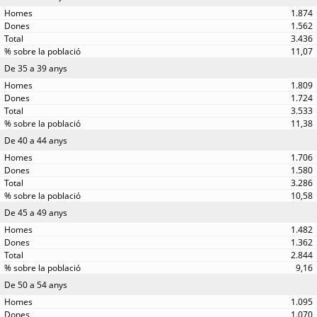
1.874
1.562
3.436
11,07
De 35 a 39 anys
1.809
1.724
3.533
11,38
De 40 a 44 anys
1.706
1.580
3.286
10,58
De 45 a 49 anys
1.482
1.362
2.844
9,16
De 50 a 54 anys
1.095
1.070