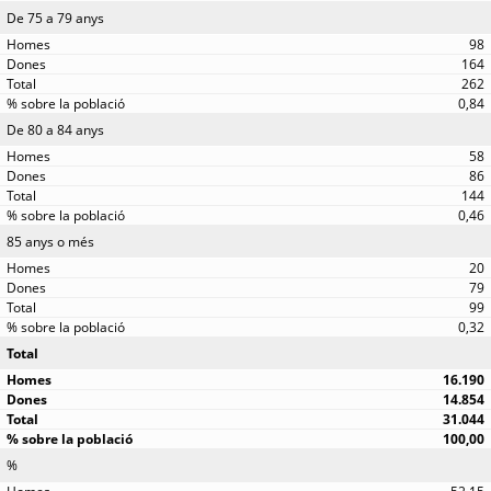
De 75 a 79 anys
98
164
262
0,84
De 80 a 84 anys
58
86
144
0,46
85 anys o més
20
79
99
0,32
Total
16.190
14.854
31.044
100,00
%