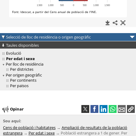
Selecció de lloc de residència o origen geogràfic
Taules disponibles
Evolució
Per edat i sexe
Per lloc de residència
Per districtes
Per origen geogràfic
Per continents
Per països
Opinar
Sou aquí:
Cens de població i habitatges
Ampliació de resultats de la població
estrangera
Per edat i sexe
Població estrangera a 1 de gener. Per