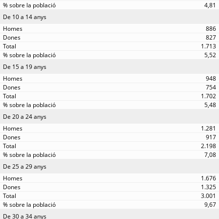
4,81
De 10 a 14 anys
886
827
1.713
5,52
De 15 a 19 anys
948
754
1.702
5,48
De 20 a 24 anys
1.281
917
2.198
7,08
De 25 a 29 anys
1.676
1.325
3.001
9,67
De 30 a 34 anys