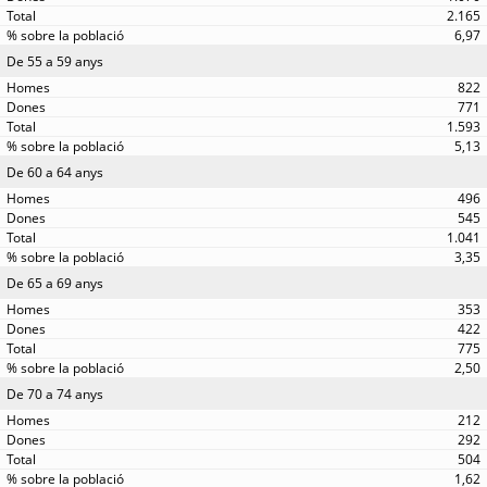
2.165
6,97
De 55 a 59 anys
822
771
1.593
5,13
De 60 a 64 anys
496
545
1.041
3,35
De 65 a 69 anys
353
422
775
2,50
De 70 a 74 anys
212
292
504
1,62