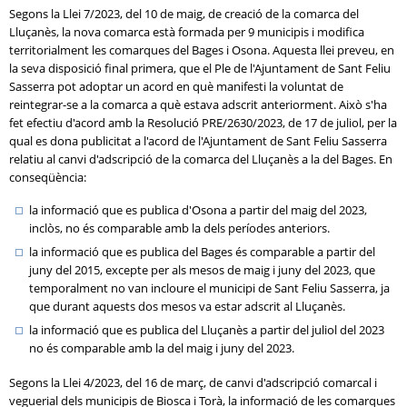
Segons la Llei 7/2023, del 10 de maig, de creació de la comarca del
Lluçanès, la nova comarca està formada per 9 municipis i modifica
territorialment les comarques del Bages i Osona. Aquesta llei preveu, en
la seva disposició final primera, que el Ple de l'Ajuntament de Sant Feliu
Sasserra pot adoptar un acord en què manifesti la voluntat de
reintegrar-se a la comarca a què estava adscrit anteriorment. Això s'ha
fet efectiu d'acord amb la Resolució PRE/2630/2023, de 17 de juliol, per la
qual es dona publicitat a l'acord de l'Ajuntament de Sant Feliu Sasserra
relatiu al canvi d'adscripció de la comarca del Lluçanès a la del Bages. En
conseqüència:
la informació que es publica d'Osona a partir del maig del 2023,
inclòs, no és comparable amb la dels períodes anteriors.
la informació que es publica del Bages és comparable a partir del
juny del 2015, excepte per als mesos de maig i juny del 2023, que
temporalment no van incloure el municipi de Sant Feliu Sasserra, ja
que durant aquests dos mesos va estar adscrit al Lluçanès.
la informació que es publica del Lluçanès a partir del juliol del 2023
no és comparable amb la del maig i juny del 2023.
Segons la Llei 4/2023, del 16 de març, de canvi d'adscripció comarcal i
veguerial dels municipis de Biosca i Torà, la informació de les comarques