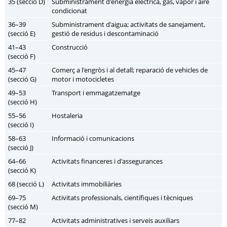
35 (secció D)
Subministrament d'energia elèctrica, gas, vapor i aire
condicionat
36–39
Subministrament d'aigua; activitats de sanejament,
(secció E)
gestió de residus i descontaminació
41–43
Construcció
(secció F)
45–47
Comerç a l'engròs i al detall; reparació de vehicles de
(secció G)
motor i motocicletes
49–53
Transport i emmagatzematge
(secció H)
55–56
Hostaleria
(secció I)
58–63
Informació i comunicacions
(secció J)
64–66
Activitats financeres i d'assegurances
(secció K)
68 (secció L)
Activitats immobiliàries
69–75
Activitats professionals, científiques i tècniques
(secció M)
77–82
Activitats administratives i serveis auxiliars