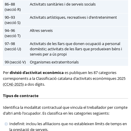
86–88
Activitats sanitàries i de serveis socials
(secció R)
90–93
Activitats artístiques, recreatives i d'entreteniment
(secció S)
94–96
Altres serveis
(secció T)
97–98
Activitats de les llars que donen ocupació a personal
(secció U)
domèstic; activitats de les llars que produeixen béns i
serveis per a ús propi
99 (secció V)
Organismes extraterritorials
Per
divisió d'activitat econòmica
es publiquen les 87 categories
corresponents a la Classificació catalana d'activitats econòmiques 2025
(
CCAE-2025
) a dos dígits.
Tipus de contracte
Identifica la modalitat contractual que vincula el treballador per compte
d'altri amb l'ocupador. Es classifica en les categories següents:
Indefinit: inclou les afiliacions que no estableixen límits de temps en
la prestació de serveis.