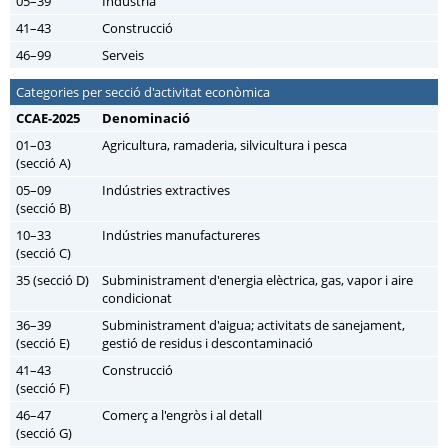
05–39
Indústria
41–43
Construcció
46–99
Serveis
Categories per secció d'activitat econòmica
CCAE-2025
Denominació
01–03
Agricultura, ramaderia, silvicultura i pesca
(secció A)
05–09
Indústries extractives
(secció B)
10–33
Indústries manufactureres
(secció C)
35 (secció D)
Subministrament d'energia elèctrica, gas, vapor i aire
condicionat
36–39
Subministrament d'aigua; activitats de sanejament,
(secció E)
gestió de residus i descontaminació
41–43
Construcció
(secció F)
46–47
Comerç a l'engròs i al detall
(secció G)