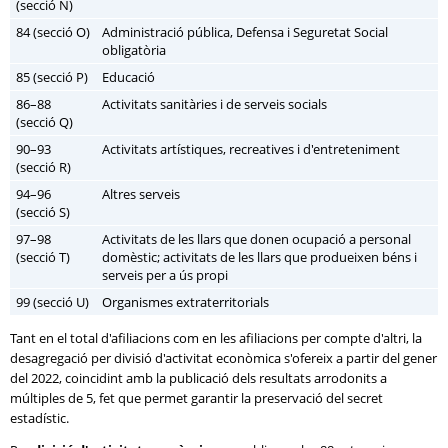
(secció N)
84 (secció O)
Administració pública, Defensa i Seguretat Social
obligatòria
85 (secció P)
Educació
86–88
Activitats sanitàries i de serveis socials
(secció Q)
90–93
Activitats artístiques, recreatives i d'entreteniment
(secció R)
94–96
Altres serveis
(secció S)
97–98
Activitats de les llars que donen ocupació a personal
(secció T)
domèstic; activitats de les llars que produeixen béns i
serveis per a ús propi
99 (secció U)
Organismes extraterritorials
Tant en el total d'afiliacions com en les afiliacions per compte d'altri, la
desagregació per divisió d'activitat econòmica s'ofereix a partir del gener
del 2022, coincidint amb la publicació dels resultats arrodonits a
múltiples de 5, fet que permet garantir la preservació del secret
estadístic.