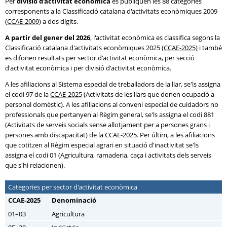
Per
divisió d'activitat econòmica
es publiquen les 88 categories
corresponents a la Classificació catalana d'activitats econòmiques 2009
(
CCAE-2009
) a dos dígits.
A partir del gener del 2026
, l'activitat econòmica es classifica segons la
Classificació catalana d'activitats econòmiques 2025
(CCAE-2025)
i també
es difonen resultats per sector d'activitat econòmica, per secció
d'activitat econòmica i per divisió d'activitat econòmica.
A les afiliacions al Sistema especial de treballadors de la llar, se'ls assigna
el codi 97 de la
CCAE-2025
(Activitats de les llars que donen ocupació a
personal domèstic). A les afiliacions al conveni especial de cuidadors no
professionals que pertanyen al Règim general, se'ls assigna el codi 881
(Activitats de serveis socials sense allotjament per a persones grans i
persones amb discapacitat) de la CCAE-2025. Per últim, a les afiliacions
que cotitzen al Règim especial agrari en situació d'inactivitat se'ls
assigna el codi 01 (Agricultura, ramaderia, caça i activitats dels serveis
que s'hi relacionen).
Categories per sector d'activitat econòmica
CCAE-2025
Denominació
01–03
Agricultura