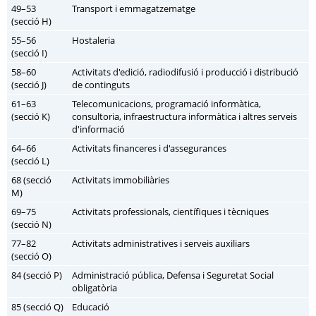
49–53
Transport i emmagatzematge
(secció H)
55–56
Hostaleria
(secció I)
58–60
Activitats d'edició, radiodifusió i producció i distribució
(secció J)
de continguts
61–63
Telecomunicacions, programació informàtica,
(secció K)
consultoria, infraestructura informàtica i altres serveis
d'informació
64–66
Activitats financeres i d'assegurances
(secció L)
68 (secció
Activitats immobiliàries
M)
69–75
Activitats professionals, científiques i tècniques
(secció N)
77–82
Activitats administratives i serveis auxiliars
(secció O)
84 (secció P)
Administració pública, Defensa i Seguretat Social
obligatòria
85 (secció Q)
Educació