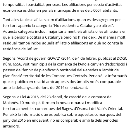
temporalitat i parcialitat per sexe. Les afiliacions per secció d'activitat
econòmica es difonen per als municipis de més de 5.000 habitants.
Tant a les taules d'afiliats com d'afiliacions, quan es desagreguen per
territori, apareix la categoria "No residents a Catalunya o altres".
Aquesta categoria inclou, majoritàriament, els afiliats o les afiliacions en
què la persona cotitza a Catalunya però no hi resideix. De manera molt
residual, també inclou aquells afiliats o afiliacions en què no consta la
residència de l'afiliat.
Segons l'Acord de govern GOV/21/2014, de 4 de febrer, publicat al DOGC
núm. 6556, vuit municipis de la comarca de l'Anoia canvien d'adscripció i
passen de l'àmbit de planificació territorial del Penedès a l'àmbit de
planificació territorial de les Comarques Centrals. Per això, la informació
que es publica en relació amb aquests dos àmbits no és comparable
amb la dels anys anteriors, del 2014 en endavant.
Segons la Llei 4/2015, del 23 d'abril, de creació de la comarca del
Moianès, 10 municipis formen la nova comarca i modifica
territorialment les comarques del Bages, d'Osona i del Vallès Oriental.
Per això la informació que es publica sobre aquestes comarques, del
juny del 2015 en endavant, no és comparable amb la dels períodes
anteriors.