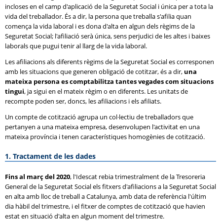
incloses en el camp d'aplicació de la Seguretat Social i única per a tota la
vida del treballador. És a dir, la persona que treballa s'afilia quan
comença la vida laboral i es dona d'alta en algun dels règims de la
Seguretat Social; l'afiliació serà única, sens perjudici de les altes i baixes
laborals que pugui tenir al llarg de la vida laboral.
Les afiliacions als diferents règims de la Seguretat Social es corresponen
amb les situacions que generen obligació de cotitzar, és a dir,
una
mateixa persona es comptabilitza tantes vegades com situacions
tingui
, ja sigui en el mateix règim o en diferents. Les unitats de
recompte poden ser, doncs, les afiliacions i els afiliats.
Un compte de cotització agrupa un col·lectiu de treballadors que
pertanyen a una mateixa empresa, desenvolupen l'activitat en una
mateixa província i tenen característiques homogènies de cotització.
1. Tractament de les dades
Fins al març del 2020
, l'Idescat rebia trimestralment de la Tresoreria
General de la Seguretat Social els fitxers d'afiliacions a la Seguretat Social
en alta amb lloc de treball a Catalunya, amb data de referència l'últim
dia hàbil del trimestre, i el fitxer de comptes de cotització que havien
estat en situació d'alta en algun moment del trimestre.