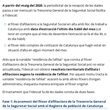
A partir del maig del 2020
, la periodicitat de la recepció de les dades
passa a ser mensual i la Tresoreria General de la Seguretat Social facilita
a l'Idescat:
el fitxer d'afiliacions a la Seguretat Social en alta amb lloc de treball a
Catalunya amb
data d'extracció l'últim dia hàbil del mes
(cal
tenir en compte que al mes de desembre l'extracció es fa el dia 30, si
és dia hàbil).
el fitxer dels comptes de cotització de Catalunya que hagin estat en
situació d'alta en algun moment del mes.
Atès que la variable "residència de l'afiliat" que consta al fitxer
d'afiliacions de la Tresoreria General de la Seguretat Social pot no estar
actualitzada, l'Idescat vol obtenir
resultats territorials d'afiliats i
afiliacions segons la residència de l'afiliat
. Per aquest motiu tracta la
variable "residència de l'afiliat" acarant-la amb altres fitxers d'origen
administratiu; d'aquesta manera enriqueix el fitxer original.
El tractament que l'Idescat fa de les dades consta de dues fases.
Fase 1: Acarament del fitxer d'afiliacions de la Tresoreria General
de la Seguretat Social amb el Registre de població de Catalunya