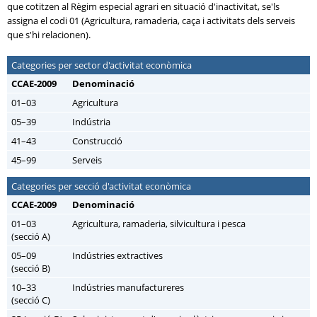
que cotitzen al Règim especial agrari en situació d'inactivitat, se'ls
assigna el codi 01 (Agricultura, ramaderia, caça i activitats dels serveis
que s'hi relacionen).
Categories per sector d'activitat econòmica
CCAE-2009
Denominació
01–03
Agricultura
05–39
Indústria
41–43
Construcció
45–99
Serveis
Categories per secció d'activitat econòmica
CCAE-2009
Denominació
01–03
Agricultura, ramaderia, silvicultura i pesca
(secció A)
05–09
Indústries extractives
(secció B)
10–33
Indústries manufactureres
(secció C)