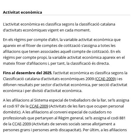
Activitat econòmica
L'activitat econòmica es classifica segons la classificació catalana
d'activitats econòmiques vigent en cada moment.
En els règims per compte d'altri, la variable activitat econòmica que
apareix en el fitxer de comptes de cotització s'assigna a totes les
afiliacions que tenen associades aquell compte de cotització. En els
règims per compte propi, la variable activitat econòmica apareix en el
mateix fitxer d'afiliacions i, per tant, la classificació és directa.
Fins al desembre del 2025
, l'activitat econòmica es classifica segons la
Classificació catalana d'activitats econòmiques 2009
(CCAE-2009)
i es
difonen resultats per sector d'activitat econòmica, per secció d'activitat
econòmica i per divisió d'activitat econòmica.
A les afiliacions al Sistema especial de treballadors de la llar, se'ls assigna
el codi 97 de la
CCAE-2009
(Activitats de les llars que ocupen personal
domèstic). A les afiliacions al conveni especial de cuidadors no
professionals que pertanyen al Règim general, se'ls assigna el codi 881
de la
CCAE-2009
(Activitats de serveis socials sense allotjament a
persones grans i persones amb discapacitat). Per últim, a les afiliacions