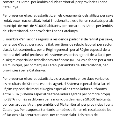
comarques i Aran, per àmbits del Pla territorial, per províncies i per a
Catalunya.
Per preservar el secret estadístic, en els creuaments dels afiliats per sexe
i edat, sexe i nacionalitat, i edat i nacionalitat, es difonen resultats per als
municipis de més de 50.000 habitants, per comarques i Aran, per àmbits
del Pla territorial, per províncies i per a Catalunya.
El nombre d'afiliacions segons la residència padronal de l'afiliat per sexe,
per grups d'edat, per nacionalitat, per tipus de relació laboral, per sector
d'activitat econòmica, per al Règim general i per al Règim especial de la
mineria del carbó (exclosos els sistemes especials agrari i de la llar) i per
al Règim especial de treballadors autònoms (
RETA
), es difonen per a tots
els municipis, per comarques i Aran, per àmbits del Pla territorial, per
províncies i per a Catalunya.
Per preservar el secret estadístic, els creuaments entre dues variables i
els resultats del Sistema especial agrari, el Sistema especial de la llar, el
Règim especial del mar i el Règim especial de treballadors autònoms
entre
SETA
(Sistema especial de treballadors agraris per compte propi) i
no
SETA
, només es difonen per a municipis de més de 50.000 habitants,
per comarques i Aran, per àmbits del Pla territorial, per províncies i per a
Catalunya. Per a aquests territoris també es difonen els resultats de les
afiliacions a la Seguretat Social per compte d'altri i els graus de