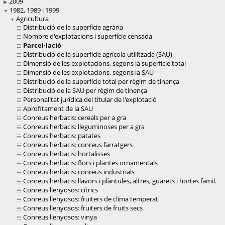
2009
1982, 1989 i 1999
Agricultura
Distribució de la superfície agrària
Nombre d'explotacions i superfície censada
Parcel·lació
Distribució de la superfície agrícola utilitzada (SAU)
Dimensió de les explotacions, segons la superfície total
Dimensió de les explotacions, segons la SAU
Distribució de la superfície total per règim de tinença
Distribució de la SAU per règim de tinença
Personalitat jurídica del titular de l'explotació
Aprofitament de la SAU
Conreus herbacis: cereals per a gra
Conreus herbacis: lleguminoses per a gra
Conreus herbacis: patates
Conreus herbacis: conreus farratgers
Conreus herbacis: hortalisses
Conreus herbacis: flors i plantes ornamentals
Conreus herbacis: conreus industrials
Conreus herbacis: llavors i plàntules, altres, guarets i hortes famil.
Conreus llenyosos: cítrics
Conreus llenyosos: fruiters de clima temperat
Conreus llenyosos: fruiters de fruits secs
Conreus llenyosos: vinya