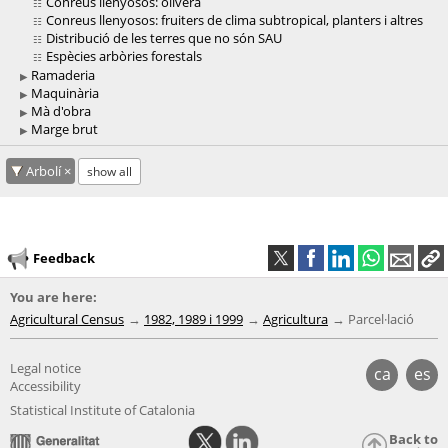
Conreus llenyosos: olivera
Conreus llenyosos: fruiters de clima subtropical, planters i altres
Distribució de les terres que no són SAU
Espècies arbòries forestals
Ramaderia
Maquinària
Mà d'obra
Marge brut
Arbolí
show all
Feedback
You are here:
Agricultural Census
1982, 1989 i 1999
Agricultura
Parcel·lació
Legal notice
ca
es
Accessibility
Statistical Institute of Catalonia
Back to