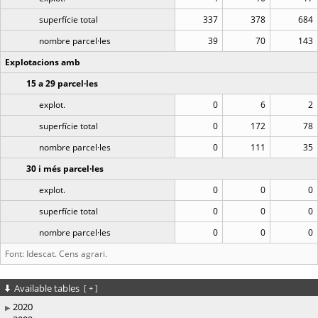
superfície total
337
378
684
nombre parcel·les
39
70
143
Explotacions amb
15 a 29 parcel·les
explot.
0
6
2
superfície total
0
172
78
nombre parcel·les
0
111
35
30 i més parcel·les
explot.
0
0
0
superfície total
0
0
0
nombre parcel·les
0
0
0
Font: Idescat. Cens agrari.
Available tables
[
+
]
2020