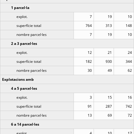
1 parcel·la
explot.
7
19
10
superfície total
764
313
148
nombre parcel·les
7
19
10
2 a 3 parcel·les
explot.
12
21
24
superfície total
182
930
344
nombre parcel·les
30
49
62
Explotacions amb
4 a 5 parcel·les
explot.
3
15
16
superfície total
91
287
742
nombre parcel·les
13
69
72
6 a 14 parcel·les
explot.
4
10
17