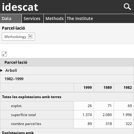
idescat
Data
Services
Methods
The Institute
Parcel·lació
Methodology
Parcel·lació
Arbolí
1982–1999
1999
1989
1982
Totes les explotacions amb terres
explot.
26
71
69
superfície total
1.374
2.080
1.996
nombre parcel·les
89
318
322
Explotacions amb