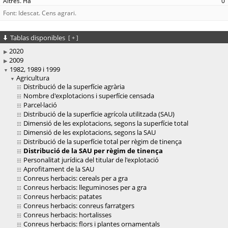
0
Font: Idescat. Cens agrari.
Tablas disponibles
[
+
]
2020
2009
1982, 1989 i 1999
Agricultura
Distribució de la superfície agrària
Nombre d'explotacions i superfície censada
Parcel·lació
Distribució de la superfície agrícola utilitzada (SAU)
Dimensió de les explotacions, segons la superfície total
Dimensió de les explotacions, segons la SAU
Distribució de la superfície total per règim de tinença
Distribució de la SAU per règim de tinença
Personalitat jurídica del titular de l'explotació
Aprofitament de la SAU
Conreus herbacis: cereals per a gra
Conreus herbacis: lleguminoses per a gra
Conreus herbacis: patates
Conreus herbacis: conreus farratgers
Conreus herbacis: hortalisses
Conreus herbacis: flors i plantes ornamentals