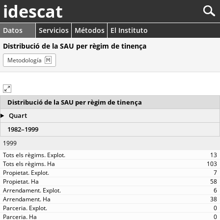
idescat
Datos
Servicios
Métodos
El Instituto
Distribució de la SAU per règim de tinença
Metodología
Distribució de la SAU per règim de tinença
Quart
1982–1999
1999
13
103
7
58
6
38
0
0