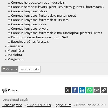
Conreus herbacis: conreus industrials
Conreus herbacis: llavors i plàntules, altres, guarets i hortes famil.
Conreus llenyosos: cítrics
Conreus llenyosos: fruiters de clima temperat
Conreus llenyosos: fruiters de fruits secs
Conreus llenyosos: vinya
Conreus llenyosos: olivera
Conreus llenyosos: fruiters de clima subtropical, planters i altres
Distribució de les terres que no són SAU
Espècies arbòries forestals
Ramaderia
Maquinària
Mà d'obra
Marge brut
Quart
mostrar todo
Opinar
Usted está aquí:
Censo agrario
1982, 1989 i 1999
Agricultura
Distribució de la SAU