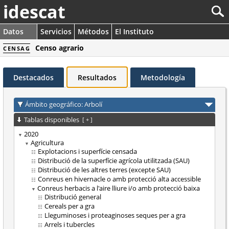
idescat
Datos
Servicios
Métodos
El Instituto
Censo agrario
CENSAG
Destacados
Resultados
Metodología
Ámbito geográfico: Arbolí
Tablas disponibles
[
+
]
2020
Agricultura
Explotacions i superfície censada
Distribució de la superfície agrícola utilitzada (SAU)
Distribució de les altres terres (excepte SAU)
Conreus en hivernacle o amb protecció alta accessible
Conreus herbacis a l'aire lliure i/o amb protecció baixa
Distribució general
Cereals per a gra
Lleguminoses i proteaginoses seques per a gra
Arrels i tubercles