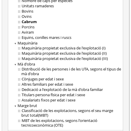
Nombre de caps per espècies
Unitats ramaderes
Bovins
Ovins
Cabrum
Porcins
Aviram
Equins, conilles mares i ruscs
Maquinària
Maquinària propietat exclusiva de l'explotació (I)
Maquinària propietat exclusiva de l'explotació (II)
Maquinària propietat exclusiva de l'explotació (III)
Mà d'obra
Distribució de les persones i de les UTA, segons el tipus de
mà d'obra
Cònjuges per edat i sexe
Altres familiars per edat i sexe
Dedicació a l'explotació de la mà d'obra familiar
Titulars persona física per edat i sexe
Assalariats fixos per edat i sexe
Marge brut
Classificació de les explotacions, segons el seu marge
brut total(MBT)
MBT de les explotacions, segons l'orientació
tecnicoeconòmica (OTE)