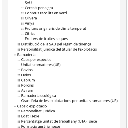
SAU
Cereals per a gra
Conreus recollits en verd
Olivera
Vinya
Fruiters originaris de clima temperat
Cítrics
Fruiters de fruites seques
Distribució de la SAU pel règim de tinença
Personalitat jurídica del titular de l'explotació
Ramaderia
Caps per espècies
Unitats ramaderes (UR)
Bovins
Ovins
Cabrum
Porcins
Aviram
Ramaderia ecològica
Grandària de les explotacions per unitats ramaderes (UR)
Caps d'explotació
Personalitat jurídica
Edat i sexe
Percentatge unitat de treball any (UTA) i sexe
Formació agrària i sexe