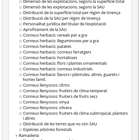
Dimensió de les explotacions, segons la superfície total
Dimensió de les explotacions, segons la SAU
Distribució de la superfície total per règim de tinença
Distribució de la SAU per règim de tinença
Personalitat jurídica del titular de l'explotació
Aprofitament de la SAU
Conreus herbacis: cereals per a gra
Conreus herbacis: lleguminoses per a gra
Conreus herbacis: patates
Conreus herbacis: conreus farratgers
Conreus herbacis: hortalisses
Conreus herbacis: flors i plantes ornamentals
Conreus herbacis: conreus industrials
Conreus herbacis: llavors i plàntules, altres, guarets i
hortes famil.
Conreus llenyosos: cítrics
Conreus llenyosos: fruiters de clima temperat
Conreus llenyosos: fruiters de fruits secs
Conreus llenyosos: vinya
Conreus llenyosos: olivera
Conreus llenyosos: fruiters de clima subtropical, planters
i altres
Distribució de les terres que no són SAU
Espècies arbòries forestals
Ramaderia