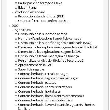
Participació en formació i sexe
Edat mitjana
Producció estàndard
Producció estàndard total (PET)
Orientació tecnicoeconòmica (OTE)
2009
Agricultura
Distribució de la superfície agrària
Nombre d'explotacions i superfície censada
Distribució de la superfície agrícola utilitzada (SAU)
Dimensió de les explotacions segons la superfície total
Dimensió de les explotacions segons la SAU
Distribució de la SAU per règim de tinença
Personalitat jurídica del titular de l'explotació
Aprofitament de la SAU
Superfície regable
Conreus herbacis: cereals per a gra
Conreus herbacis: lleguminoses per a gra
Conreus herbacis: patates
Conreus herbacis: conreus farratgers
Conreus herbacis: hortalisses
Conreus herbacis: flors i plantes ornamentals
Conreus herbacis: conreus industrials
Conreus herbacis: llavors i plàntules, guarets i hortes
familiars