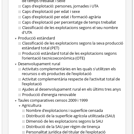
de temps treballat i sexe
Caps d'explotació: persones, jornades i UTA
Caps d'explotació per edat i sexe
Caps d'explotació per edat i formació agrària
Caps d'explotació per percentatge de temps treballat
Classificació de les explotacions segons el seu nombre
d'UTA
Producció estàndard
Classificació de les explotacions segons la seva producció
estàndard total (PET)
Producció estàndard total de les explotacions segons
l'orientació tecnicoeconòmica (OTE)
Desenvolupament rural
Activitats complementàries en les quals s'utilitzen els
recursos o els productes de l'explotació
Activitat complementària respecte de l'activitat total de
l'explotació
Ajudes al desenvolupament rural en els últims tres anys
Producció d'energia renovable
Taules comparatives censos 2009 i 1999
Agricultura
Nombre d'explotacions i superfície censada
Distribució de la superfície agrícola utilitzada (SAU)
Dimensió de les explotacions segons la SAU
Distribució de la SAU per règim de tinença
Personalitat jurídica del titular de l'explotació