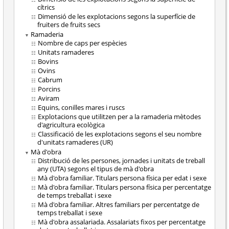
cítrics
Dimensió de les explotacions segons la superfície de
fruiters de fruits secs
Ramaderia
Nombre de caps per espècies
Unitats ramaderes
Bovins
Ovins
Cabrum
Porcins
Aviram
Equins, conilles mares i ruscs
Explotacions que utilitzen per a la ramaderia mètodes
d'agricultura ecològica
Classificació de les explotacions segons el seu nombre
d'unitats ramaderes (UR)
Mà d'obra
Distribució de les persones, jornades i unitats de treball
any (UTA) segons el tipus de mà d'obra
Mà d'obra familiar. Titulars persona física per edat i sexe
Mà d'obra familiar. Titulars persona física per percentatge
de temps treballat i sexe
Mà d'obra familiar. Altres familiars per percentatge de
temps treballat i sexe
Mà d'obra assalariada. Assalariats fixos per percentatge