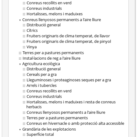
Conreus recollits en verd
Conreus industrials
Hortalisses, melons i maduixes
Conreus llenyosos permanents a l'aire lliure
Distribució general
Cítrics
Fruiters originaris de clima temperat, de llavor
Fruiters originaris de clima temperat, de pinyol
Vinya
Terres per a pastures permanents
Instal·lacions de reg a l'aire lliure
Agricultura ecològica
Distribució general
Cereals per a gra
Lleguminoses i proteaginoses seques per a gra
Arrels i tubercles
Conreus recollits en verd
Conreus industrials
Hortalisses, melons i maduixes i resta de conreus
herbacis
Conreus llenyosos permanents a l'aire lliure
Terres per a pastures permanents
Conreus en hivernacle o amb protecció alta accessible
Grandària de les explotacions
Superfície total