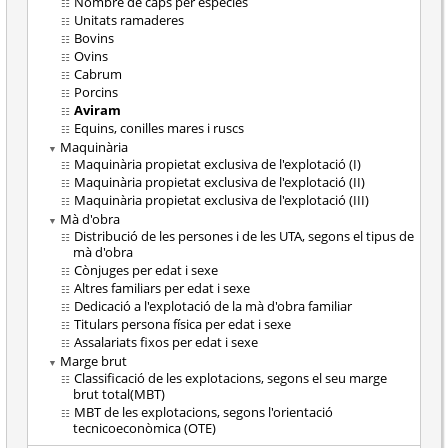
Nombre de caps per espècies
Unitats ramaderes
Bovins
Ovins
Cabrum
Porcins
Aviram
Equins, conilles mares i ruscs
Maquinària
Maquinària propietat exclusiva de l'explotació (I)
Maquinària propietat exclusiva de l'explotació (II)
Maquinària propietat exclusiva de l'explotació (III)
Mà d'obra
Distribució de les persones i de les UTA, segons el tipus de
mà d'obra
Cònjuges per edat i sexe
Altres familiars per edat i sexe
Dedicació a l'explotació de la mà d'obra familiar
Titulars persona física per edat i sexe
Assalariats fixos per edat i sexe
Marge brut
Classificació de les explotacions, segons el seu marge
brut total(MBT)
MBT de les explotacions, segons l'orientació
tecnicoeconòmica (OTE)