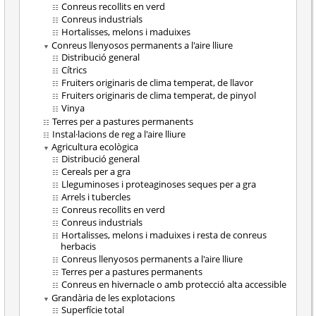
Conreus recollits en verd
Conreus industrials
Hortalisses, melons i maduixes
Conreus llenyosos permanents a l'aire lliure
Distribució general
Cítrics
Fruiters originaris de clima temperat, de llavor
Fruiters originaris de clima temperat, de pinyol
Vinya
Terres per a pastures permanents
Instal·lacions de reg a l'aire lliure
Agricultura ecològica
Distribució general
Cereals per a gra
Lleguminoses i proteaginoses seques per a gra
Arrels i tubercles
Conreus recollits en verd
Conreus industrials
Hortalisses, melons i maduixes i resta de conreus
herbacis
Conreus llenyosos permanents a l'aire lliure
Terres per a pastures permanents
Conreus en hivernacle o amb protecció alta accessible
Grandària de les explotacions
Superfície total