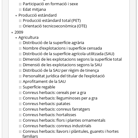
Participació en formació i sexe
Edat mitjana
Producció estàndard
Producció estàndard total (PET)
Orientació tecnicoeconòmica (OTE)
2009
Agricultura
Distribució de la superfície agrària
Nombre d'explotacions i superfície censada
Distribució de la superfície agrícola utilitzada (SAU)
Dimensió de les explotacions segons la superfície total
Dimensió de les explotacions segons la SAU
Distribució de la SAU per règim de tinença
Personalitat jurídica del titular de l'explotació
Aprofitament de la SAU
Superfície regable
Conreus herbacis: cereals per a gra
Conreus herbacis: lleguminoses per a gra
Conreus herbacis: patates
Conreus herbacis: conreus farratgers
Conreus herbacis: hortalisses
Conreus herbacis: flors i plantes ornamentals
Conreus herbacis: conreus industrials
Conreus herbacis: llavors i plàntules, guarets i hortes
familiars