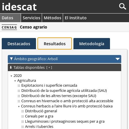
idescat
Datos
Servicios
Métodos
El Instituto
Censo agrario
CENSAG
Destacados
Resultados
Metodología
Ámbito geográfico: Arbolí
Tablas disponibles
[
+
]
2020
Agricultura
Explotacions i superfície censada
Distribució de la superfície agrícola utilitzada (SAU)
Distribució de les altres terres (excepte SAU)
Conreus en hivernacle o amb protecció alta accessible
Conreus herbacis a l'aire lliure i/o amb protecció baixa
Distribució general
Cereals per a gra
Lleguminoses i proteaginoses seques per a gra
Arrels i tubercles