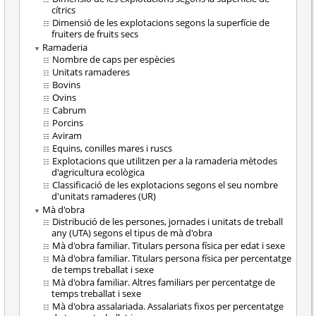
cítrics
Dimensió de les explotacions segons la superfície de
fruiters de fruits secs
Ramaderia
Nombre de caps per espècies
Unitats ramaderes
Bovins
Ovins
Cabrum
Porcins
Aviram
Equins, conilles mares i ruscs
Explotacions que utilitzen per a la ramaderia mètodes
d'agricultura ecològica
Classificació de les explotacions segons el seu nombre
d'unitats ramaderes (UR)
Mà d'obra
Distribució de les persones, jornades i unitats de treball
any (UTA) segons el tipus de mà d'obra
Mà d'obra familiar. Titulars persona física per edat i sexe
Mà d'obra familiar. Titulars persona física per percentatge
de temps treballat i sexe
Mà d'obra familiar. Altres familiars per percentatge de
temps treballat i sexe
Mà d'obra assalariada. Assalariats fixos per percentatge