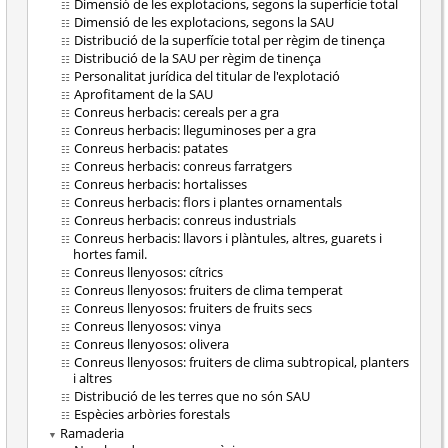
Dimensió de les explotacions, segons la superfície total
Dimensió de les explotacions, segons la SAU
Distribució de la superfície total per règim de tinença
Distribució de la SAU per règim de tinença
Personalitat jurídica del titular de l'explotació
Aprofitament de la SAU
Conreus herbacis: cereals per a gra
Conreus herbacis: lleguminoses per a gra
Conreus herbacis: patates
Conreus herbacis: conreus farratgers
Conreus herbacis: hortalisses
Conreus herbacis: flors i plantes ornamentals
Conreus herbacis: conreus industrials
Conreus herbacis: llavors i plàntules, altres, guarets i
hortes famil.
Conreus llenyosos: cítrics
Conreus llenyosos: fruiters de clima temperat
Conreus llenyosos: fruiters de fruits secs
Conreus llenyosos: vinya
Conreus llenyosos: olivera
Conreus llenyosos: fruiters de clima subtropical, planters
i altres
Distribució de les terres que no són SAU
Espècies arbòries forestals
Ramaderia