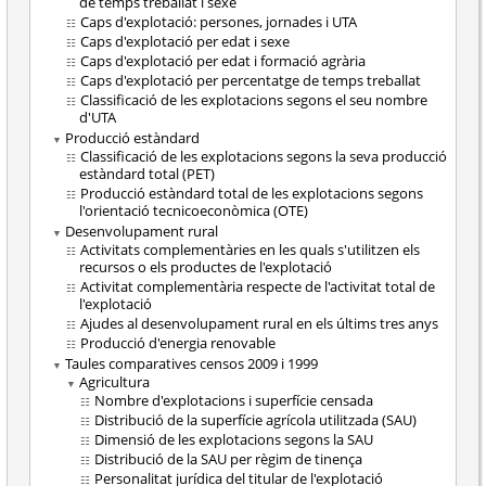
de temps treballat i sexe
Caps d'explotació: persones, jornades i UTA
Caps d'explotació per edat i sexe
Caps d'explotació per edat i formació agrària
Caps d'explotació per percentatge de temps treballat
Classificació de les explotacions segons el seu nombre
d'UTA
Producció estàndard
Classificació de les explotacions segons la seva producció
estàndard total (PET)
Producció estàndard total de les explotacions segons
l'orientació tecnicoeconòmica (OTE)
Desenvolupament rural
Activitats complementàries en les quals s'utilitzen els
recursos o els productes de l'explotació
Activitat complementària respecte de l'activitat total de
l'explotació
Ajudes al desenvolupament rural en els últims tres anys
Producció d'energia renovable
Taules comparatives censos 2009 i 1999
Agricultura
Nombre d'explotacions i superfície censada
Distribució de la superfície agrícola utilitzada (SAU)
Dimensió de les explotacions segons la SAU
Distribució de la SAU per règim de tinença
Personalitat jurídica del titular de l'explotació