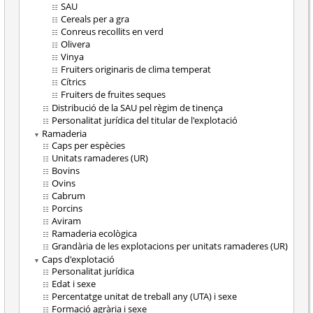
SAU
Cereals per a gra
Conreus recollits en verd
Olivera
Vinya
Fruiters originaris de clima temperat
Cítrics
Fruiters de fruites seques
Distribució de la SAU pel règim de tinença
Personalitat jurídica del titular de l'explotació
Ramaderia
Caps per espècies
Unitats ramaderes (UR)
Bovins
Ovins
Cabrum
Porcins
Aviram
Ramaderia ecològica
Grandària de les explotacions per unitats ramaderes (UR)
Caps d'explotació
Personalitat jurídica
Edat i sexe
Percentatge unitat de treball any (UTA) i sexe
Formació agrària i sexe