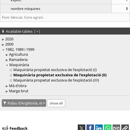
nombre màquines
8
Font: Idescat. Cens agrari.
Available tables
[
+
]
2020
2009
1982, 1989 i 1999
Agricultura
Ramaderia
Maquinària
Maquinària propietat exclusiva de l'explotació (I)
Maquinària propietat exclusiva de l'explotació (II)
Maquinària propietat exclusiva de l'explotació (III)
Mà d'obra
Marge brut
Palau d'Anglesola, el
show all
Feedback