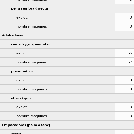
per a sembra directa
explot.
0
nombre màquines
0
Adobadores
centrífuga o pendular
explot.
56
nombre màquines
57
pneumàtica
explot.
0
nombre màquines
0
altres tipus
explot.
0
nombre màquines
0
Empacadores (palla o fenc)
explot.
7