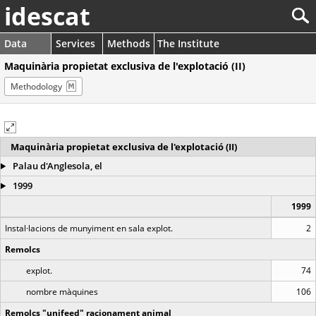
idescat
Data
Services
Methods
The Institute
Maquinària propietat exclusiva de l'explotació (II)
Methodology
Maquinària propietat exclusiva de l'explotació (II)
Palau d'Anglesola, el
1999
1999
Instal·lacions de munyiment en sala explot.
2
Remolcs
explot.
74
nombre màquines
106
Remolcs "unifeed" racionament animal