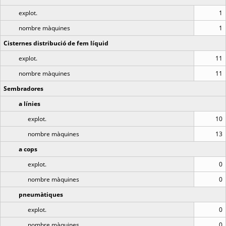
explot.
1
nombre màquines
1
Cisternes distribució de fem líquid
explot.
11
nombre màquines
11
Sembradores
a línies
explot.
10
nombre màquines
13
a cops
explot.
0
nombre màquines
0
pneumàtiques
explot.
0
nombre màquines
0