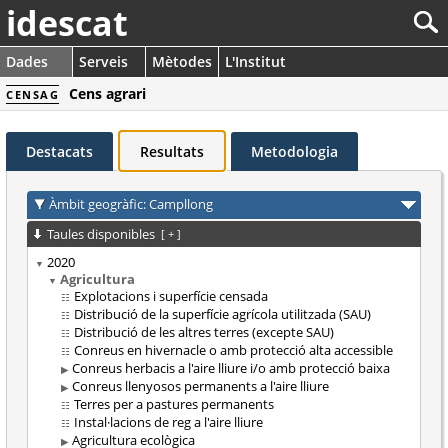
idescat
Dades
Serveis
Mètodes
L'Institut
Cens agrari
CENSAG
Destacats
Resultats
Metodologia
Àmbit geogràfic: Campllong
Taules disponibles
[
+
]
2020
Agricultura
Explotacions i superfície censada
Distribució de la superfície agrícola utilitzada (SAU)
Distribució de les altres terres (excepte SAU)
Conreus en hivernacle o amb protecció alta accessible
Conreus herbacis a l'aire lliure i/o amb protecció baixa
Conreus llenyosos permanents a l'aire lliure
Terres per a pastures permanents
Instal·lacions de reg a l'aire lliure
Agricultura ecològica