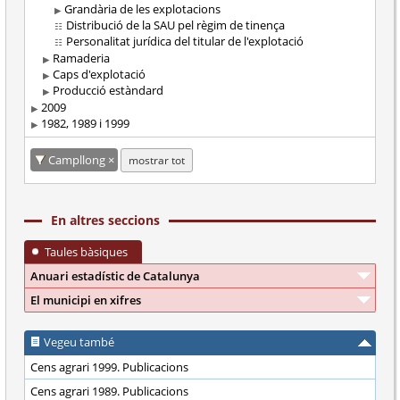
Grandària de les explotacions
Distribució de la SAU pel règim de tinença
Personalitat jurídica del titular de l'explotació
Ramaderia
Caps d'explotació
Producció estàndard
2009
1982, 1989 i 1999
Campllong
mostrar tot
En altres seccions
Taules bàsiques
Anuari estadístic de Catalunya
El municipi en xifres
Vegeu també
Cens agrari 1999. Publicacions
Cens agrari 1989. Publicacions