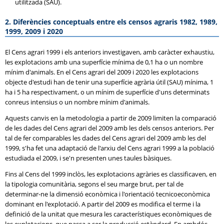
utilitzada (SAU).
2. Diferències conceptuals entre els censos agraris 1982, 1989,
1999, 2009 i 2020
El Cens agrari 1999 i els anteriors investigaven, amb caràcter exhaustiu,
les explotacions amb una superfície mínima de 0,1 ha o un nombre
mínim d'animals. En el Cens agrari del 2009 i 2020 les explotacions
objecte d'estudi han de tenir una superfície agrària útil (SAU) mínima, 1
ha i 5 ha respectivament, o un mínim de superfície d'uns determinats
conreus intensius o un nombre mínim d'animals.
Aquests canvis en la metodologia a partir de 2009 limiten la comparació
de les dades del Cens agrari del 2009 amb les dels censos anteriors. Per
tal de fer comparables les dades del Cens agrari del 2009 amb les del
1999, s'ha fet una adaptació de l'arxiu del Cens agrari 1999 a la població
estudiada el 2009, i se'n presenten unes taules bàsiques.
Fins al Cens del 1999 inclòs, les explotacions agràries es classificaven, en
la tipologia comunitària, segons el seu marge brut, per tal de
determinar-ne la dimensió econòmica i l'orientació tecnicoeconòmica
dominant en l'explotació. A partir del 2009 es modifica el terme i la
definició de la unitat que mesura les característiques econòmiques de