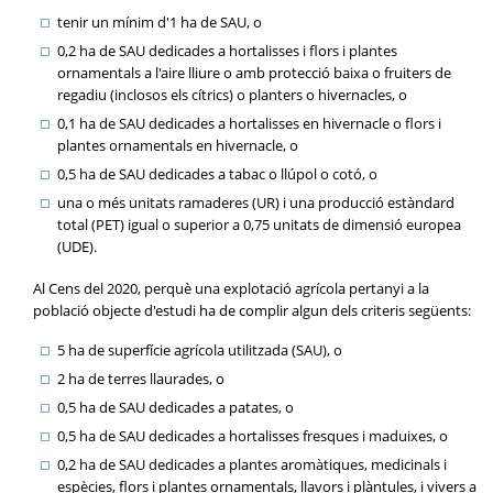
tenir un mínim d'1 ha de SAU, o
0,2 ha de SAU dedicades a hortalisses i flors i plantes
ornamentals a l'aire lliure o amb protecció baixa o fruiters de
regadiu (inclosos els cítrics) o planters o hivernacles, o
0,1 ha de SAU dedicades a hortalisses en hivernacle o flors i
plantes ornamentals en hivernacle, o
0,5 ha de SAU dedicades a tabac o llúpol o cotó, o
una o més unitats ramaderes (UR) i una producció estàndard
total (PET) igual o superior a 0,75 unitats de dimensió europea
(UDE).
Al Cens del 2020, perquè una explotació agrícola pertanyi a la
població objecte d'estudi ha de complir algun dels criteris següents:
5 ha de superfície agrícola utilitzada (SAU), o
2 ha de terres llaurades, o
0,5 ha de SAU dedicades a patates, o
0,5 ha de SAU dedicades a hortalisses fresques i maduixes, o
0,2 ha de SAU dedicades a plantes aromàtiques, medicinals i
espècies, flors i plantes ornamentals, llavors i plàntules, i vivers a