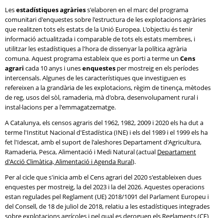
Les
estadístiques agràries
s'elaboren en el marc del programa
comunitari d'enquestes sobre l'estructura de les explotacions agràries
que realitzen tots els estats de la Unió Europea. L'objectiu és tenir
informació actualitzada i comparable de tots els estats membres, i
utilitzar les estadístiques a l'hora de dissenyar la política agrària
comuna. Aquest programa estableix que es porti a terme un
Cens
agrari
cada 10 anys i unes
enquestes
per mostreig en els períodes
intercensals. Algunes de les característiques que investiguen es
refereixen a la grandària de les explotacions, règim de tinença, mètodes
de reg, usos del sòl, ramaderia, mà d'obra, desenvolupament rural i
instal·lacions per a l'emmagatzematge.
A Catalunya, els censos agraris del 1962, 1982, 2009 i 2020 els ha dut a
terme l'Institut Nacional d'Estadística (INE) i els del 1989 i el 1999 els ha
fet l'Idescat, amb el suport de l'aleshores Departament d'Agricultura,
Ramaderia, Pesca, Alimentació i Medi Natural (actual
Departament
d'Acció Climàtica, Alimentació i Agenda Rural
).
Per al cicle que s'inicia amb el Cens agrari del 2020 s'estableixen dues
enquestes per mostreig, la del 2023 i la del 2026. Aquestes operacions
estan regulades pel Reglament (UE) 2018/1091 del Parlament Europeu i
del Consell, de 18 de juliol de 2018, relatiu a les estadístiques integrades
sobre explotacions agrícoles i pel qual es deroguen els Reglaments (CE)