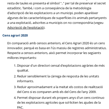
resta de taules es presenta el símbol ".." per tal de preservar el secret
estadístic. També, i com a conseqüència de la metodologia
d'adscripció de les explotacions a un municipi, poden aparèixer
algunes de les característiques de superfícies i/o animals pertanyents
a una explotació, adscrites a municipis on no correspondria (vegeu
Adscripció de l'explotació
).
Cens agrari 2020
En comparació amb censos anteriors, el Cens Agrari 2020 és un cens
innovador, perquè es basa en l'ús massiu de registres administratius.
Respecte a censos anteriors, això permet incorporar les següents
millores importants:
Disposar d'un directori censal d'explotacions agràries de més
qualitat.
Reduir sensiblement la càrrega de resposta de les unitats
informants.
Reduir aproximadament a la meitat els costos de realització
del Cens si es comparen amb els del Cens de l'any 2009.
Permet disposar durant els propers anys d'un cens continuo
de les explotacions agrícoles que sol·liciten les ajudes de la
PAC.