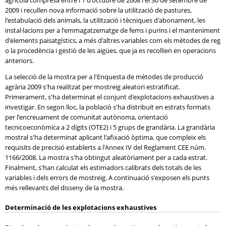
agrícola compresa entre l'1 d'octubre de 2008 i el 30 de setembre de
2009 i recullen nova informació sobre la utilització de pastures,
l'estabulació dels animals, la utilització i tècniques d'abonament, les
instal·lacions per a l'emmagatzematge de fems i purins i el manteniment
d'elements paisatgístics, a més d'altres variables com els mètodes de reg
o la procedència i gestió de les aigües, que ja es recollien en operacions
anteriors.
La selecció de la mostra per a l'Enquesta de mètodes de producció
agrària 2009 s'ha realitzat per mostreig aleatori estratificat.
Primerament, s'ha determinat el conjunt d'explotacions exhaustives a
investigar. En segon lloc, la població s'ha distribuït en estrats formats
per l'encreuament de comunitat autònoma, orientació
tecnicoeconòmica a 2 dígits (OTE2) i 5 grups de grandària. La grandària
mostral s'ha determinat aplicant l'afixació òptima, que compleix els
requisits de precisió establerts a l'Annex IV del Reglament CEE núm.
1166/2008. La mostra s'ha obtingut aleatòriament per a cada estrat.
Finalment, s'han calculat els estimadors calibrats dels totals de les
variables i dels errors de mostreig. A continuació s'exposen els punts
més rellevants del disseny de la mostra.
Determinació de les explotacions exhaustives