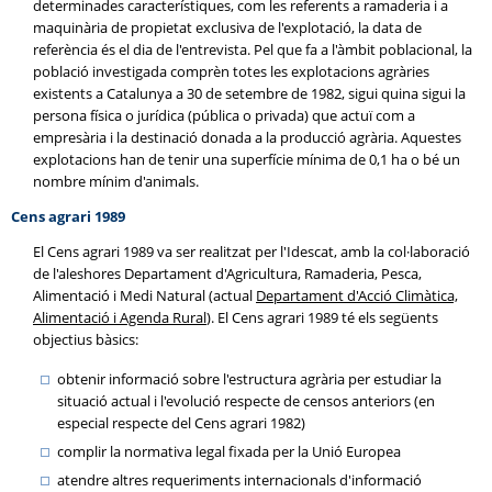
determinades característiques, com les referents a ramaderia i a
maquinària de propietat exclusiva de l'explotació, la data de
referència és el dia de l'entrevista. Pel que fa a l'àmbit poblacional, la
població investigada comprèn totes les explotacions agràries
existents a Catalunya a 30 de setembre de 1982, sigui quina sigui la
persona física o jurídica (pública o privada) que actuï com a
empresària i la destinació donada a la producció agrària. Aquestes
explotacions han de tenir una superfície mínima de 0,1 ha o bé un
nombre mínim d'animals.
Cens agrari 1989
El Cens agrari 1989 va ser realitzat per l'Idescat, amb la col·laboració
de l'aleshores Departament d'Agricultura, Ramaderia, Pesca,
Alimentació i Medi Natural (actual
Departament d'Acció Climàtica,
Alimentació i Agenda Rural
). El Cens agrari 1989 té els següents
objectius bàsics:
obtenir informació sobre l'estructura agrària per estudiar la
situació actual i l'evolució respecte de censos anteriors (en
especial respecte del Cens agrari 1982)
complir la normativa legal fixada per la Unió Europea
atendre altres requeriments internacionals d'informació