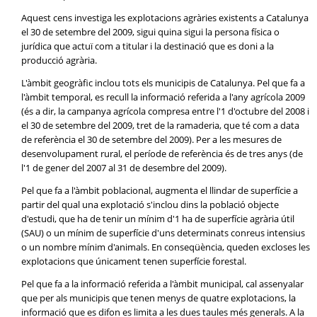
Aquest cens investiga les explotacions agràries existents a Catalunya
el 30 de setembre del 2009, sigui quina sigui la persona física o
jurídica que actuï com a titular i la destinació que es doni a la
producció agrària.
L'àmbit geogràfic inclou tots els municipis de Catalunya. Pel que fa a
l'àmbit temporal, es recull la informació referida a l'any agrícola 2009
(és a dir, la campanya agrícola compresa entre l'1 d'octubre del 2008 i
el 30 de setembre del 2009, tret de la ramaderia, que té com a data
de referència el 30 de setembre del 2009). Per a les mesures de
desenvolupament rural, el període de referència és de tres anys (de
l'1 de gener del 2007 al 31 de desembre del 2009).
Pel que fa a l'àmbit poblacional, augmenta el llindar de superfície a
partir del qual una explotació s'inclou dins la població objecte
d'estudi, que ha de tenir un mínim d'1 ha de superfície agrària útil
(SAU) o un mínim de superfície d'uns determinats conreus intensius
o un nombre mínim d'animals. En conseqüència, queden excloses les
explotacions que únicament tenen superfície forestal.
Pel que fa a la informació referida a l'àmbit municipal, cal assenyalar
que per als municipis que tenen menys de quatre explotacions, la
informació que es difon es limita a les dues taules més generals. A la