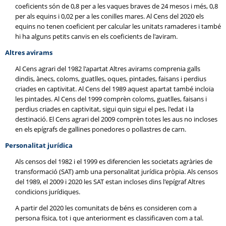
coeficients són de 0,8 per a les vaques braves de 24 mesos i més, 0,8
per als equins i 0,02 per a les conilles mares. Al Cens del 2020 els
equins no tenen coeficient per calcular les unitats ramaderes i també
hi ha alguns petits canvis en els coeficients de l'aviram.
Altres avirams
Al Cens agrari del 1982 l'apartat Altres avirams comprenia galls
dindis, ànecs, coloms, guatlles, oques, pintades, faisans i perdius
criades en captivitat. Al Cens del 1989 aquest apartat també incloïa
les pintades. Al Cens del 1999 comprèn coloms, guatlles, faisans i
perdius criades en captivitat, sigui quin sigui el pes, l'edat i la
destinació. El Cens agrari del 2009 comprèn totes les aus no incloses
en els epígrafs de gallines ponedores o pollastres de carn.
Personalitat jurídica
Als censos del 1982 i el 1999 es diferencien les societats agràries de
transformació (SAT) amb una personalitat jurídica pròpia. Als censos
del 1989, el 2009 i 2020 les SAT estan incloses dins l'epígraf Altres
condicions jurídiques.
A partir del 2020 les comunitats de béns es consideren com a
persona física, tot i que anteriorment es classificaven com a tal.