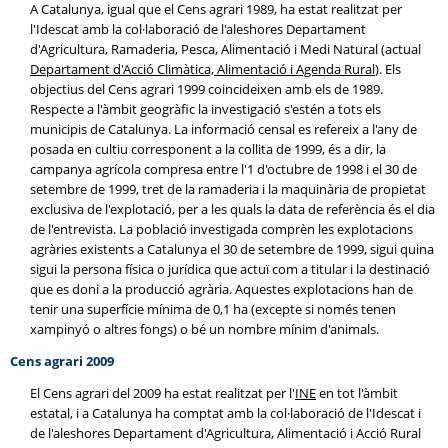
A Catalunya, igual que el Cens agrari 1989, ha estat realitzat per
l'Idescat amb la col·laboració de l'aleshores Departament
d'Agricultura, Ramaderia, Pesca, Alimentació i Medi Natural (actual
Departament d'Acció Climàtica, Alimentació i Agenda Rural
). Els
objectius del Cens agrari 1999 coincideixen amb els de 1989.
Respecte a l'àmbit geogràfic la investigació s'estén a tots els
municipis de Catalunya. La informació censal es refereix a l'any de
posada en cultiu corresponent a la collita de 1999, és a dir, la
campanya agrícola compresa entre l'1 d'octubre de 1998 i el 30 de
setembre de 1999, tret de la ramaderia i la maquinària de propietat
exclusiva de l'explotació, per a les quals la data de referència és el dia
de l'entrevista. La població investigada comprèn les explotacions
agràries existents a Catalunya el 30 de setembre de 1999, sigui quina
sigui la persona física o jurídica que actuï com a titular i la destinació
que es doni a la producció agrària. Aquestes explotacions han de
tenir una superfície mínima de 0,1 ha (excepte si només tenen
xampinyó o altres fongs) o bé un nombre mínim d'animals.
Cens agrari 2009
El Cens agrari del 2009 ha estat realitzat per l'
INE
en tot l'àmbit
estatal, i a Catalunya ha comptat amb la col·laboració de l'Idescat i
de l'aleshores Departament d'Agricultura, Alimentació i Acció Rural