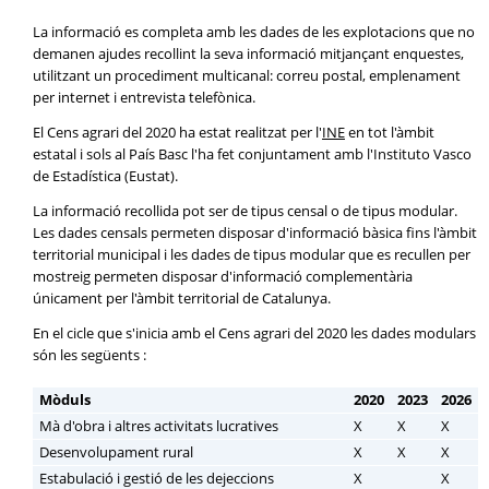
La informació es completa amb les dades de les explotacions que no
demanen ajudes recollint la seva informació mitjançant enquestes,
utilitzant un procediment multicanal: correu postal, emplenament
per internet i entrevista telefònica.
El Cens agrari del 2020 ha estat realitzat per l'
INE
en tot l'àmbit
estatal i sols al País Basc l'ha fet conjuntament amb l'Instituto Vasco
de Estadística (Eustat).
La informació recollida pot ser de tipus censal o de tipus modular.
Les dades censals permeten disposar d'informació bàsica fins l'àmbit
territorial municipal i les dades de tipus modular que es recullen per
mostreig permeten disposar d'informació complementària
únicament per l'àmbit territorial de Catalunya.
En el cicle que s'inicia amb el Cens agrari del 2020 les dades modulars
són les següents :
Mòduls
2020
2023
2026
Mà d'obra i altres activitats lucratives
X
X
X
Desenvolupament rural
X
X
X
Estabulació i gestió de les dejeccions
X
X