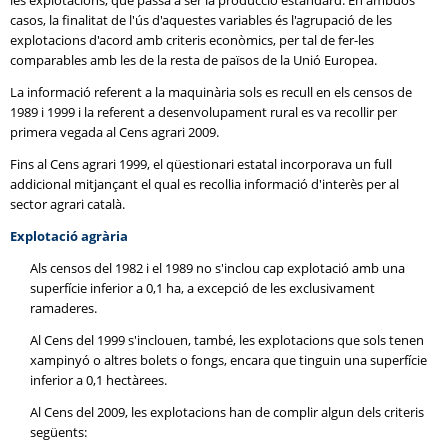
les explotacions, que passa a ser la producció estàndard. En ambdós
casos, la finalitat de l'ús d'aquestes variables és l'agrupació de les
explotacions d'acord amb criteris econòmics, per tal de fer-les
comparables amb les de la resta de països de la Unió Europea.
La informació referent a la maquinària sols es recull en els censos de
1989 i 1999 i la referent a desenvolupament rural es va recollir per
primera vegada al Cens agrari 2009.
Fins al Cens agrari 1999, el qüestionari estatal incorporava un full
addicional mitjançant el qual es recollia informació d'interès per al
sector agrari català.
Explotació agrària
Als censos del 1982 i el 1989 no s'inclou cap explotació amb una
superfície inferior a 0,1 ha, a excepció de les exclusivament
ramaderes.
Al Cens del 1999 s'inclouen, també, les explotacions que sols tenen
xampinyó o altres bolets o fongs, encara que tinguin una superfície
inferior a 0,1 hectàrees.
Al Cens del 2009, les explotacions han de complir algun dels criteris
següents: