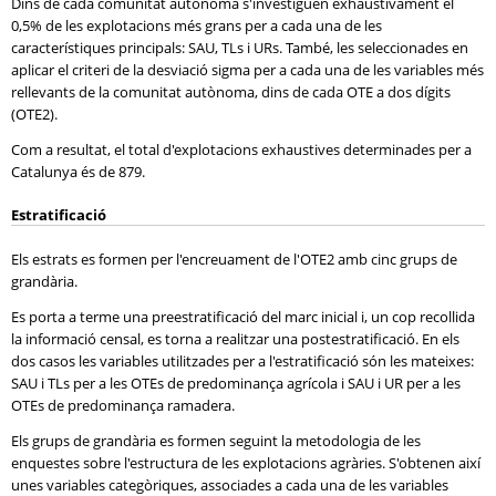
Dins de cada comunitat autònoma s'investiguen exhaustivament el
0,5% de les explotacions més grans per a cada una de les
característiques principals: SAU, TLs i URs. També, les seleccionades en
aplicar el criteri de la desviació sigma per a cada una de les variables més
rellevants de la comunitat autònoma, dins de cada OTE a dos dígits
(OTE2).
Com a resultat, el total d'explotacions exhaustives determinades per a
Catalunya és de 879.
Estratificació
Els estrats es formen per l'encreuament de l'OTE2 amb cinc grups de
grandària.
Es porta a terme una preestratificació del marc inicial i, un cop recollida
la informació censal, es torna a realitzar una postestratificació. En els
dos casos les variables utilitzades per a l'estratificació són les mateixes:
SAU i TLs per a les OTEs de predominança agrícola i SAU i UR per a les
OTEs de predominança ramadera.
Els grups de grandària es formen seguint la metodologia de les
enquestes sobre l'estructura de les explotacions agràries. S'obtenen així
unes variables categòriques, associades a cada una de les variables