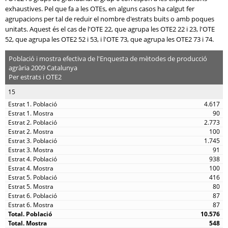
exhaustives. Pel que fa a les OTEs, en alguns casos ha calgut fer
agrupacions per tal de reduir el nombre d'estrats buits o amb poques
unitats. Aquest és el cas de l'OTE 22, que agrupa les OTE2 22 i 23, l'OTE
52, que agrupa les OTE2 52 i 53, i l'OTE 73, que agrupa les OTE2 73 i 74.
Població i mostra efectiva de l'Enquesta de mètodes de producció
agrària 2009 Catalunya
Per estrats i OTE2
15
4.617
90
2.773
100
1.745
91
938
100
416
80
87
87
10.576
548