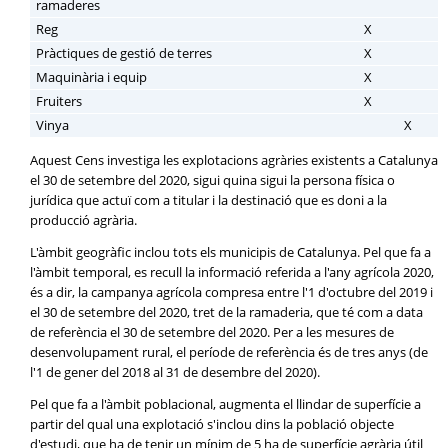
ramaderes
Reg
X
Pràctiques de gestió de terres
X
Maquinària i equip
X
Fruiters
X
Vinya
X
Aquest Cens investiga les explotacions agràries existents a Catalunya
el 30 de setembre del 2020, sigui quina sigui la persona física o
jurídica que actuï com a titular i la destinació que es doni a la
producció agrària.
L'àmbit geogràfic inclou tots els municipis de Catalunya. Pel que fa a
l'àmbit temporal, es recull la informació referida a l'any agrícola 2020,
és a dir, la campanya agrícola compresa entre l'1 d'octubre del 2019 i
el 30 de setembre del 2020, tret de la ramaderia, que té com a data
de referència el 30 de setembre del 2020. Per a les mesures de
desenvolupament rural, el període de referència és de tres anys (de
l'1 de gener del 2018 al 31 de desembre del 2020).
Pel que fa a l'àmbit poblacional, augmenta el llindar de superfície a
partir del qual una explotació s'inclou dins la població objecte
d'estudi, que ha de tenir un mínim de 5 ha de superfície agrària útil