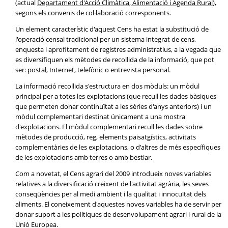
(actual
Departament d'Acció Climàtica, Alimentació i Agenda Rural
),
segons els convenis de col·laboració corresponents.
Un element característic d'aquest Cens ha estat la substitució de
l'operació censal tradicional per un sistema integrat de cens,
enquesta i aprofitament de registres administratius, a la vegada que
es diversifiquen els mètodes de recollida de la informació, que pot
ser: postal, Internet, telefònic o entrevista personal.
La informació recollida s'estructura en dos mòduls: un mòdul
principal per a totes les explotacions (que recull les dades bàsiques
que permeten donar continuïtat a les sèries d'anys anteriors) i un
mòdul complementari destinat únicament a una mostra
d'explotacions. El mòdul complementari recull les dades sobre
mètodes de producció, reg, elements paisatgístics, activitats
complementàries de les explotacions, o d'altres de més específiques
de les explotacions amb terres o amb bestiar.
Com a novetat, el Cens agrari del 2009 introdueix noves variables
relatives a la diversificació creixent de l'activitat agrària, les seves
conseqüències per al medi ambient i la qualitat i innocuïtat dels
aliments. El coneixement d'aquestes noves variables ha de servir per
donar suport a les polítiques de desenvolupament agrari i rural de la
Unió Europea.