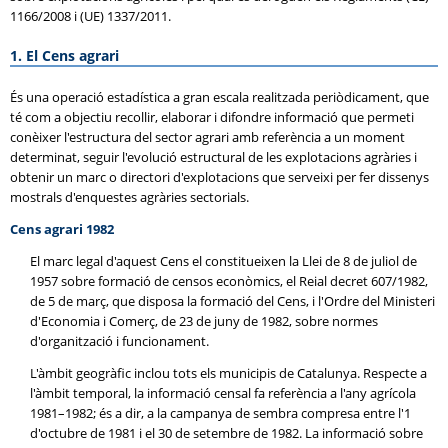
1166/2008 i (UE) 1337/2011.
1. El Cens agrari
És una operació estadística a gran escala realitzada periòdicament, que
té com a objectiu recollir, elaborar i difondre informació que permeti
conèixer l'estructura del sector agrari amb referència a un moment
determinat, seguir l'evolució estructural de les explotacions agràries i
obtenir un marc o directori d'explotacions que serveixi per fer dissenys
mostrals d'enquestes agràries sectorials.
Cens agrari 1982
El marc legal d'aquest Cens el constitueixen la Llei de 8 de juliol de
1957 sobre formació de censos econòmics, el Reial decret 607/1982,
de 5 de març, que disposa la formació del Cens, i l'Ordre del Ministeri
d'Economia i Comerç, de 23 de juny de 1982, sobre normes
d'organització i funcionament.
L'àmbit geogràfic inclou tots els municipis de Catalunya. Respecte a
l'àmbit temporal, la informació censal fa referència a l'any agrícola
1981–1982; és a dir, a la campanya de sembra compresa entre l'1
d'octubre de 1981 i el 30 de setembre de 1982. La informació sobre