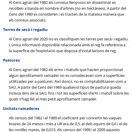
Al Cens agrari del 1982 els conreus llenyosos en disseminat es
recollien a banda en nombre d'arbres (no en hectàrees). A partir del
Cens del 1989 es consideren i es tracten de la mateixa manera que
els conreus associats.
Terres de secà i regadiu
Al Cens agrari del 2020 no es classifiquen les terres per secà i regadiu.
L'única informació disponible relacionada amb el reg fa referència a
la superfície de l'explotació que disposa d'instal·lacions de reg.
Pastures
Al Cens agrari del 1982 els erms i matolls que havien proporcionat
algun aprofitament ramader no es consideraven com a superfícies
utilitzades per a pastures. Així doncs, no es comptabilitzaven com a
SAU. A partir del Cens del 1989 qualsevol tipus de pastura queda
inclosa dins de la SAU, fins i tot les superfícies d'erm i matoll sobre les
quals s'hagi fet el més petit aprofitament ramader.
Unitats ramaderes
Als censos del 1982 i el 1989 el coeficient per convertir les vaques
braves de 24 mesos i més a UR era de 0,5, el dels equins de 0,6 i el de
les conilles mares, de 0,015. Als censos del 1999 i el 2009 aquests