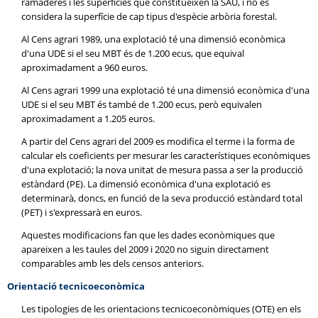
ramaderes i les superfícies que constitueixen la SAU, i no es
considera la superfície de cap tipus d'espècie arbòria forestal.
Al Cens agrari 1989, una explotació té una dimensió econòmica
d'una UDE si el seu MBT és de 1.200 ecus, que equival
aproximadament a 960 euros.
Al Cens agrari 1999 una explotació té una dimensió econòmica d'una
UDE si el seu MBT és també de 1.200 ecus, però equivalen
aproximadament a 1.205 euros.
A partir del Cens agrari del 2009 es modifica el terme i la forma de
calcular els coeficients per mesurar les característiques econòmiques
d'una explotació; la nova unitat de mesura passa a ser la producció
estàndard (PE). La dimensió econòmica d'una explotació es
determinarà, doncs, en funció de la seva producció estàndard total
(PET) i s'expressarà en euros.
Aquestes modificacions fan que les dades econòmiques que
apareixen a les taules del 2009 i 2020 no siguin directament
comparables amb les dels censos anteriors.
Orientació tecnicoeconòmica
Les tipologies de les orientacions tecnicoeconòmiques (OTE) en els