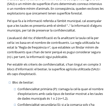
(SAU) o un mínim de superfície d'uns determinats conreus intensius
o un nombre mínim d'animals. En conseqüència, queden excloses les
explotacions que únicament tenen superfície forestal.
Pel que fa a la informació referida a l'àmbit municipal, cal assenyalar
que a les taules es presenta amb el símbol ".." la informació d'alguns
municipis, per tal de preservar la confidencialitat.
L'avaluació del risc d'identificació es fa analitzant la taula cel·la per
cel·la i es basa en el nombre de contribuents. La regla utilitzada ha
estat la "Regla de freqüència n", que estableix un llindar mínim de
contribuents que s'han de tenir perquè es pugui considerar segura
(n) i, per tant, la informació sigui publicable.
Per establir els criteris de confidencialitat, s'han tingut en compte 3
blocs d'informació: el bestiar, la superfície agrícola utilitzada (SAU) i
els caps d'explotació.
Bloc de bestiar:
Confidencialitat primària (P): s'amaga la cel·la quan el nombre
d'explotacions amb cada tipus de bestiar mostrat a les taules
de dades municipals és 1 o 2 (n=1,2).
Confidencialitat secundària (S): si a la comarca sols s'ha