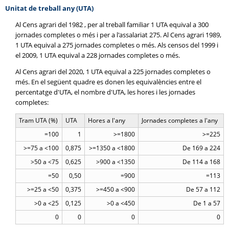
Unitat de treball any (UTA)
Al Cens agrari del 1982 , per al treball familiar 1 UTA equival a 300
jornades completes o més i per a l'assalariat 275. Al Cens agrari 1989,
1 UTA equival a 275 jornades completes o més. Als censos del 1999 i
el 2009, 1 UTA equival a 228 jornades completes o més.
Al Cens agrari del 2020, 1 UTA equival a 225 jornades completes o
més. En el següent quadre es donen les equivalències entre el
percentatge d'UTA, el nombre d'UTA, les hores i les jornades
completes:
Tram UTA (%)
UTA
Hores a l'any
Jornades completes a l'any
=100
1
>=1800
>=225
>=75 a <100
0,875
>=1350 a <1800
De 169 a 224
>50 a <75
0,625
>900 a <1350
De 114 a 168
=50
0,50
=900
=113
>=25 a <50
0,375
>=450 a <900
De 57 a 112
>0 a <25
0,125
>0 a <450
De 1 a 57
0
0
0
0