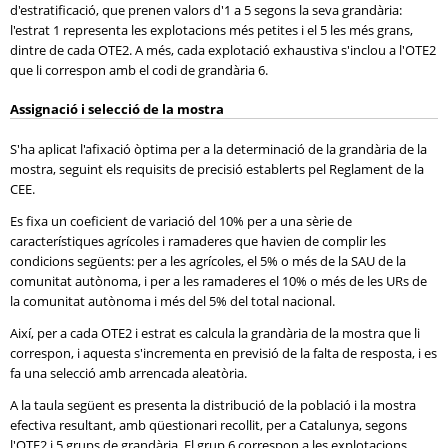
d'estratificació, que prenen valors d'1 a 5 segons la seva grandària:
l'estrat 1 representa les explotacions més petites i el 5 les més grans,
dintre de cada OTE2. A més, cada explotació exhaustiva s'inclou a l'OTE2
que li correspon amb el codi de grandària 6.
Assignació i selecció de la mostra
S'ha aplicat l'afixació òptima per a la determinació de la grandària de la
mostra, seguint els requisits de precisió establerts pel Reglament de la
CEE.
Es fixa un coeficient de variació del 10% per a una sèrie de
característiques agrícoles i ramaderes que havien de complir les
condicions següents: per a les agrícoles, el 5% o més de la SAU de la
comunitat autònoma, i per a les ramaderes el 10% o més de les URs de
la comunitat autònoma i més del 5% del total nacional.
Així, per a cada OTE2 i estrat es calcula la grandària de la mostra que li
correspon, i aquesta s'incrementa en previsió de la falta de resposta, i es
fa una selecció amb arrencada aleatòria.
A la taula següent es presenta la distribució de la població i la mostra
efectiva resultant, amb qüestionari recollit, per a Catalunya, segons
l'OTE2 i 5 grups de grandària. El grup 6 correspon a les explotacions