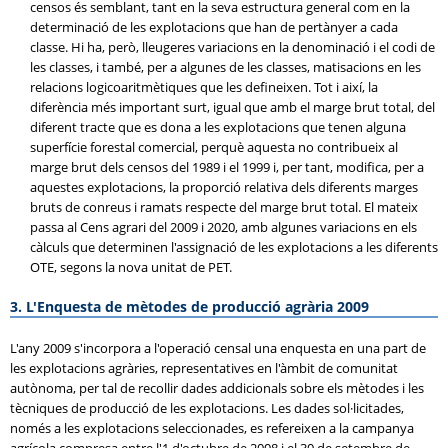
censos és semblant, tant en la seva estructura general com en la
determinació de les explotacions que han de pertànyer a cada
classe. Hi ha, però, lleugeres variacions en la denominació i el codi de
les classes, i també, per a algunes de les classes, matisacions en les
relacions logicoaritmètiques que les defineixen. Tot i així, la
diferència més important surt, igual que amb el marge brut total, del
diferent tracte que es dona a les explotacions que tenen alguna
superfície forestal comercial, perquè aquesta no contribueix al
marge brut dels censos del 1989 i el 1999 i, per tant, modifica, per a
aquestes explotacions, la proporció relativa dels diferents marges
bruts de conreus i ramats respecte del marge brut total. El mateix
passa al Cens agrari del 2009 i 2020, amb algunes variacions en els
càlculs que determinen l'assignació de les explotacions a les diferents
OTE, segons la nova unitat de PET.
3. L'Enquesta de mètodes de producció agrària 2009
L'any 2009 s'incorpora a l'operació censal una enquesta en una part de
les explotacions agràries, representatives en l'àmbit de comunitat
autònoma, per tal de recollir dades addicionals sobre els mètodes i les
tècniques de producció de les explotacions. Les dades sol·licitades,
només a les explotacions seleccionades, es refereixen a la campanya