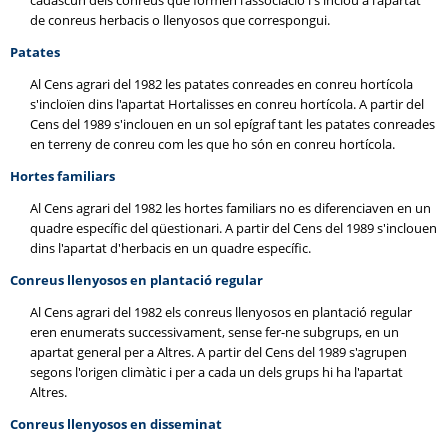
cadascun dels conreus que formen l'associació i s'inclou a l'apartat
de conreus herbacis o llenyosos que correspongui.
Patates
Al Cens agrari del 1982 les patates conreades en conreu hortícola
s'incloïen dins l'apartat Hortalisses en conreu hortícola. A partir del
Cens del 1989 s'inclouen en un sol epígraf tant les patates conreades
en terreny de conreu com les que ho són en conreu hortícola.
Hortes familiars
Al Cens agrari del 1982 les hortes familiars no es diferenciaven en un
quadre específic del qüestionari. A partir del Cens del 1989 s'inclouen
dins l'apartat d'herbacis en un quadre específic.
Conreus llenyosos en plantació regular
Al Cens agrari del 1982 els conreus llenyosos en plantació regular
eren enumerats successivament, sense fer-ne subgrups, en un
apartat general per a Altres. A partir del Cens del 1989 s'agrupen
segons l'origen climàtic i per a cada un dels grups hi ha l'apartat
Altres.
Conreus llenyosos en disseminat