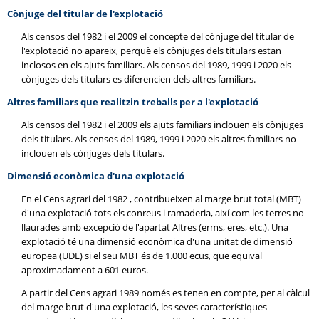
Cònjuge del titular de l'explotació
Als censos del 1982 i el 2009 el concepte del cònjuge del titular de
l'explotació no apareix, perquè els cònjuges dels titulars estan
inclosos en els ajuts familiars. Als censos del 1989, 1999 i 2020 els
cònjuges dels titulars es diferencien dels altres familiars.
Altres familiars que realitzin treballs per a l'explotació
Als censos del 1982 i el 2009 els ajuts familiars inclouen els cònjuges
dels titulars. Als censos del 1989, 1999 i 2020 els altres familiars no
inclouen els cònjuges dels titulars.
Dimensió econòmica d'una explotació
En el Cens agrari del 1982 , contribueixen al marge brut total (MBT)
d'una explotació tots els conreus i ramaderia, així com les terres no
llaurades amb excepció de l'apartat Altres (erms, eres, etc.). Una
explotació té una dimensió econòmica d'una unitat de dimensió
europea (UDE) si el seu MBT és de 1.000 ecus, que equival
aproximadament a 601 euros.
A partir del Cens agrari 1989 només es tenen en compte, per al càlcul
del marge brut d'una explotació, les seves característiques