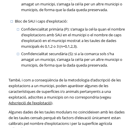
amagat un municipi, s'amaga la cel·la per un altre municipi o
municipis, de forma que la dada queda preservada.
Bloc de SAU i caps d'explotació:
Confidencialitat primària (P): s'amaga la cel·la quan el nombre
d'explotacions amb SAU en el municipi o el nombre de caps
d'explotació en el municipi mostrat a les taules de dades
municipals és 0,1,2 o 3 (n=0,1,2,3).
Confidencialitat secundària (S): si a la comarca sols s'ha
amagat un municipi, s'amaga la cel·la per un altre municipi o
municipis, de forma que la dada queda preservada.
També, i com a conseqüència de la metodologia d'adscripció de les
explotacions a un municipi, poden aparèixer algunes de les
característiques de superfícies i/o animals pertanyents a una
explotació, adscrites a municipis on no correspondria (vegeu
Adscripció de l'explotació
).
Algunes dades de les taules modulars no coincideixen amb les dades
de les taules censals perquè els factors d'elevació únicament estan
calibrats pel nombre d'explotacions i per la superfície agrícola