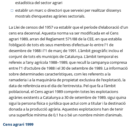
estadística del sector agrari
establir un marc o directori que serveixi per realitzar dissenys
mostrals d'enquestes agràries sectorials.
La Llei de censos del 1957 va establir que el període d'elaboració d'un
cens era decennal. Aquesta norma va ser modificada en el Cens
agrari 1989, arran del Reglament 571/88 de la CEE, en que establia
l'obligació de tots els seus membres d'efectuar-lo entre l'1 de
desembre de 1988 i l'1 de març de 1991. L'àmbit geogràfic inclou el
conjunt de tots els municipis de Catalunya. L'àmbit temporal es
refereix a l'any agrícola 1988–1989, que recull la campanya compresa
entre l'1 d'octubre de 1988 i el 30 de setembre de 1989. La informació
sobre determinades característiques, com les referents a la
ramaderia i a la maquinària de propietat exclusiva de l'explotació, la
data de referència era el dia de l'entrevista. Pel que fa a l'àmbit
poblacional, el Cens agrari 1989 comprèn totes les explotacions
agràries existents a Catalunya a 30 de setembre de 1989, sigui quina
sigui la persona física o jurídica que actuï com a titular i la destinació
donada a la producció agrària. Aquestes explotacions han de tenir
una superfície mínima de 0,1 ha o bé un nombre mínim d'animals.
Cens agrari 1999