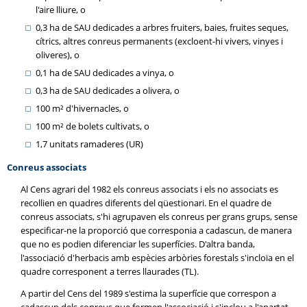
l'aire lliure, o
0,3 ha de SAU dedicades a arbres fruiters, baies, fruites seques,
cítrics, altres conreus permanents (excloent-hi vivers, vinyes i
oliveres), o
0,1 ha de SAU dedicades a vinya, o
0,3 ha de SAU dedicades a olivera, o
100 m² d'hivernacles, o
100 m² de bolets cultivats, o
1,7 unitats ramaderes (UR)
Conreus associats
Al Cens agrari del 1982 els conreus associats i els no associats es
recollien en quadres diferents del qüestionari. En el quadre de
conreus associats, s'hi agrupaven els conreus per grans grups, sense
especificar-ne la proporció que corresponia a cadascun, de manera
que no es podien diferenciar les superfícies. D'altra banda,
l'associació d'herbacis amb espècies arbòries forestals s'incloïa en el
quadre corresponent a terres llaurades (TL).
A partir del Cens del 1989 s'estima la superfície que correspon a