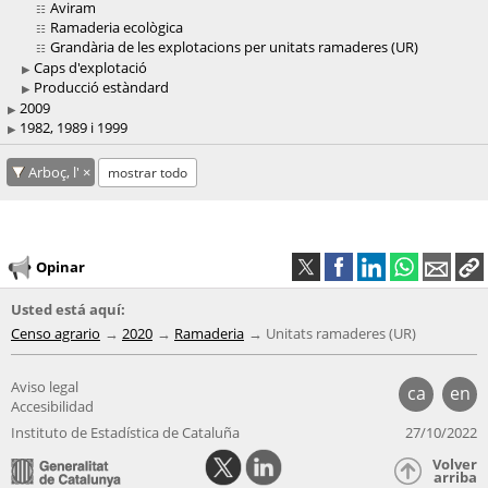
Aviram
Ramaderia ecològica
Grandària de les explotacions per unitats ramaderes (UR)
Caps d'explotació
Producció estàndard
2009
1982, 1989 i 1999
Arboç, l'
mostrar todo
Opinar
Usted está aquí:
Censo agrario
2020
Ramaderia
Unitats ramaderes (UR)
Aviso legal
ca
en
Accesibilidad
Instituto de Estadística de Cataluña
27/10/2022
Volver
arriba