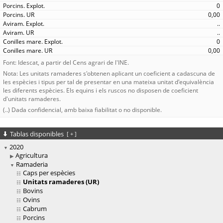
0
0,00
..
..
0
0,00
Font: Idescat, a partir del Cens agrari de l'INE.
Nota: Les unitats ramaderes s'obtenen aplicant un coeficient a cadascuna de
les espècies i tipus per tal de presentar en una mateixa unitat d'equivalència
les diferents espècies. Els equins i els ruscos no disposen de coeficient
d'unitats ramaderes.
(..) Dada confidencial, amb baixa fiabilitat o no disponible.
Tablas disponibles
[
+
]
2020
Agricultura
Ramaderia
Caps per espècies
Unitats ramaderes (UR)
Bovins
Ovins
Cabrum
Porcins