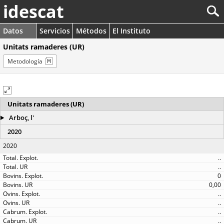
idescat
Datos
Servicios
Métodos
El Instituto
Unitats ramaderes (UR)
Metodología
Unitats ramaderes (UR)
Arboç, l'
2020
2020
..
..
0
0,00
..
..
..
..