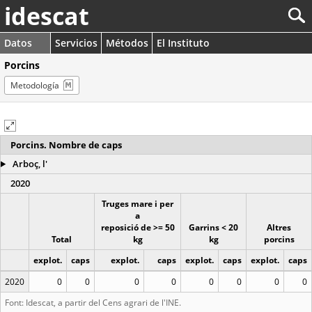
idescat
Datos
Servicios
Métodos
El Instituto
Porcins
Metodología
Porcins. Nombre de caps
Arboç, l'
2020
Truges mare i per
a
reposició de >= 50
Garrins < 20
Altres
Total
kg
kg
porcins
explot.
caps
explot.
caps
explot.
caps
explot.
caps
2020
0
0
0
0
0
0
0
0
Font: Idescat, a partir del Cens agrari de l'INE.