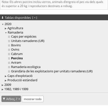
Nota: Els altres porcins inclou verros, animals d'engreix el pes viu dels quals
és superior a 20 kg i reproductors destinats a rebuig.
Tablas disponibles
[
+
]
2020
Agricultura
Ramaderia
Caps per espècies
Unitats ramaderes (UR)
Bovins
Ovins
Cabrum
Porcins
Aviram
Ramaderia ecològica
Grandària de les explotacions per unitats ramaderes (UR)
Caps d'explotació
Producció estàndard
2009
1982, 1989 i 1999
Arboç, l'
mostrar todo