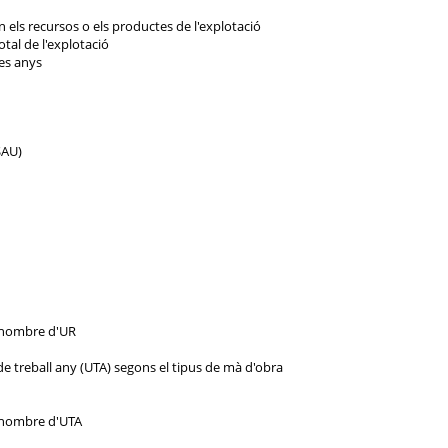
n els recursos o els productes de l'explotació
otal de l'explotació
es anys
SAU)
u nombre d'UR
 de treball any (UTA) segons el tipus de mà d'obra
u nombre d'UTA