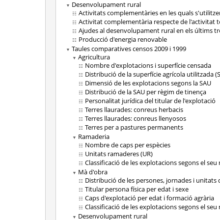
Desenvolupament rural
Activitats complementàries en les quals s'utilitze
Activitat complementària respecte de l'activitat t
Ajudes al desenvolupament rural en els últims tr
Producció d'energia renovable
Taules comparatives censos 2009 i 1999
Agricultura
Nombre d'explotacions i superfície censada
Distribució de la superfície agrícola utilitzada (
Dimensió de les explotacions segons la SAU
Distribució de la SAU per règim de tinença
Personalitat jurídica del titular de l'explotació
Terres llaurades: conreus herbacis
Terres llaurades: conreus llenyosos
Terres per a pastures permanents
Ramaderia
Nombre de caps per espècies
Unitats ramaderes (UR)
Classificació de les explotacions segons el se
Mà d'obra
Distribució de les persones, jornades i unitats
Titular persona física per edat i sexe
Caps d'explotació per edat i formació agrària
Classificació de les explotacions segons el se
Desenvolupament rural