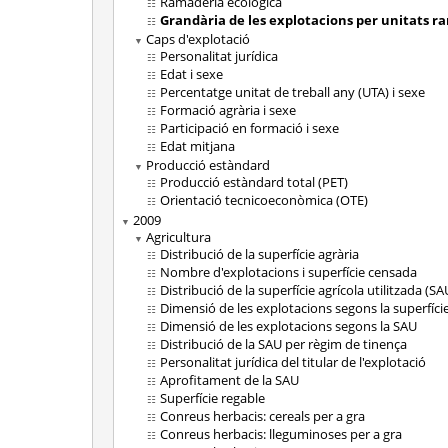
Ramaderia ecològica
Grandària de les explotacions per unitats r
Caps d'explotació
Personalitat jurídica
Edat i sexe
Percentatge unitat de treball any (UTA) i sexe
Formació agrària i sexe
Participació en formació i sexe
Edat mitjana
Producció estàndard
Producció estàndard total (PET)
Orientació tecnicoeconòmica (OTE)
2009
Agricultura
Distribució de la superfície agrària
Nombre d'explotacions i superfície censada
Distribució de la superfície agrícola utilitzada (SA
Dimensió de les explotacions segons la superfície
Dimensió de les explotacions segons la SAU
Distribució de la SAU per règim de tinença
Personalitat jurídica del titular de l'explotació
Aprofitament de la SAU
Superfície regable
Conreus herbacis: cereals per a gra
Conreus herbacis: lleguminoses per a gra