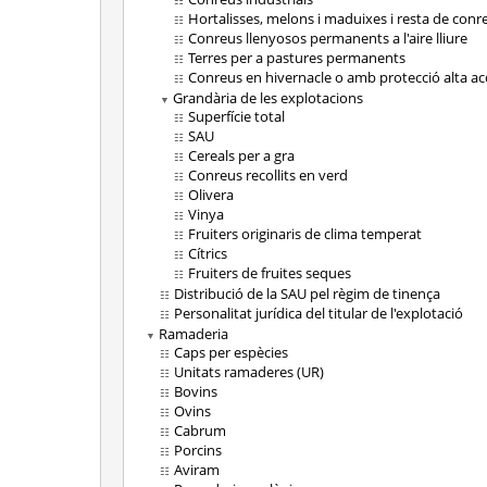
Hortalisses, melons i maduixes i resta de conr
Conreus llenyosos permanents a l'aire lliure
Terres per a pastures permanents
Conreus en hivernacle o amb protecció alta ac
Grandària de les explotacions
Superfície total
SAU
Cereals per a gra
Conreus recollits en verd
Olivera
Vinya
Fruiters originaris de clima temperat
Cítrics
Fruiters de fruites seques
Distribució de la SAU pel règim de tinença
Personalitat jurídica del titular de l'explotació
Ramaderia
Caps per espècies
Unitats ramaderes (UR)
Bovins
Ovins
Cabrum
Porcins
Aviram