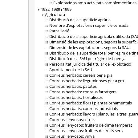
Explotacions amb activitats complementàries en 
1982, 1989 i 1999
Agricultura
Distribució de la superfície agrària
Nombre d'explotacions i superfície censada
Parcel·lació
Distribució de la superfície agrícola utilitzada (SA
Dimensió de les explotacions, segons la superfíci
Dimensió de les explotacions, segons la SAU
Distribució de la superfície total per règim de ti
Distribució de la SAU per règim de tinença
Personalitat jurídica del titular de l'explotació
Aprofitament de la SAU
Conreus herbacis: cereals per a gra
Conreus herbacis: lleguminoses per a gra
Conreus herbacis: patates
Conreus herbacis: conreus farratgers
Conreus herbacis: hortalisses
Conreus herbacis: flors i plantes ornamentals
Conreus herbacis: conreus industrials
Conreus herbacis: llavors i plàntules, altres, guare
Conreus llenyosos: cítrics
Conreus llenyosos: fruiters de clima temperat
Conreus llenyosos: fruiters de fruits secs
Conreus llenyosos: vinya