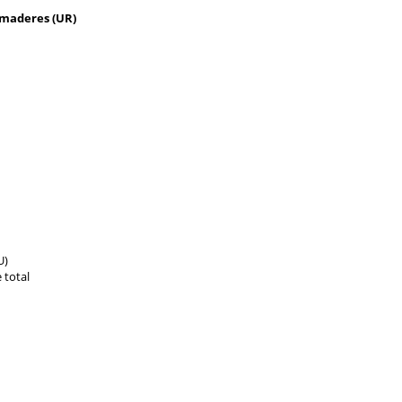
amaderes (UR)
U)
 total