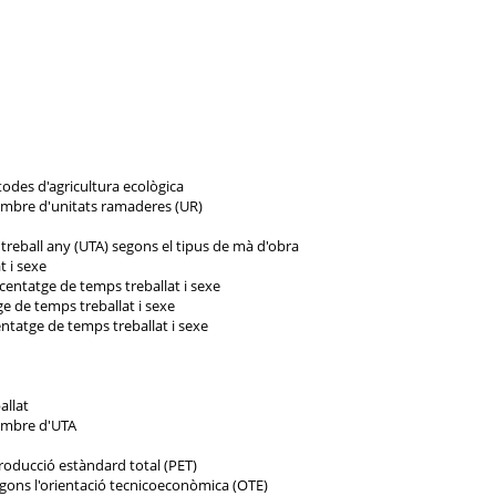
todes d'agricultura ecològica
nombre d'unitats ramaderes (UR)
 treball any (UTA) segons el tipus de mà d'obra
t i sexe
rcentatge de temps treballat i sexe
ge de temps treballat i sexe
entatge de temps treballat i sexe
allat
nombre d'UTA
producció estàndard total (PET)
egons l'orientació tecnicoeconòmica (OTE)