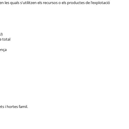
les quals s'utilitzen els recursos o els productes de l'explotació
U)
e total
nença
ts i hortes famil.