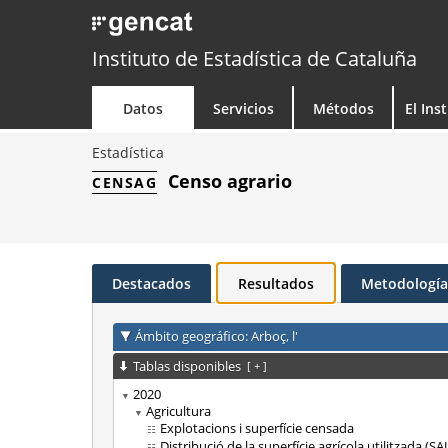
Instituto de Estadística de Cataluña
Datos
Servicios
Métodos
El Ins
Estadística
Censo agrario
CENSAG
Destacados
Resultados
Metodología
Ámbito geográfico: Arboç, l'
Tablas disponibles
[
+
]
2020
Agricultura
Explotacions i superfície censada
Distribució de la superfície agrícola utilitzada (SA