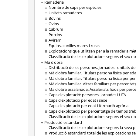
Ramaderia
Nombre de caps per espècies
Unitats ramaderes
Bovins
Ovins
Cabrum
Porcins
Aviram
Equins, conilles mares i ruscs
Explotacions que utilitzen per a la ramaderia mè
Classificació de les explotacions segons el seu 
Mà d'obra
Distribució de les persones, jornades i unitats de
Mà d'obra familiar. Titulars persona física per eda
Mà d'obra familiar. Titulars persona física per pe
Mà d'obra familiar. Altres familiars per percentat
Mà d'obra assalariada. Assalariats fixos per perc
Caps d'explotació: persones, jornades i UTA
Caps d'explotació per edat i sexe
Caps d'explotació per edat i formació agrària
Caps d'explotació per percentatge de temps treb
Classificació de les explotacions segons el seu 
Producció estàndard
Classificació de les explotacions segons la seva 
Producció estàndard total de les explotacions s