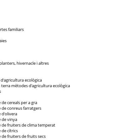
rtes familiars
aies
lanters, hivernacle i altres
 d'agricultura ecològica
a terra mètodes d'agricultura ecològica
s
 de cereals per a gra
e de conreus farratgers
 d'olivera
e de vinya
e de fruiters de clima temperat
de cítrics
de fruiters de fruits secs