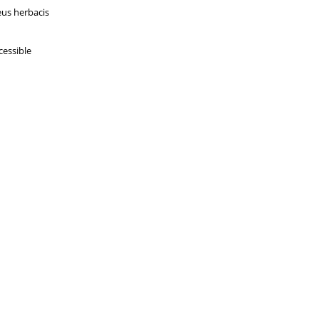
eus herbacis
cessible