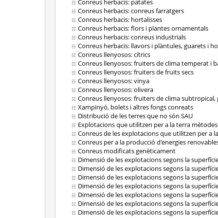
Conreus herbacis: patates
Conreus herbacis: conreus farratgers
Conreus herbacis: hortalisses
Conreus herbacis: flors i plantes ornamentals
Conreus herbacis: conreus industrials
Conreus herbacis: llavors i plàntules, guarets i ho
Conreus llenyosos: cítrics
Conreus llenyosos: fruiters de clima temperat i b
Conreus llenyosos: fruiters de fruits secs
Conreus llenyosos: vinya
Conreus llenyosos: olivera
Conreus llenyosos: fruiters de clima subtropical, p
Xampinyó, bolets i altres fongs conreats
Distribució de les terres que no són SAU
Explotacions que utilitzen per a la terra mètodes
Conreus de les explotacions que utilitzen per a l
Conreus per a la producció d'energies renovable
Conreus modificats genèticament
Dimensió de les explotacions segons la superfície
Dimensió de les explotacions segons la superfíci
Dimensió de les explotacions segons la superfície
Dimensió de les explotacions segons la superfíci
Dimensió de les explotacions segons la superfíci
Dimensió de les explotacions segons la superfície 
Dimensió de les explotacions segons la superfície 