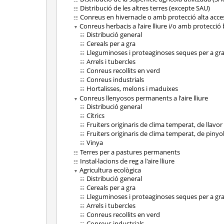
Distribució de les altres terres (excepte SAU)
Conreus en hivernacle o amb protecció alta acce
Conreus herbacis a l'aire lliure i/o amb protecció
Distribució general
Cereals per a gra
Lleguminoses i proteaginoses seques per a gr
Arrels i tubercles
Conreus recollits en verd
Conreus industrials
Hortalisses, melons i maduixes
Conreus llenyosos permanents a l'aire lliure
Distribució general
Cítrics
Fruiters originaris de clima temperat, de llavor
Fruiters originaris de clima temperat, de pinyo
Vinya
Terres per a pastures permanents
Instal·lacions de reg a l'aire lliure
Agricultura ecològica
Distribució general
Cereals per a gra
Lleguminoses i proteaginoses seques per a gr
Arrels i tubercles
Conreus recollits en verd
Conreus industrials