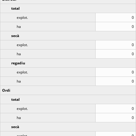
total
explot.
0
ha
0
secà
explot.
0
ha
0
regadiu
explot.
0
ha
0
Ordi
total
explot.
0
ha
0
secà
explot.
0