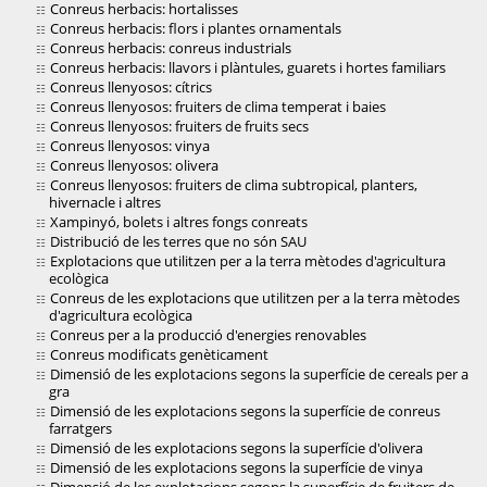
Conreus herbacis: hortalisses
Conreus herbacis: flors i plantes ornamentals
Conreus herbacis: conreus industrials
Conreus herbacis: llavors i plàntules, guarets i hortes familiars
Conreus llenyosos: cítrics
Conreus llenyosos: fruiters de clima temperat i baies
Conreus llenyosos: fruiters de fruits secs
Conreus llenyosos: vinya
Conreus llenyosos: olivera
Conreus llenyosos: fruiters de clima subtropical, planters,
hivernacle i altres
Xampinyó, bolets i altres fongs conreats
Distribució de les terres que no són SAU
Explotacions que utilitzen per a la terra mètodes d'agricultura
ecològica
Conreus de les explotacions que utilitzen per a la terra mètodes
d'agricultura ecològica
Conreus per a la producció d'energies renovables
Conreus modificats genèticament
Dimensió de les explotacions segons la superfície de cereals per a
gra
Dimensió de les explotacions segons la superfície de conreus
farratgers
Dimensió de les explotacions segons la superfície d'olivera
Dimensió de les explotacions segons la superfície de vinya