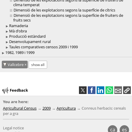
Dimensió de les explotacions segons la superfície de fruiters de
clima temperat
Dimensió de les explotacions segons la superfície de cítrics
Dimensió de les explotacions segons la superfície de fruiters de
fruits secs
Ramaderia
Mà d'obra
Producció estàndard
Desenvolupament rural
Taules comparatives censos 2009 i 1999
1982, 1989 i 1999
Vallcebre
show all
Feedback
You are here:
Agricultural Census
2009
Agricultura
Conreus herbacis: cereals
per a gra
Legal notice
ca
es