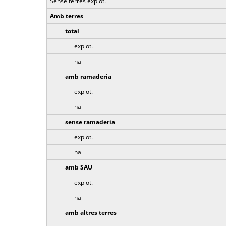
Sense terres explot.
Amb terres
total
explot.
ha
amb ramaderia
explot.
ha
sense ramaderia
explot.
ha
amb SAU
explot.
ha
amb altres terres