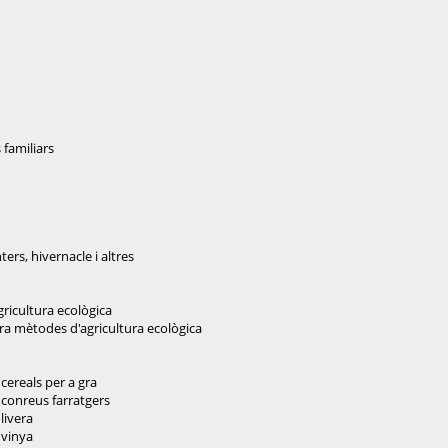
 familiars
ers, hivernacle i altres
gricultura ecològica
rra mètodes d'agricultura ecològica
cereals per a gra
 conreus farratgers
livera
 vinya