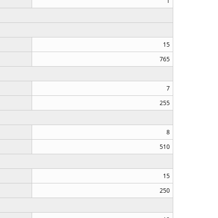
1
15
765
7
255
8
510
15
250