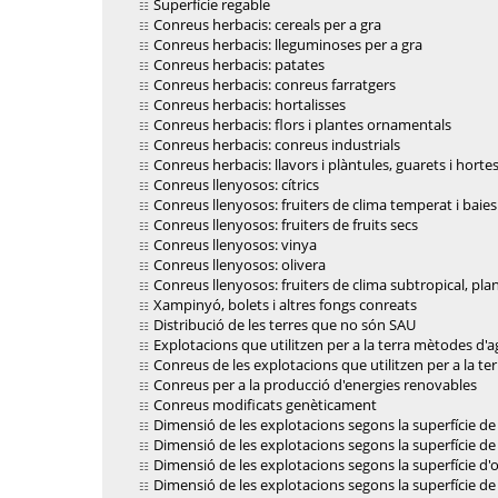
Superfície regable
Conreus herbacis: cereals per a gra
Conreus herbacis: lleguminoses per a gra
Conreus herbacis: patates
Conreus herbacis: conreus farratgers
Conreus herbacis: hortalisses
Conreus herbacis: flors i plantes ornamentals
Conreus herbacis: conreus industrials
Conreus herbacis: llavors i plàntules, guarets i hortes
Conreus llenyosos: cítrics
Conreus llenyosos: fruiters de clima temperat i baies
Conreus llenyosos: fruiters de fruits secs
Conreus llenyosos: vinya
Conreus llenyosos: olivera
Conreus llenyosos: fruiters de clima subtropical, plant
Xampinyó, bolets i altres fongs conreats
Distribució de les terres que no són SAU
Explotacions que utilitzen per a la terra mètodes d'a
Conreus de les explotacions que utilitzen per a la te
Conreus per a la producció d'energies renovables
Conreus modificats genèticament
Dimensió de les explotacions segons la superfície de 
Dimensió de les explotacions segons la superfície de
Dimensió de les explotacions segons la superfície d'o
Dimensió de les explotacions segons la superfície de