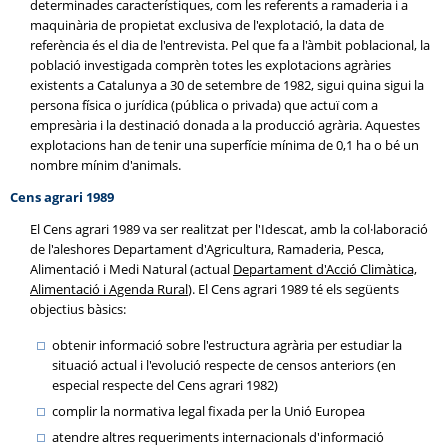
determinades característiques, com les referents a ramaderia i a
maquinària de propietat exclusiva de l'explotació, la data de
referència és el dia de l'entrevista. Pel que fa a l'àmbit poblacional, la
població investigada comprèn totes les explotacions agràries
existents a Catalunya a 30 de setembre de 1982, sigui quina sigui la
persona física o jurídica (pública o privada) que actuï com a
empresària i la destinació donada a la producció agrària. Aquestes
explotacions han de tenir una superfície mínima de 0,1 ha o bé un
nombre mínim d'animals.
Cens agrari 1989
El Cens agrari 1989 va ser realitzat per l'Idescat, amb la col·laboració
de l'aleshores Departament d'Agricultura, Ramaderia, Pesca,
Alimentació i Medi Natural (actual
Departament d'Acció Climàtica,
Alimentació i Agenda Rural
). El Cens agrari 1989 té els següents
objectius bàsics:
obtenir informació sobre l'estructura agrària per estudiar la
situació actual i l'evolució respecte de censos anteriors (en
especial respecte del Cens agrari 1982)
complir la normativa legal fixada per la Unió Europea
atendre altres requeriments internacionals d'informació