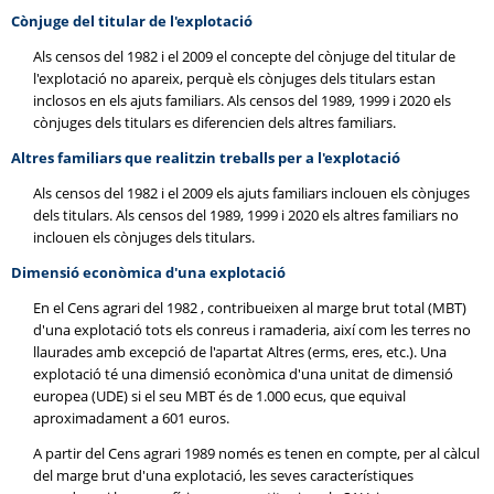
Cònjuge del titular de l'explotació
Als censos del 1982 i el 2009 el concepte del cònjuge del titular de
l'explotació no apareix, perquè els cònjuges dels titulars estan
inclosos en els ajuts familiars. Als censos del 1989, 1999 i 2020 els
cònjuges dels titulars es diferencien dels altres familiars.
Altres familiars que realitzin treballs per a l'explotació
Als censos del 1982 i el 2009 els ajuts familiars inclouen els cònjuges
dels titulars. Als censos del 1989, 1999 i 2020 els altres familiars no
inclouen els cònjuges dels titulars.
Dimensió econòmica d'una explotació
En el Cens agrari del 1982 , contribueixen al marge brut total (MBT)
d'una explotació tots els conreus i ramaderia, així com les terres no
llaurades amb excepció de l'apartat Altres (erms, eres, etc.). Una
explotació té una dimensió econòmica d'una unitat de dimensió
europea (UDE) si el seu MBT és de 1.000 ecus, que equival
aproximadament a 601 euros.
A partir del Cens agrari 1989 només es tenen en compte, per al càlcul
del marge brut d'una explotació, les seves característiques