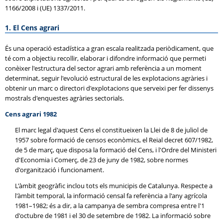
1166/2008 i (UE) 1337/2011.
1. El Cens agrari
És una operació estadística a gran escala realitzada periòdicament, que
té com a objectiu recollir, elaborar i difondre informació que permeti
conèixer l'estructura del sector agrari amb referència a un moment
determinat, seguir l'evolució estructural de les explotacions agràries i
obtenir un marc o directori d'explotacions que serveixi per fer dissenys
mostrals d'enquestes agràries sectorials.
Cens agrari 1982
El marc legal d'aquest Cens el constitueixen la Llei de 8 de juliol de
1957 sobre formació de censos econòmics, el Reial decret 607/1982,
de 5 de març, que disposa la formació del Cens, i l'Ordre del Ministeri
d'Economia i Comerç, de 23 de juny de 1982, sobre normes
d'organització i funcionament.
L'àmbit geogràfic inclou tots els municipis de Catalunya. Respecte a
l'àmbit temporal, la informació censal fa referència a l'any agrícola
1981–1982; és a dir, a la campanya de sembra compresa entre l'1
d'octubre de 1981 i el 30 de setembre de 1982. La informació sobre