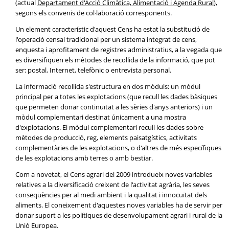
(actual
Departament d'Acció Climàtica, Alimentació i Agenda Rural
),
segons els convenis de col·laboració corresponents.
Un element característic d'aquest Cens ha estat la substitució de
l'operació censal tradicional per un sistema integrat de cens,
enquesta i aprofitament de registres administratius, a la vegada que
es diversifiquen els mètodes de recollida de la informació, que pot
ser: postal, Internet, telefònic o entrevista personal.
La informació recollida s'estructura en dos mòduls: un mòdul
principal per a totes les explotacions (que recull les dades bàsiques
que permeten donar continuïtat a les sèries d'anys anteriors) i un
mòdul complementari destinat únicament a una mostra
d'explotacions. El mòdul complementari recull les dades sobre
mètodes de producció, reg, elements paisatgístics, activitats
complementàries de les explotacions, o d'altres de més específiques
de les explotacions amb terres o amb bestiar.
Com a novetat, el Cens agrari del 2009 introdueix noves variables
relatives a la diversificació creixent de l'activitat agrària, les seves
conseqüències per al medi ambient i la qualitat i innocuïtat dels
aliments. El coneixement d'aquestes noves variables ha de servir per
donar suport a les polítiques de desenvolupament agrari i rural de la
Unió Europea.