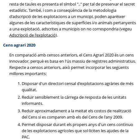
resta de taules es presenta el símbol ".." per tal de preservar el secret
estadístic. També, i com a conseqüència de la metodologia
d'adscripció de les explotacions a un municipi, poden aparèixer
algunes de les característiques de superfícies i/o animals pertanyents
a una explotació, adscrites a municipis on no correspondria (vegeu
Adscripció de l'explotació
).
Cens agrari 2020
En comparació amb censos anteriors, el Cens Agrari 2020 és un cens
innovador, perquè es basa en l'ús massiu de registres administratius.
Respecte a censos anteriors, això permet incorporar les següents
millores importants:
Disposar d'un directori censal d'explotacions agràries de més
qualitat.
Reduir sensiblement la càrrega de resposta de les unitats
informants.
Reduir aproximadament a la meitat els costos de realització
del Cens si es comparen amb els del Cens de l'any 2009.
Permet disposar durant els propers anys d'un cens continuo
de les explotacions agrícoles que sol·liciten les ajudes de la
PAC.