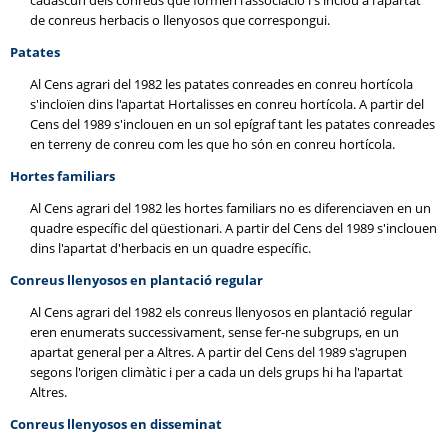
cadascun dels conreus que formen l'associació i s'inclou a l'apartat
de conreus herbacis o llenyosos que correspongui.
Patates
Al Cens agrari del 1982 les patates conreades en conreu hortícola
s'incloïen dins l'apartat Hortalisses en conreu hortícola. A partir del
Cens del 1989 s'inclouen en un sol epígraf tant les patates conreades
en terreny de conreu com les que ho són en conreu hortícola.
Hortes familiars
Al Cens agrari del 1982 les hortes familiars no es diferenciaven en un
quadre específic del qüestionari. A partir del Cens del 1989 s'inclouen
dins l'apartat d'herbacis en un quadre específic.
Conreus llenyosos en plantació regular
Al Cens agrari del 1982 els conreus llenyosos en plantació regular
eren enumerats successivament, sense fer-ne subgrups, en un
apartat general per a Altres. A partir del Cens del 1989 s'agrupen
segons l'origen climàtic i per a cada un dels grups hi ha l'apartat
Altres.
Conreus llenyosos en disseminat