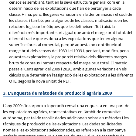
censos és semblant, tant en la seva estructura general com en la
determinació de les explotacions que han de pertànyer a cada
classe. Hi ha, però, lleugeres variacions en la denominació i el codi de
les classes, i també, per a algunes de les classes, matisacions en les
relacions logicoaritmètiques que les defineixen. Tot i així, la
diferència més important surt, igual que amb el marge brut total, del
diferent tracte que es dona a les explotacions que tenen alguna
superfície forestal comercial, perquè aquesta no contribueix al
marge brut dels censos del 1989 i el 1999 i, per tant, modifica, per a
aquestes explotacions, la proporció relativa dels diferents marges
bruts de conreus i ramats respecte del marge brut total. El mateix
passa al Cens agrari del 2009 i 2020, amb algunes variacions en els
càlculs que determinen l'assignació de les explotacions a les diferents
OTE, segons la nova unitat de PET.
3. L'Enquesta de mètodes de producció agrària 2009
L'any 2009 s'incorpora a l'operació censal una enquesta en una part de
les explotacions agràries, representatives en l'àmbit de comunitat
autònoma, per tal de recollir dades addicionals sobre els mètodes i les
tècniques de producció de les explotacions. Les dades sol·licitades,
només a les explotacions seleccionades, es refereixen a la campanya