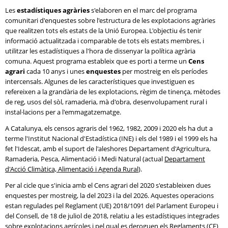
Les
estadístiques agràries
s'elaboren en el marc del programa
comunitari d'enquestes sobre l'estructura de les explotacions agràries
que realitzen tots els estats de la Unió Europea. L'objectiu és tenir
informació actualitzada i comparable de tots els estats membres, i
utilitzar les estadístiques a l'hora de dissenyar la política agrària
comuna. Aquest programa estableix que es porti a terme un
Cens
agrari
cada 10 anys i unes
enquestes
per mostreig en els períodes
intercensals. Algunes de les característiques que investiguen es
refereixen a la grandària de les explotacions, règim de tinença, mètodes
de reg, usos del sòl, ramaderia, mà d'obra, desenvolupament rural i
instal·lacions per a l'emmagatzematge.
A Catalunya, els censos agraris del 1962, 1982, 2009 i 2020 els ha dut a
terme l'Institut Nacional d'Estadística (INE) i els del 1989 i el 1999 els ha
fet l'Idescat, amb el suport de l'aleshores Departament d'Agricultura,
Ramaderia, Pesca, Alimentació i Medi Natural (actual
Departament
d'Acció Climàtica, Alimentació i Agenda Rural
).
Per al cicle que s'inicia amb el Cens agrari del 2020 s'estableixen dues
enquestes per mostreig, la del 2023 i la del 2026. Aquestes operacions
estan regulades pel Reglament (UE) 2018/1091 del Parlament Europeu i
del Consell, de 18 de juliol de 2018, relatiu a les estadístiques integrades
sobre explotacions agrícoles i pel qual es deroguen els Reglaments (CE)