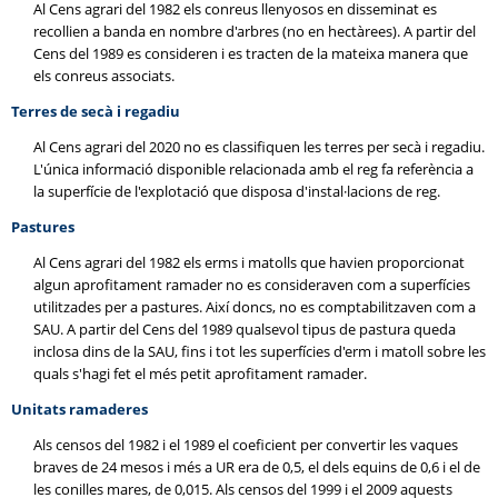
Al Cens agrari del 1982 els conreus llenyosos en disseminat es
recollien a banda en nombre d'arbres (no en hectàrees). A partir del
Cens del 1989 es consideren i es tracten de la mateixa manera que
els conreus associats.
Terres de secà i regadiu
Al Cens agrari del 2020 no es classifiquen les terres per secà i regadiu.
L'única informació disponible relacionada amb el reg fa referència a
la superfície de l'explotació que disposa d'instal·lacions de reg.
Pastures
Al Cens agrari del 1982 els erms i matolls que havien proporcionat
algun aprofitament ramader no es consideraven com a superfícies
utilitzades per a pastures. Així doncs, no es comptabilitzaven com a
SAU. A partir del Cens del 1989 qualsevol tipus de pastura queda
inclosa dins de la SAU, fins i tot les superfícies d'erm i matoll sobre les
quals s'hagi fet el més petit aprofitament ramader.
Unitats ramaderes
Als censos del 1982 i el 1989 el coeficient per convertir les vaques
braves de 24 mesos i més a UR era de 0,5, el dels equins de 0,6 i el de
les conilles mares, de 0,015. Als censos del 1999 i el 2009 aquests