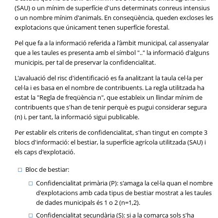
(SAU) o un mínim de superfície d'uns determinats conreus intensius
o un nombre mínim d'animals. En conseqüència, queden excloses les
explotacions que únicament tenen superfície forestal.
Pel que fa a la informació referida a l'àmbit municipal, cal assenyalar
que a les taules es presenta amb el símbol ".." la informació d'alguns
municipis, per tal de preservar la confidencialitat.
L'avaluació del risc d'identificació es fa analitzant la taula cel·la per
cel·la i es basa en el nombre de contribuents. La regla utilitzada ha
estat la "Regla de freqüència n", que estableix un llindar mínim de
contribuents que s'han de tenir perquè es pugui considerar segura
(n) i, per tant, la informació sigui publicable.
Per establir els criteris de confidencialitat, s'han tingut en compte 3
blocs d'informació: el bestiar, la superfície agrícola utilitzada (SAU) i
els caps d'explotació.
Bloc de bestiar:
Confidencialitat primària (P): s'amaga la cel·la quan el nombre
d'explotacions amb cada tipus de bestiar mostrat a les taules
de dades municipals és 1 o 2 (n=1,2).
Confidencialitat secundària (S): si a la comarca sols s'ha