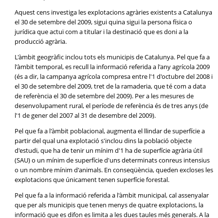
Aquest cens investiga les explotacions agràries existents a Catalunya
el 30 de setembre del 2009, sigui quina sigui la persona física o
jurídica que actuï com a titular i la destinació que es doni a la
producció agrària.
L'àmbit geogràfic inclou tots els municipis de Catalunya. Pel que fa a
l'àmbit temporal, es recull la informació referida a l'any agrícola 2009
(és a dir, la campanya agrícola compresa entre l'1 d'octubre del 2008 i
el 30 de setembre del 2009, tret de la ramaderia, que té com a data
de referència el 30 de setembre del 2009). Per a les mesures de
desenvolupament rural, el període de referència és de tres anys (de
l'1 de gener del 2007 al 31 de desembre del 2009).
Pel que fa a l'àmbit poblacional, augmenta el llindar de superfície a
partir del qual una explotació s'inclou dins la població objecte
d'estudi, que ha de tenir un mínim d'1 ha de superfície agrària útil
(SAU) o un mínim de superfície d'uns determinats conreus intensius
o un nombre mínim d'animals. En conseqüència, queden excloses les
explotacions que únicament tenen superfície forestal.
Pel que fa a la informació referida a l'àmbit municipal, cal assenyalar
que per als municipis que tenen menys de quatre explotacions, la
informació que es difon es limita a les dues taules més generals. A la