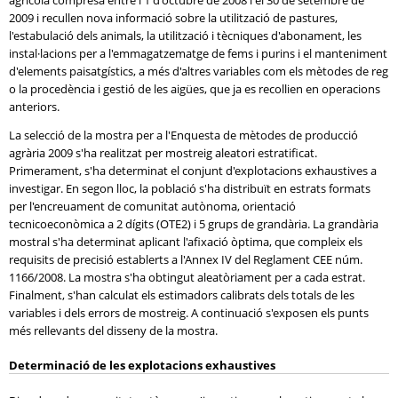
agrícola compresa entre l'1 d'octubre de 2008 i el 30 de setembre de
2009 i recullen nova informació sobre la utilització de pastures,
l'estabulació dels animals, la utilització i tècniques d'abonament, les
instal·lacions per a l'emmagatzematge de fems i purins i el manteniment
d'elements paisatgístics, a més d'altres variables com els mètodes de reg
o la procedència i gestió de les aigües, que ja es recollien en operacions
anteriors.
La selecció de la mostra per a l'Enquesta de mètodes de producció
agrària 2009 s'ha realitzat per mostreig aleatori estratificat.
Primerament, s'ha determinat el conjunt d'explotacions exhaustives a
investigar. En segon lloc, la població s'ha distribuït en estrats formats
per l'encreuament de comunitat autònoma, orientació
tecnicoeconòmica a 2 dígits (OTE2) i 5 grups de grandària. La grandària
mostral s'ha determinat aplicant l'afixació òptima, que compleix els
requisits de precisió establerts a l'Annex IV del Reglament CEE núm.
1166/2008. La mostra s'ha obtingut aleatòriament per a cada estrat.
Finalment, s'han calculat els estimadors calibrats dels totals de les
variables i dels errors de mostreig. A continuació s'exposen els punts
més rellevants del disseny de la mostra.
Determinació de les explotacions exhaustives