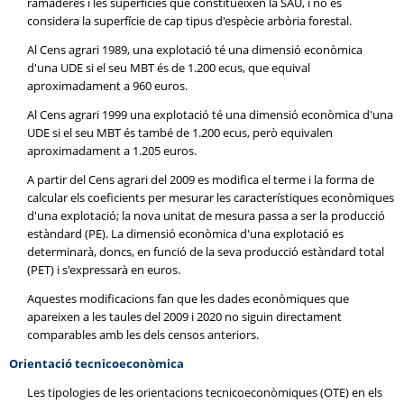
ramaderes i les superfícies que constitueixen la SAU, i no es
considera la superfície de cap tipus d'espècie arbòria forestal.
Al Cens agrari 1989, una explotació té una dimensió econòmica
d'una UDE si el seu MBT és de 1.200 ecus, que equival
aproximadament a 960 euros.
Al Cens agrari 1999 una explotació té una dimensió econòmica d'una
UDE si el seu MBT és també de 1.200 ecus, però equivalen
aproximadament a 1.205 euros.
A partir del Cens agrari del 2009 es modifica el terme i la forma de
calcular els coeficients per mesurar les característiques econòmiques
d'una explotació; la nova unitat de mesura passa a ser la producció
estàndard (PE). La dimensió econòmica d'una explotació es
determinarà, doncs, en funció de la seva producció estàndard total
(PET) i s'expressarà en euros.
Aquestes modificacions fan que les dades econòmiques que
apareixen a les taules del 2009 i 2020 no siguin directament
comparables amb les dels censos anteriors.
Orientació tecnicoeconòmica
Les tipologies de les orientacions tecnicoeconòmiques (OTE) en els