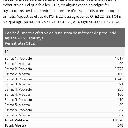
exhaustives. Pel que fa a les OTEs, en alguns casos ha calgut fer
agrupacions per tal de reduir el nombre d'estrats buits o amb poques
unitats. Aquest és el cas de l'OTE 22, que agrupa les OTE2 22 i 23, l'OTE
52, que agrupa les OTE2 52 i 53, i l'OTE 73, que agrupa les OTE2 73 i 74.
Població i mostra efectiva de l'Enquesta de mètodes de producció
agrària 2009 Catalunya
Per estrats i OTE2
15
4.617
90
2.773
100
1.745
91
938
100
416
80
87
87
10.576
548