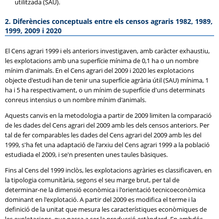
utilitzada (SAU).
2. Diferències conceptuals entre els censos agraris 1982, 1989,
1999, 2009 i 2020
El Cens agrari 1999 i els anteriors investigaven, amb caràcter exhaustiu,
les explotacions amb una superfície mínima de 0,1 ha o un nombre
mínim d'animals. En el Cens agrari del 2009 i 2020 les explotacions
objecte d'estudi han de tenir una superfície agrària útil (SAU) mínima, 1
ha i 5 ha respectivament, o un mínim de superfície d'uns determinats
conreus intensius o un nombre mínim d'animals.
Aquests canvis en la metodologia a partir de 2009 limiten la comparació
de les dades del Cens agrari del 2009 amb les dels censos anteriors. Per
tal de fer comparables les dades del Cens agrari del 2009 amb les del
1999, s'ha fet una adaptació de l'arxiu del Cens agrari 1999 a la població
estudiada el 2009, i se'n presenten unes taules bàsiques.
Fins al Cens del 1999 inclòs, les explotacions agràries es classificaven, en
la tipologia comunitària, segons el seu marge brut, per tal de
determinar-ne la dimensió econòmica i l'orientació tecnicoeconòmica
dominant en l'explotació. A partir del 2009 es modifica el terme i la
definició de la unitat que mesura les característiques econòmiques de