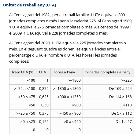
Unitat de treball any (UTA)
Al Cens agrari del 1982 , per al treball familiar 1 UTA equival a 300
jornades completes o més i per a l'assalariat 275. Al Cens agrari 1989,
1 UTA equival a 275 jornades completes o més. Als censos del 1999 i
el 2009, 1 UTA equival a 228 jornades completes o més.
Al Cens agrari del 2020, 1 UTA equival a 225 jornades completes o
més. En el següent quadre es donen les equivalències entre el
percentatge d'UTA, el nombre d'UTA, les hores i les jornades
completes:
Tram UTA (%)
UTA
Hores a l'any
Jornades completes a l'any
=100
1
>=1800
>=225
>=75 a <100
0,875
>=1350 a <1800
De 169 a 224
>50 a <75
0,625
>900 a <1350
De 114 a 168
=50
0,50
=900
=113
>=25 a <50
0,375
>=450 a <900
De 57 a 112
>0 a <25
0,125
>0 a <450
De 1 a 57
0
0
0
0