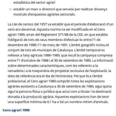
estadística del sector agrari
establir un marc o directori que serveixi per realitzar dissenys
mostrals d'enquestes agràries sectorials.
La Llei de censos del 1957 va establir que el període d'elaboració d'un
cens era decennal. Aquesta norma va ser modificada en el Cens
agrari 1989, arran del Reglament 571/88 de la CEE, en que establia
l'obligació de tots els seus membres d'efectuar-lo entre l'1 de
desembre de 1988 i l'1 de març de 1991. L'àmbit geogràfic inclou el
conjunt de tots els municipis de Catalunya. L'àmbit temporal es
refereix a l'any agrícola 1988–1989, que recull la campanya compresa
entre l'1 d'octubre de 1988 i el 30 de setembre de 1989. La informació
sobre determinades característiques, com les referents a la
ramaderia i a la maquinària de propietat exclusiva de l'explotació, la
data de referència era el dia de l'entrevista. Pel que fa a l'àmbit
poblacional, el Cens agrari 1989 comprèn totes les explotacions
agràries existents a Catalunya a 30 de setembre de 1989, sigui quina
sigui la persona física o jurídica que actuï com a titular i la destinació
donada a la producció agrària. Aquestes explotacions han de tenir
una superfície mínima de 0,1 ha o bé un nombre mínim d'animals.
Cens agrari 1999