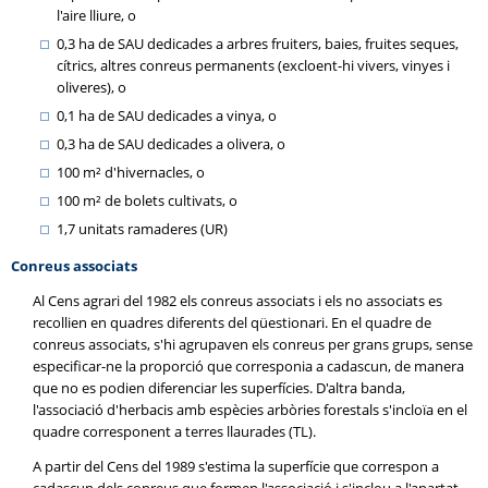
l'aire lliure, o
0,3 ha de SAU dedicades a arbres fruiters, baies, fruites seques,
cítrics, altres conreus permanents (excloent-hi vivers, vinyes i
oliveres), o
0,1 ha de SAU dedicades a vinya, o
0,3 ha de SAU dedicades a olivera, o
100 m² d'hivernacles, o
100 m² de bolets cultivats, o
1,7 unitats ramaderes (UR)
Conreus associats
Al Cens agrari del 1982 els conreus associats i els no associats es
recollien en quadres diferents del qüestionari. En el quadre de
conreus associats, s'hi agrupaven els conreus per grans grups, sense
especificar-ne la proporció que corresponia a cadascun, de manera
que no es podien diferenciar les superfícies. D'altra banda,
l'associació d'herbacis amb espècies arbòries forestals s'incloïa en el
quadre corresponent a terres llaurades (TL).
A partir del Cens del 1989 s'estima la superfície que correspon a