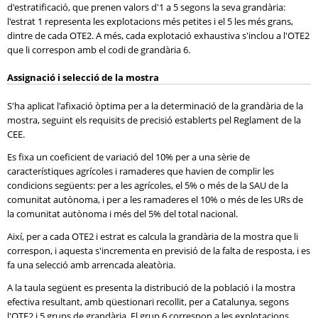
d'estratificació, que prenen valors d'1 a 5 segons la seva grandària:
l'estrat 1 representa les explotacions més petites i el 5 les més grans,
dintre de cada OTE2. A més, cada explotació exhaustiva s'inclou a l'OTE2
que li correspon amb el codi de grandària 6.
Assignació i selecció de la mostra
S'ha aplicat l'afixació òptima per a la determinació de la grandària de la
mostra, seguint els requisits de precisió establerts pel Reglament de la
CEE.
Es fixa un coeficient de variació del 10% per a una sèrie de
característiques agrícoles i ramaderes que havien de complir les
condicions següents: per a les agrícoles, el 5% o més de la SAU de la
comunitat autònoma, i per a les ramaderes el 10% o més de les URs de
la comunitat autònoma i més del 5% del total nacional.
Així, per a cada OTE2 i estrat es calcula la grandària de la mostra que li
correspon, i aquesta s'incrementa en previsió de la falta de resposta, i es
fa una selecció amb arrencada aleatòria.
A la taula següent es presenta la distribució de la població i la mostra
efectiva resultant, amb qüestionari recollit, per a Catalunya, segons
l'OTE2 i 5 grups de grandària. El grup 6 correspon a les explotacions