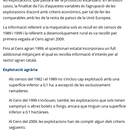
les explotacions, que passa a ser la producció estàndard. En ambdós
casos, la finalitat de l'ús d'aquestes variables és l'agrupació de les
explotacions d'acord amb criteris econòmics, per tal de fer-les
comparables amb les de la resta de països de la Unió Europea.
La informació referent a la maquinària sols es recull en els censos de
1989 i 1999 i la referent a desenvolupament rural es va recollir per
primera vegada al Cens agrari 2009.
Fins al Cens agrari 1999, el qüestionari estatal incorporava un full
addicional mitjançant el qual es recollia informació d'interès per al
sector agrari català.
Explotació agrària
Als censos del 1982 i el 1989 no s'inclou cap explotació amb una
superfície inferior a 0,1 ha, a excepció de les exclusivament
ramaderes.
Al Cens del 1999 s'inclouen, també, les explotacions que sols tenen
xampinyó o altres bolets o fongs, encara que tinguin una superfície
inferior a 0,1 hectàrees.
Al Cens del 2009, les explotacions han de complir algun dels criteris
següents: