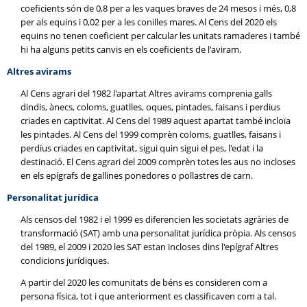
coeficients són de 0,8 per a les vaques braves de 24 mesos i més, 0,8
per als equins i 0,02 per a les conilles mares. Al Cens del 2020 els
equins no tenen coeficient per calcular les unitats ramaderes i també
hi ha alguns petits canvis en els coeficients de l'aviram.
Altres avirams
Al Cens agrari del 1982 l'apartat Altres avirams comprenia galls
dindis, ànecs, coloms, guatlles, oques, pintades, faisans i perdius
criades en captivitat. Al Cens del 1989 aquest apartat també incloïa
les pintades. Al Cens del 1999 comprèn coloms, guatlles, faisans i
perdius criades en captivitat, sigui quin sigui el pes, l'edat i la
destinació. El Cens agrari del 2009 comprèn totes les aus no incloses
en els epígrafs de gallines ponedores o pollastres de carn.
Personalitat jurídica
Als censos del 1982 i el 1999 es diferencien les societats agràries de
transformació (SAT) amb una personalitat jurídica pròpia. Als censos
del 1989, el 2009 i 2020 les SAT estan incloses dins l'epígraf Altres
condicions jurídiques.
A partir del 2020 les comunitats de béns es consideren com a
persona física, tot i que anteriorment es classificaven com a tal.