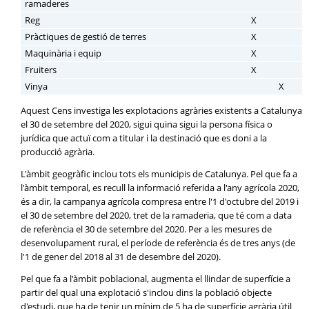
ramaderes
Reg
X
Pràctiques de gestió de terres
X
Maquinària i equip
X
Fruiters
X
Vinya
X
Aquest Cens investiga les explotacions agràries existents a Catalunya
el 30 de setembre del 2020, sigui quina sigui la persona física o
jurídica que actuï com a titular i la destinació que es doni a la
producció agrària.
L'àmbit geogràfic inclou tots els municipis de Catalunya. Pel que fa a
l'àmbit temporal, es recull la informació referida a l'any agrícola 2020,
és a dir, la campanya agrícola compresa entre l'1 d'octubre del 2019 i
el 30 de setembre del 2020, tret de la ramaderia, que té com a data
de referència el 30 de setembre del 2020. Per a les mesures de
desenvolupament rural, el període de referència és de tres anys (de
l'1 de gener del 2018 al 31 de desembre del 2020).
Pel que fa a l'àmbit poblacional, augmenta el llindar de superfície a
partir del qual una explotació s'inclou dins la població objecte
d'estudi, que ha de tenir un mínim de 5 ha de superfície agrària útil