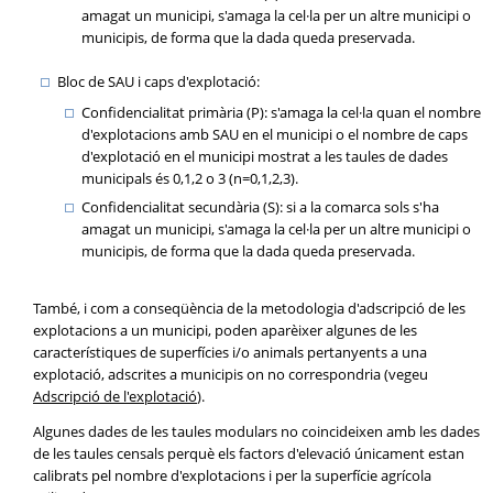
amagat un municipi, s'amaga la cel·la per un altre municipi o
municipis, de forma que la dada queda preservada.
Bloc de SAU i caps d'explotació:
Confidencialitat primària (P): s'amaga la cel·la quan el nombre
d'explotacions amb SAU en el municipi o el nombre de caps
d'explotació en el municipi mostrat a les taules de dades
municipals és 0,1,2 o 3 (n=0,1,2,3).
Confidencialitat secundària (S): si a la comarca sols s'ha
amagat un municipi, s'amaga la cel·la per un altre municipi o
municipis, de forma que la dada queda preservada.
També, i com a conseqüència de la metodologia d'adscripció de les
explotacions a un municipi, poden aparèixer algunes de les
característiques de superfícies i/o animals pertanyents a una
explotació, adscrites a municipis on no correspondria (vegeu
Adscripció de l'explotació
).
Algunes dades de les taules modulars no coincideixen amb les dades
de les taules censals perquè els factors d'elevació únicament estan
calibrats pel nombre d'explotacions i per la superfície agrícola