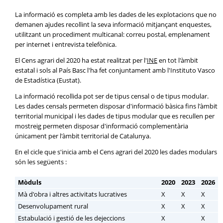
La informació es completa amb les dades de les explotacions que no
demanen ajudes recollint la seva informació mitjançant enquestes,
utilitzant un procediment multicanal: correu postal, emplenament
per internet i entrevista telefònica.
El Cens agrari del 2020 ha estat realitzat per l'
INE
en tot l'àmbit
estatal i sols al País Basc l'ha fet conjuntament amb l'Instituto Vasco
de Estadística (Eustat).
La informació recollida pot ser de tipus censal o de tipus modular.
Les dades censals permeten disposar d'informació bàsica fins l'àmbit
territorial municipal i les dades de tipus modular que es recullen per
mostreig permeten disposar d'informació complementària
únicament per l'àmbit territorial de Catalunya.
En el cicle que s'inicia amb el Cens agrari del 2020 les dades modulars
són les següents :
Mòduls
2020
2023
2026
Mà d'obra i altres activitats lucratives
X
X
X
Desenvolupament rural
X
X
X
Estabulació i gestió de les dejeccions
X
X