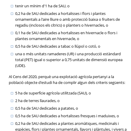
tenir un mínim d'1 ha de SAU, o
0,2 ha de SAU dedicades a hortalisses i flors i plantes
ornamentals a l'aire lliure o amb protecció baixa o fruiters de
regadiu (inclosos els cítrics) o planters o hivernacles, o
0,1 ha de SAU dedicades a hortalisses en hivernacle o flors i
plantes ornamentals en hivernacle, o
0,5 ha de SAU dedicades a tabac o llúpol o cotó, o
una o més unitats ramaderes (UR) i una producció estàndard
total (PET) igual o superior a 0,75 unitats de dimensió europea
(UDE).
Al Cens del 2020, perquè una explotació agrícola pertanyi a la
població objecte d'estudi ha de complir algun dels criteris següents:
5 ha de superfície agrícola utilitzada (SAU), o
2 ha de terres llaurades, o
0,5 ha de SAU dedicades a patates, o
0,5 ha de SAU dedicades a hortalisses fresques i maduixes, o
0,2 ha de SAU dedicades a plantes aromàtiques, medicinals i
espècies, flors i plantes ornamentals, llavors i plàntules, i vivers a