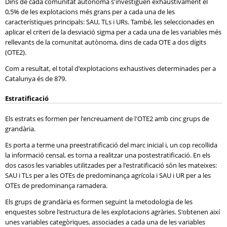
Dins de cada comunitat autònoma s'investiguen exhaustivament el
0,5% de les explotacions més grans per a cada una de les
característiques principals: SAU, TLs i URs. També, les seleccionades en
aplicar el criteri de la desviació sigma per a cada una de les variables més
rellevants de la comunitat autònoma, dins de cada OTE a dos dígits
(OTE2).
Com a resultat, el total d'explotacions exhaustives determinades per a
Catalunya és de 879.
Estratificació
Els estrats es formen per l'encreuament de l'OTE2 amb cinc grups de
grandària.
Es porta a terme una preestratificació del marc inicial i, un cop recollida
la informació censal, es torna a realitzar una postestratificació. En els
dos casos les variables utilitzades per a l'estratificació són les mateixes:
SAU i TLs per a les OTEs de predominança agrícola i SAU i UR per a les
OTEs de predominança ramadera.
Els grups de grandària es formen seguint la metodologia de les
enquestes sobre l'estructura de les explotacions agràries. S'obtenen així
unes variables categòriques, associades a cada una de les variables