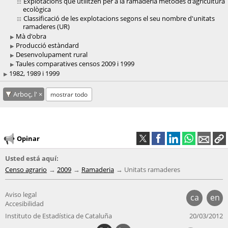
Explotacions que utilitzen per a la ramaderia mètodes d'agricultura
ecològica
Classificació de les explotacions segons el seu nombre d'unitats
ramaderes (UR)
Mà d'obra
Producció estàndard
Desenvolupament rural
Taules comparatives censos 2009 i 1999
1982, 1989 i 1999
Arboç, l'
mostrar todo
Opinar
Usted está aquí:
Censo agrario
2009
Ramaderia
Unitats ramaderes
Aviso legal
ca
en
Accesibilidad
Instituto de Estadística de Cataluña
20/03/2012