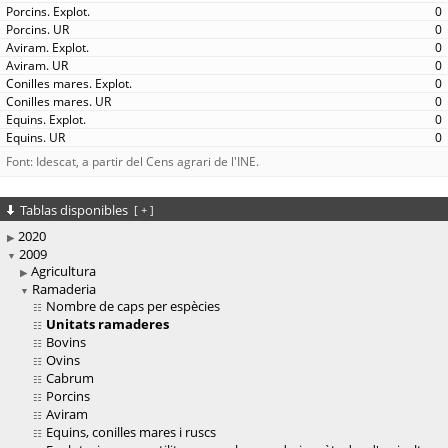
0
0
0
0
0
0
0
0
Font: Idescat, a partir del Cens agrari de l'INE.
Tablas disponibles
[
+
]
2020
2009
Agricultura
Ramaderia
Nombre de caps per espècies
Unitats ramaderes
Bovins
Ovins
Cabrum
Porcins
Aviram
Equins, conilles mares i ruscs