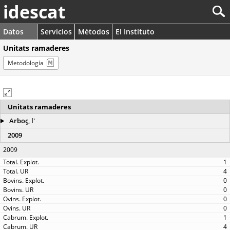
idescat
Datos
Servicios
Métodos
El Instituto
Unitats ramaderes
Metodología
Unitats ramaderes
Arboç, l'
2009
2009
1
4
0
0
0
0
1
4