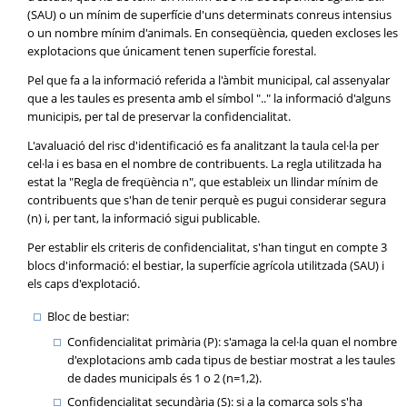
(SAU) o un mínim de superfície d'uns determinats conreus intensius
o un nombre mínim d'animals. En conseqüència, queden excloses les
explotacions que únicament tenen superfície forestal.
Pel que fa a la informació referida a l'àmbit municipal, cal assenyalar
que a les taules es presenta amb el símbol ".." la informació d'alguns
municipis, per tal de preservar la confidencialitat.
L'avaluació del risc d'identificació es fa analitzant la taula cel·la per
cel·la i es basa en el nombre de contribuents. La regla utilitzada ha
estat la "Regla de freqüència n", que estableix un llindar mínim de
contribuents que s'han de tenir perquè es pugui considerar segura
(n) i, per tant, la informació sigui publicable.
Per establir els criteris de confidencialitat, s'han tingut en compte 3
blocs d'informació: el bestiar, la superfície agrícola utilitzada (SAU) i
els caps d'explotació.
Bloc de bestiar:
Confidencialitat primària (P): s'amaga la cel·la quan el nombre
d'explotacions amb cada tipus de bestiar mostrat a les taules
de dades municipals és 1 o 2 (n=1,2).
Confidencialitat secundària (S): si a la comarca sols s'ha