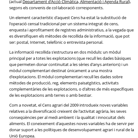
(actual
Departament d'Acció Climàtica, Alimentació i Agenda Rural
),
segons els convenis de col·laboració corresponents.
Un element característic d'aquest Cens ha estat la substitució de
l'operació censal tradicional per un sistema integrat de cens,
enquesta i aprofitament de registres administratius, a la vegada que
es diversifiquen els mètodes de recollida de la informació, que pot
ser: postal, Internet, telefònic o entrevista personal.
La informació recollida s'estructura en dos mòduls: un mòdul
principal per a totes les explotacions (que recull les dades bàsiques
que permeten donar continuïtat a les sèries d'anys anteriors) i un
mòdul complementari destinat únicament a una mostra
d'explotacions. El mòdul complementari recull les dades sobre
mètodes de producció, reg, elements paisatgístics, activitats
complementàries de les explotacions, o d'altres de més específiques
de les explotacions amb terres o amb bestiar.
Com a novetat, el Cens agrari del 2009 introdueix noves variables
relatives a la diversificació creixent de l'activitat agrària, les seves
conseqüències per al medi ambient i la qualitat i innocuïtat dels
aliments. El coneixement d'aquestes noves variables ha de servir per
donar suport a les polítiques de desenvolupament agrari i rural de la
Unió Europea.