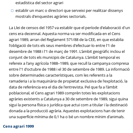
estadística del sector agrari
establir un marc o directori que serveixi per realitzar dissenys
mostrals d'enquestes agràries sectorials.
La Llei de censos del 1957 va establir que el període d'elaboració d'un
cens era decennal. Aquesta norma va ser modificada en el Cens
agrari 1989, arran del Reglament 571/88 de la CEE, en que establia
l'obligació de tots els seus membres d'efectuar-lo entre l'1 de
desembre de 1988 i l'1 de març de 1991. L'àmbit geogràfic inclou el
conjunt de tots els municipis de Catalunya. L'àmbit temporal es
refereix a l'any agrícola 1988–1989, que recull la campanya compresa
entre l'1 d'octubre de 1988 i el 30 de setembre de 1989. La informació
sobre determinades característiques, com les referents a la
ramaderia i a la maquinària de propietat exclusiva de l'explotació, la
data de referència era el dia de l'entrevista. Pel que fa a l'àmbit
poblacional, el Cens agrari 1989 comprèn totes les explotacions
agràries existents a Catalunya a 30 de setembre de 1989, sigui quina
sigui la persona física o jurídica que actuï com a titular i la destinació
donada a la producció agrària. Aquestes explotacions han de tenir
una superfície mínima de 0,1 ha o bé un nombre mínim d'animals.
Cens agrari 1999