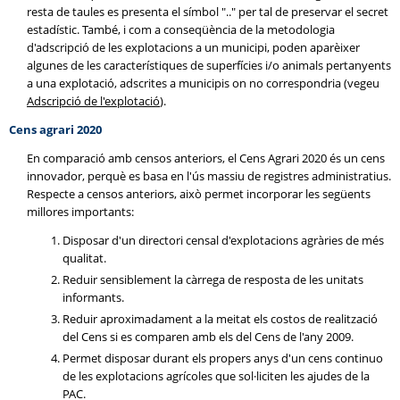
resta de taules es presenta el símbol ".." per tal de preservar el secret
estadístic. També, i com a conseqüència de la metodologia
d'adscripció de les explotacions a un municipi, poden aparèixer
algunes de les característiques de superfícies i/o animals pertanyents
a una explotació, adscrites a municipis on no correspondria (vegeu
Adscripció de l'explotació
).
Cens agrari 2020
En comparació amb censos anteriors, el Cens Agrari 2020 és un cens
innovador, perquè es basa en l'ús massiu de registres administratius.
Respecte a censos anteriors, això permet incorporar les següents
millores importants:
Disposar d'un directori censal d'explotacions agràries de més
qualitat.
Reduir sensiblement la càrrega de resposta de les unitats
informants.
Reduir aproximadament a la meitat els costos de realització
del Cens si es comparen amb els del Cens de l'any 2009.
Permet disposar durant els propers anys d'un cens continuo
de les explotacions agrícoles que sol·liciten les ajudes de la
PAC.