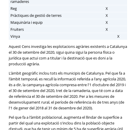
ramaderes
Reg
X
Pràctiques de gestió de terres
X
Maquinària i equip
X
Fruiters
X
Vinya
X
Aquest Cens investiga les explotacions agràries existents a Catalunya
el 30 de setembre del 2020, sigui quina sigui la persona física o
jurídica que actuï com a titular i la destinació que es doni a la
producció agrària.
L'àmbit geogràfic inclou tots els municipis de Catalunya. Pel que fa a
l'àmbit temporal, es recull la informació referida a l'any agrícola 2020,
és a dir, la campanya agrícola compresa entre l'1 d'octubre del 2019 i
el 30 de setembre del 2020, tret de la ramaderia, que té com a data
de referència el 30 de setembre del 2020. Per a les mesures de
desenvolupament rural, el període de referència és de tres anys (de
l'1 de gener del 2018 al 31 de desembre del 2020).
Pel que fa a l'àmbit poblacional, augmenta el llindar de superfície a
partir del qual una explotació s'inclou dins la població objecte
d'estudi, que ha de tenir un mínim de 5 ha de superfície agrària útil