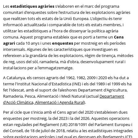
Les
estadístiques agràries
s'elaboren en el marc del programa
comunitari d'enquestes sobre l'estructura de les explotacions agràries
que realitzen tots els estats de la Unió Europea. L'objectiu és tenir
informació actualitzada i comparable de tots els estats membres, i
utilitzar les estadístiques a l'hora de dissenyar la política agrària
comuna. Aquest programa estableix que es porti a terme un
Cens
agrari
cada 10 anys i unes
enquestes
per mostreig en els períodes
intercensals. Algunes de les característiques que investiguen es
refereixen a la grandària de les explotacions, règim de tinença, mètodes
de reg, usos del sòl, ramaderia, mà d'obra, desenvolupament rural i
instal·lacions per a l'emmagatzematge.
A Catalunya, els censos agraris del 1962, 1982, 2009 i 2020 els ha dut a
terme l'Institut Nacional d'Estadística (INE) i els del 1989 i el 1999 els ha
fet l'Idescat, amb el suport de l'aleshores Departament d'Agricultura,
Ramaderia, Pesca, Alimentació i Medi Natural (actual
Departament
d'Acció Climàtica, Alimentació i Agenda Rural
).
Per al cicle que s'inicia amb el Cens agrari del 2020 s'estableixen dues
enquestes per mostreig, la del 2023 i la del 2026. Aquestes operacions
estan regulades pel Reglament (UE) 2018/1091 del Parlament Europeu i
del Consell, de 18 de juliol de 2018, relatiu a les estadístiques integrades
sobre explotacions agrícoles i pel qual es deroguen els Reglaments (CE)