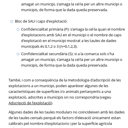
amagat un municipi, s'amaga la cel·la per un altre municipi o
municipis, de forma que la dada queda preservada.
Bloc de SAU i caps d'explotació:
Confidencialitat primària (P): s'amaga la cel·la quan el nombre
d'explotacions amb SAU en el municipi o el nombre de caps
d'explotació en el municipi mostrat a les taules de dades
municipals és 0,1,2 o 3 (n=0,1,2,3).
Confidencialitat secundària (S): si a la comarca sols s'ha
amagat un municipi, s'amaga la cel·la per un altre municipi o
municipis, de forma que la dada queda preservada.
També, i com a conseqüència de la metodologia d'adscripció de les
explotacions a un municipi, poden aparèixer algunes de les
característiques de superfícies i/o animals pertanyents a una
explotació, adscrites a municipis on no correspondria (vegeu
Adscripció de l'explotació
).
Algunes dades de les taules modulars no coincideixen amb les dades
de les taules censals perquè els factors d'elevació únicament estan
calibrats pel nombre d'explotacions i per la superfície agrícola