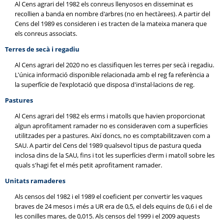
Al Cens agrari del 1982 els conreus llenyosos en disseminat es
recollien a banda en nombre d'arbres (no en hectàrees). A partir del
Cens del 1989 es consideren i es tracten de la mateixa manera que
els conreus associats.
Terres de secà i regadiu
Al Cens agrari del 2020 no es classifiquen les terres per secà i regadiu.
L'única informació disponible relacionada amb el reg fa referència a
la superfície de l'explotació que disposa d'instal·lacions de reg.
Pastures
Al Cens agrari del 1982 els erms i matolls que havien proporcionat
algun aprofitament ramader no es consideraven com a superfícies
utilitzades per a pastures. Així doncs, no es comptabilitzaven com a
SAU. A partir del Cens del 1989 qualsevol tipus de pastura queda
inclosa dins de la SAU, fins i tot les superfícies d'erm i matoll sobre les
quals s'hagi fet el més petit aprofitament ramader.
Unitats ramaderes
Als censos del 1982 i el 1989 el coeficient per convertir les vaques
braves de 24 mesos i més a UR era de 0,5, el dels equins de 0,6 i el de
les conilles mares, de 0,015. Als censos del 1999 i el 2009 aquests