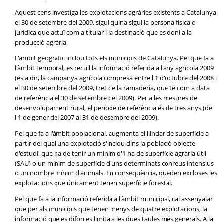
Aquest cens investiga les explotacions agràries existents a Catalunya
el 30 de setembre del 2009, sigui quina sigui la persona física o
jurídica que actuï com a titular i la destinació que es doni a la
producció agrària.
L'àmbit geogràfic inclou tots els municipis de Catalunya. Pel que fa a
l'àmbit temporal, es recull la informació referida a l'any agrícola 2009
(és a dir, la campanya agrícola compresa entre l'1 d'octubre del 2008 i
el 30 de setembre del 2009, tret de la ramaderia, que té com a data
de referència el 30 de setembre del 2009). Per a les mesures de
desenvolupament rural, el període de referència és de tres anys (de
l'1 de gener del 2007 al 31 de desembre del 2009).
Pel que fa a l'àmbit poblacional, augmenta el llindar de superfície a
partir del qual una explotació s'inclou dins la població objecte
d'estudi, que ha de tenir un mínim d'1 ha de superfície agrària útil
(SAU) o un mínim de superfície d'uns determinats conreus intensius
o un nombre mínim d'animals. En conseqüència, queden excloses les
explotacions que únicament tenen superfície forestal.
Pel que fa a la informació referida a l'àmbit municipal, cal assenyalar
que per als municipis que tenen menys de quatre explotacions, la
informació que es difon es limita a les dues taules més generals. A la