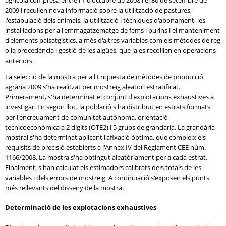
agrícola compresa entre l'1 d'octubre de 2008 i el 30 de setembre de
2009 i recullen nova informació sobre la utilització de pastures,
l'estabulació dels animals, la utilització i tècniques d'abonament, les
instal·lacions per a l'emmagatzematge de fems i purins i el manteniment
d'elements paisatgístics, a més d'altres variables com els mètodes de reg
o la procedència i gestió de les aigües, que ja es recollien en operacions
anteriors.
La selecció de la mostra per a l'Enquesta de mètodes de producció
agrària 2009 s'ha realitzat per mostreig aleatori estratificat.
Primerament, s'ha determinat el conjunt d'explotacions exhaustives a
investigar. En segon lloc, la població s'ha distribuït en estrats formats
per l'encreuament de comunitat autònoma, orientació
tecnicoeconòmica a 2 dígits (OTE2) i 5 grups de grandària. La grandària
mostral s'ha determinat aplicant l'afixació òptima, que compleix els
requisits de precisió establerts a l'Annex IV del Reglament CEE núm.
1166/2008. La mostra s'ha obtingut aleatòriament per a cada estrat.
Finalment, s'han calculat els estimadors calibrats dels totals de les
variables i dels errors de mostreig. A continuació s'exposen els punts
més rellevants del disseny de la mostra.
Determinació de les explotacions exhaustives