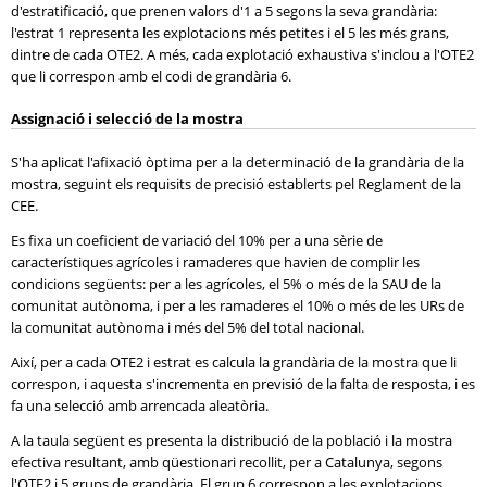
d'estratificació, que prenen valors d'1 a 5 segons la seva grandària:
l'estrat 1 representa les explotacions més petites i el 5 les més grans,
dintre de cada OTE2. A més, cada explotació exhaustiva s'inclou a l'OTE2
que li correspon amb el codi de grandària 6.
Assignació i selecció de la mostra
S'ha aplicat l'afixació òptima per a la determinació de la grandària de la
mostra, seguint els requisits de precisió establerts pel Reglament de la
CEE.
Es fixa un coeficient de variació del 10% per a una sèrie de
característiques agrícoles i ramaderes que havien de complir les
condicions següents: per a les agrícoles, el 5% o més de la SAU de la
comunitat autònoma, i per a les ramaderes el 10% o més de les URs de
la comunitat autònoma i més del 5% del total nacional.
Així, per a cada OTE2 i estrat es calcula la grandària de la mostra que li
correspon, i aquesta s'incrementa en previsió de la falta de resposta, i es
fa una selecció amb arrencada aleatòria.
A la taula següent es presenta la distribució de la població i la mostra
efectiva resultant, amb qüestionari recollit, per a Catalunya, segons
l'OTE2 i 5 grups de grandària. El grup 6 correspon a les explotacions