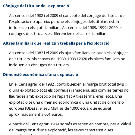
Cònjuge del titular de l'explotació
Als censos del 1982 i el 2009 el concepte del cònjuge del titular de
l'explotació no apareix, perquè els cònjuges dels titulars estan
inclosos en els ajuts familiars. Als censos del 1989, 1999 i 2020 els
cònjuges dels titulars es diferencien dels altres familiars.
Altres familiars que realitzin treballs per a l'explotació
Als censos del 1982 i el 2009 els ajuts familiars inclouen els cònjuges
dels titulars. Als censos del 1989, 1999 i 2020 els altres familiars no
inclouen els cònjuges dels titulars.
Dimensió econòmica d'una explotació
En el Cens agrari del 1982 , contribueixen al marge brut total (MBT)
d'una explotació tots els conreus i ramaderia, així com les terres no
llaurades amb excepció de l'apartat Altres (erms, eres, etc.). Una
explotació té una dimensió econòmica d'una unitat de dimensió
europea (UDE) si el seu MBT és de 1.000 ecus, que equival
aproximadament a 601 euros.
A partir del Cens agrari 1989 només es tenen en compte, per al càlcul
del marge brut d'una explotació, les seves característiques