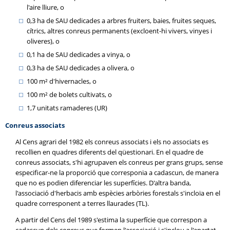
l'aire lliure, o
0,3 ha de SAU dedicades a arbres fruiters, baies, fruites seques,
cítrics, altres conreus permanents (excloent-hi vivers, vinyes i
oliveres), o
0,1 ha de SAU dedicades a vinya, o
0,3 ha de SAU dedicades a olivera, o
100 m² d'hivernacles, o
100 m² de bolets cultivats, o
1,7 unitats ramaderes (UR)
Conreus associats
Al Cens agrari del 1982 els conreus associats i els no associats es
recollien en quadres diferents del qüestionari. En el quadre de
conreus associats, s'hi agrupaven els conreus per grans grups, sense
especificar-ne la proporció que corresponia a cadascun, de manera
que no es podien diferenciar les superfícies. D'altra banda,
l'associació d'herbacis amb espècies arbòries forestals s'incloïa en el
quadre corresponent a terres llaurades (TL).
A partir del Cens del 1989 s'estima la superfície que correspon a