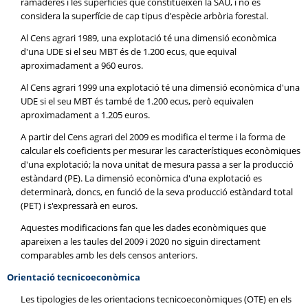
ramaderes i les superfícies que constitueixen la SAU, i no es
considera la superfície de cap tipus d'espècie arbòria forestal.
Al Cens agrari 1989, una explotació té una dimensió econòmica
d'una UDE si el seu MBT és de 1.200 ecus, que equival
aproximadament a 960 euros.
Al Cens agrari 1999 una explotació té una dimensió econòmica d'una
UDE si el seu MBT és també de 1.200 ecus, però equivalen
aproximadament a 1.205 euros.
A partir del Cens agrari del 2009 es modifica el terme i la forma de
calcular els coeficients per mesurar les característiques econòmiques
d'una explotació; la nova unitat de mesura passa a ser la producció
estàndard (PE). La dimensió econòmica d'una explotació es
determinarà, doncs, en funció de la seva producció estàndard total
(PET) i s'expressarà en euros.
Aquestes modificacions fan que les dades econòmiques que
apareixen a les taules del 2009 i 2020 no siguin directament
comparables amb les dels censos anteriors.
Orientació tecnicoeconòmica
Les tipologies de les orientacions tecnicoeconòmiques (OTE) en els