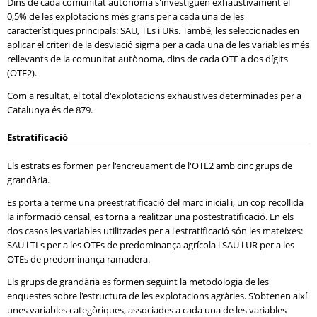
Dins de cada comunitat autònoma s'investiguen exhaustivament el
0,5% de les explotacions més grans per a cada una de les
característiques principals: SAU, TLs i URs. També, les seleccionades en
aplicar el criteri de la desviació sigma per a cada una de les variables més
rellevants de la comunitat autònoma, dins de cada OTE a dos dígits
(OTE2).
Com a resultat, el total d'explotacions exhaustives determinades per a
Catalunya és de 879.
Estratificació
Els estrats es formen per l'encreuament de l'OTE2 amb cinc grups de
grandària.
Es porta a terme una preestratificació del marc inicial i, un cop recollida
la informació censal, es torna a realitzar una postestratificació. En els
dos casos les variables utilitzades per a l'estratificació són les mateixes:
SAU i TLs per a les OTEs de predominança agrícola i SAU i UR per a les
OTEs de predominança ramadera.
Els grups de grandària es formen seguint la metodologia de les
enquestes sobre l'estructura de les explotacions agràries. S'obtenen així
unes variables categòriques, associades a cada una de les variables