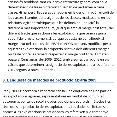
censos és semblant, tant en la seva estructura general com en la
determinació de les explotacions que han de pertànyer a cada
classe. Hi ha, però, lleugeres variacions en la denominació i el codi de
les classes, i també, per a algunes de les classes, matisacions en les
relacions logicoaritmètiques que les defineixen. Tot i així, la
diferència més important surt, igual que amb el marge brut total, del
diferent tracte que es dona a les explotacions que tenen alguna
superfície forestal comercial, perquè aquesta no contribueix al
marge brut dels censos del 1989 i el 1999 i, per tant, modifica, per a
aquestes explotacions, la proporció relativa dels diferents marges
bruts de conreus i ramats respecte del marge brut total. El mateix
passa al Cens agrari del 2009 i 2020, amb algunes variacions en els
càlculs que determinen l'assignació de les explotacions a les diferents
OTE, segons la nova unitat de PET.
3. L'Enquesta de mètodes de producció agrària 2009
L'any 2009 s'incorpora a l'operació censal una enquesta en una part de
les explotacions agràries, representatives en l'àmbit de comunitat
autònoma, per tal de recollir dades addicionals sobre els mètodes i les
tècniques de producció de les explotacions. Les dades sol·licitades,
només a les explotacions seleccionades, es refereixen a la campanya