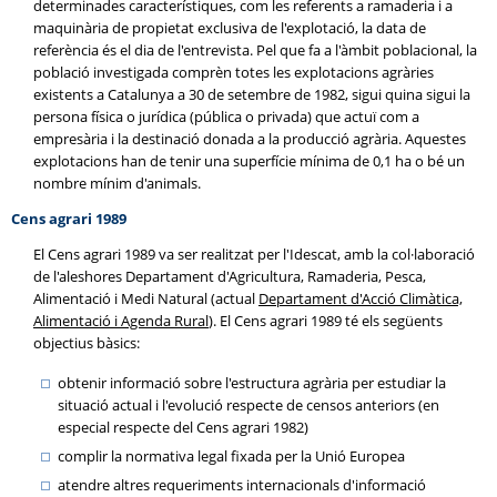
determinades característiques, com les referents a ramaderia i a
maquinària de propietat exclusiva de l'explotació, la data de
referència és el dia de l'entrevista. Pel que fa a l'àmbit poblacional, la
població investigada comprèn totes les explotacions agràries
existents a Catalunya a 30 de setembre de 1982, sigui quina sigui la
persona física o jurídica (pública o privada) que actuï com a
empresària i la destinació donada a la producció agrària. Aquestes
explotacions han de tenir una superfície mínima de 0,1 ha o bé un
nombre mínim d'animals.
Cens agrari 1989
El Cens agrari 1989 va ser realitzat per l'Idescat, amb la col·laboració
de l'aleshores Departament d'Agricultura, Ramaderia, Pesca,
Alimentació i Medi Natural (actual
Departament d'Acció Climàtica,
Alimentació i Agenda Rural
). El Cens agrari 1989 té els següents
objectius bàsics:
obtenir informació sobre l'estructura agrària per estudiar la
situació actual i l'evolució respecte de censos anteriors (en
especial respecte del Cens agrari 1982)
complir la normativa legal fixada per la Unió Europea
atendre altres requeriments internacionals d'informació