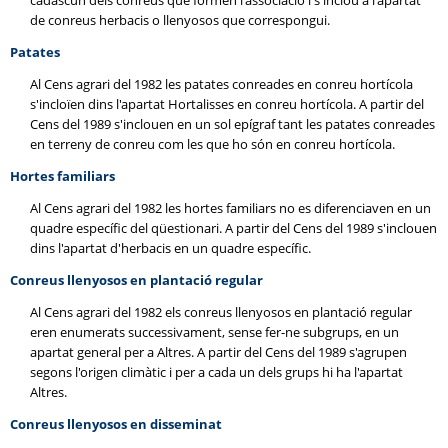
cadascun dels conreus que formen l'associació i s'inclou a l'apartat
de conreus herbacis o llenyosos que correspongui.
Patates
Al Cens agrari del 1982 les patates conreades en conreu hortícola
s'incloïen dins l'apartat Hortalisses en conreu hortícola. A partir del
Cens del 1989 s'inclouen en un sol epígraf tant les patates conreades
en terreny de conreu com les que ho són en conreu hortícola.
Hortes familiars
Al Cens agrari del 1982 les hortes familiars no es diferenciaven en un
quadre específic del qüestionari. A partir del Cens del 1989 s'inclouen
dins l'apartat d'herbacis en un quadre específic.
Conreus llenyosos en plantació regular
Al Cens agrari del 1982 els conreus llenyosos en plantació regular
eren enumerats successivament, sense fer-ne subgrups, en un
apartat general per a Altres. A partir del Cens del 1989 s'agrupen
segons l'origen climàtic i per a cada un dels grups hi ha l'apartat
Altres.
Conreus llenyosos en disseminat