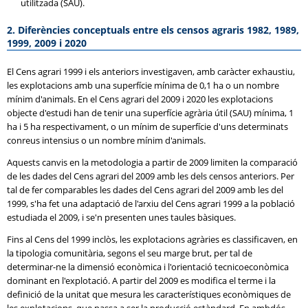
utilitzada (SAU).
2. Diferències conceptuals entre els censos agraris 1982, 1989,
1999, 2009 i 2020
El Cens agrari 1999 i els anteriors investigaven, amb caràcter exhaustiu,
les explotacions amb una superfície mínima de 0,1 ha o un nombre
mínim d'animals. En el Cens agrari del 2009 i 2020 les explotacions
objecte d'estudi han de tenir una superfície agrària útil (SAU) mínima, 1
ha i 5 ha respectivament, o un mínim de superfície d'uns determinats
conreus intensius o un nombre mínim d'animals.
Aquests canvis en la metodologia a partir de 2009 limiten la comparació
de les dades del Cens agrari del 2009 amb les dels censos anteriors. Per
tal de fer comparables les dades del Cens agrari del 2009 amb les del
1999, s'ha fet una adaptació de l'arxiu del Cens agrari 1999 a la població
estudiada el 2009, i se'n presenten unes taules bàsiques.
Fins al Cens del 1999 inclòs, les explotacions agràries es classificaven, en
la tipologia comunitària, segons el seu marge brut, per tal de
determinar-ne la dimensió econòmica i l'orientació tecnicoeconòmica
dominant en l'explotació. A partir del 2009 es modifica el terme i la
definició de la unitat que mesura les característiques econòmiques de