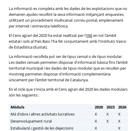
La informació es completa amb les dades de les explotacions que no
demanen ajudes recollint la seva informació mitjançant enquestes,
utilitzant un procediment multicanal: correu postal, emplenament
per internet i entrevista telefònica.
El Cens agrari del 2020 ha estat realitzat per l'
INE
en tot l'àmbit
estatal i sols al País Basc l'ha fet conjuntament amb l'Instituto Vasco
de Estadística (Eustat).
La informació recollida pot ser de tipus censal o de tipus modular.
Les dades censals permeten disposar d'informació bàsica fins l'àmbit
territorial municipal i les dades de tipus modular que es recullen per
mostreig permeten disposar d'informació complementària
únicament per l'àmbit territorial de Catalunya.
En el cicle que s'inicia amb el Cens agrari del 2020 les dades modulars
són les següents :
Mòduls
2020
2023
2026
Mà d'obra i altres activitats lucratives
X
X
X
Desenvolupament rural
X
X
X
Estabulació i gestió de les dejeccions
X
X