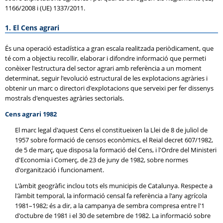
1166/2008 i (UE) 1337/2011.
1. El Cens agrari
És una operació estadística a gran escala realitzada periòdicament, que
té com a objectiu recollir, elaborar i difondre informació que permeti
conèixer l'estructura del sector agrari amb referència a un moment
determinat, seguir l'evolució estructural de les explotacions agràries i
obtenir un marc o directori d'explotacions que serveixi per fer dissenys
mostrals d'enquestes agràries sectorials.
Cens agrari 1982
El marc legal d'aquest Cens el constitueixen la Llei de 8 de juliol de
1957 sobre formació de censos econòmics, el Reial decret 607/1982,
de 5 de març, que disposa la formació del Cens, i l'Ordre del Ministeri
d'Economia i Comerç, de 23 de juny de 1982, sobre normes
d'organització i funcionament.
L'àmbit geogràfic inclou tots els municipis de Catalunya. Respecte a
l'àmbit temporal, la informació censal fa referència a l'any agrícola
1981–1982; és a dir, a la campanya de sembra compresa entre l'1
d'octubre de 1981 i el 30 de setembre de 1982. La informació sobre