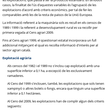
les explotacions, que passa a ser la producció estàndard. En ambdós
casos, la finalitat de l'ús d'aquestes variables és l'agrupació de les
explotacions d'acord amb criteris econòmics, per tal de fer-les
comparables amb les de la resta de països de la Unió Europea.
La informació referent a la maquinària sols es recull en els censos de
1989 i 1999 i la referent a desenvolupament rural es va recollir per
primera vegada al Cens agrari 2009.
Fins al Cens agrari 1999, el qüestionari estatal incorporava un full
addicional mitjançant el qual es recollia informació d'interès per al
sector agrari català.
Explotació agrària
Als censos del 1982 i el 1989 no s'inclou cap explotació amb una
superfície inferior a 0,1 ha, a excepció de les exclusivament
ramaderes.
Al Cens del 1999 s'inclouen, també, les explotacions que sols tenen
xampinyó o altres bolets o fongs, encara que tinguin una superfície
inferior a 0,1 hectàrees.
Al Cens del 2009, les explotacions han de complir algun dels criteris
següents: