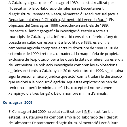
A Catalunya, igual que el Cens agrari 1989, ha estat realitzat per
l'Idescat amb la col·laboració de l'aleshores Departament
d'Agricultura, Ramaderia, Pesca, Alimentació i Medi Natural (actual
Departament d'Acció Climàtica, Alimentació i Agenda Rural
). Els
objectius del Cens agrari 1999 coincideixen amb els de 1989.
Respecte a l'àmbit geogràfic la investigació s'estén a tots els
municipis de Catalunya. La informació censal es refereix a l'any de
posada en cultiu corresponent a la collita de 1999, és a dir, la
campanya agrícola compresa entre l'1 d'octubre de 1998 i el 30 de
setembre de 1999, tret de la ramaderia i la maquinària de propietat
exclusiva de l'explotació, per a les quals la data de referència és el dia
de l'entrevista. La població investigada comprèn les explotacions
agràries existents a Catalunya el 30 de setembre de 1999, sigui quina
sigui la persona física o jurídica que actuï com a titular i la destinació
que es doni a la producció agrària. Aquestes explotacions han de
tenir una superfície mínima de 0,1 ha (excepte si només tenen
xampinyó o altres fongs) o bé un nombre mínim d'animals.
Cens agrari 2009
El Cens agrari del 2009 ha estat realitzat per l'
INE
en tot l'àmbit
estatal, i a Catalunya ha comptat amb la col·laboració de l'Idescat i
de l'aleshores Departament d'Agricultura, Alimentació i Acció Rural