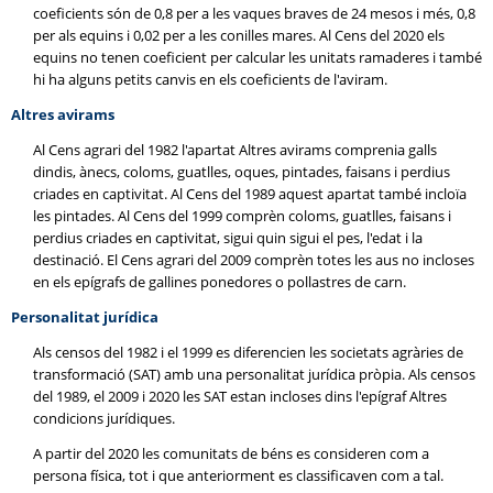
coeficients són de 0,8 per a les vaques braves de 24 mesos i més, 0,8
per als equins i 0,02 per a les conilles mares. Al Cens del 2020 els
equins no tenen coeficient per calcular les unitats ramaderes i també
hi ha alguns petits canvis en els coeficients de l'aviram.
Altres avirams
Al Cens agrari del 1982 l'apartat Altres avirams comprenia galls
dindis, ànecs, coloms, guatlles, oques, pintades, faisans i perdius
criades en captivitat. Al Cens del 1989 aquest apartat també incloïa
les pintades. Al Cens del 1999 comprèn coloms, guatlles, faisans i
perdius criades en captivitat, sigui quin sigui el pes, l'edat i la
destinació. El Cens agrari del 2009 comprèn totes les aus no incloses
en els epígrafs de gallines ponedores o pollastres de carn.
Personalitat jurídica
Als censos del 1982 i el 1999 es diferencien les societats agràries de
transformació (SAT) amb una personalitat jurídica pròpia. Als censos
del 1989, el 2009 i 2020 les SAT estan incloses dins l'epígraf Altres
condicions jurídiques.
A partir del 2020 les comunitats de béns es consideren com a
persona física, tot i que anteriorment es classificaven com a tal.