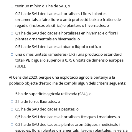
tenir un mínim d'1 ha de SAU, o
0,2 ha de SAU dedicades a hortalisses i flors i plantes
ornamentals a l'aire lliure o amb protecció baixa o fruiters de
regadiu (inclosos els cítrics) o planters o hivernacles, o
0,1 ha de SAU dedicades a hortalisses en hivernacle o flors i
plantes ornamentals en hivernacle, o
0,5 ha de SAU dedicades a tabac o llúpol o cotó, o
una o més unitats ramaderes (UR) i una producció estàndard
total (PET) igual o superior a 0,75 unitats de dimensió europea
(UDE).
Al Cens del 2020, perquè una explotació agrícola pertanyi a la
població objecte d'estudi ha de complir algun dels criteris següents:
5 ha de superfície agrícola utilitzada (SAU), o
2 ha de terres llaurades, o
0,5 ha de SAU dedicades a patates, o
0,5 ha de SAU dedicades a hortalisses fresques i maduixes, o
0,2 ha de SAU dedicades a plantes aromàtiques, medicinals i
espècies, flors i plantes ornamentals, llavors i plàntules, i vivers a