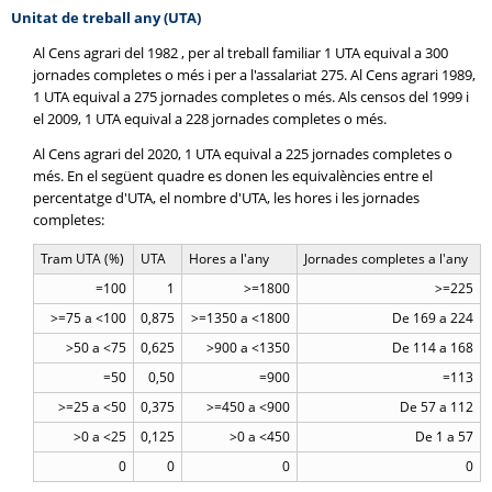
Unitat de treball any (UTA)
Al Cens agrari del 1982 , per al treball familiar 1 UTA equival a 300
jornades completes o més i per a l'assalariat 275. Al Cens agrari 1989,
1 UTA equival a 275 jornades completes o més. Als censos del 1999 i
el 2009, 1 UTA equival a 228 jornades completes o més.
Al Cens agrari del 2020, 1 UTA equival a 225 jornades completes o
més. En el següent quadre es donen les equivalències entre el
percentatge d'UTA, el nombre d'UTA, les hores i les jornades
completes:
Tram UTA (%)
UTA
Hores a l'any
Jornades completes a l'any
=100
1
>=1800
>=225
>=75 a <100
0,875
>=1350 a <1800
De 169 a 224
>50 a <75
0,625
>900 a <1350
De 114 a 168
=50
0,50
=900
=113
>=25 a <50
0,375
>=450 a <900
De 57 a 112
>0 a <25
0,125
>0 a <450
De 1 a 57
0
0
0
0