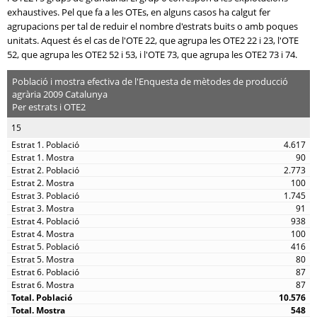
exhaustives. Pel que fa a les OTEs, en alguns casos ha calgut fer
agrupacions per tal de reduir el nombre d'estrats buits o amb poques
unitats. Aquest és el cas de l'OTE 22, que agrupa les OTE2 22 i 23, l'OTE
52, que agrupa les OTE2 52 i 53, i l'OTE 73, que agrupa les OTE2 73 i 74.
Població i mostra efectiva de l'Enquesta de mètodes de producció
agrària 2009 Catalunya
Per estrats i OTE2
15
4.617
90
2.773
100
1.745
91
938
100
416
80
87
87
10.576
548