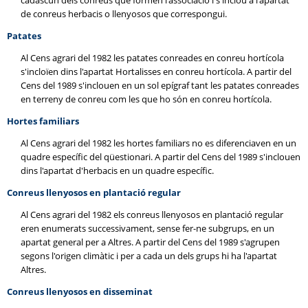
cadascun dels conreus que formen l'associació i s'inclou a l'apartat
de conreus herbacis o llenyosos que correspongui.
Patates
Al Cens agrari del 1982 les patates conreades en conreu hortícola
s'incloïen dins l'apartat Hortalisses en conreu hortícola. A partir del
Cens del 1989 s'inclouen en un sol epígraf tant les patates conreades
en terreny de conreu com les que ho són en conreu hortícola.
Hortes familiars
Al Cens agrari del 1982 les hortes familiars no es diferenciaven en un
quadre específic del qüestionari. A partir del Cens del 1989 s'inclouen
dins l'apartat d'herbacis en un quadre específic.
Conreus llenyosos en plantació regular
Al Cens agrari del 1982 els conreus llenyosos en plantació regular
eren enumerats successivament, sense fer-ne subgrups, en un
apartat general per a Altres. A partir del Cens del 1989 s'agrupen
segons l'origen climàtic i per a cada un dels grups hi ha l'apartat
Altres.
Conreus llenyosos en disseminat