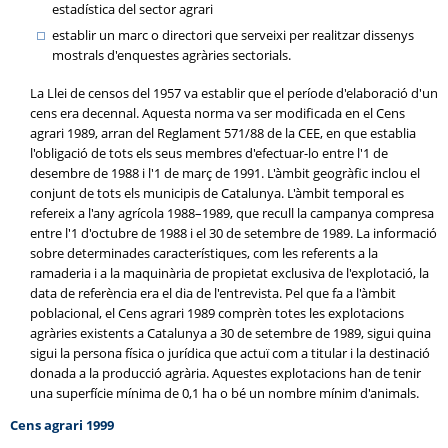
estadística del sector agrari
establir un marc o directori que serveixi per realitzar dissenys
mostrals d'enquestes agràries sectorials.
La Llei de censos del 1957 va establir que el període d'elaboració d'un
cens era decennal. Aquesta norma va ser modificada en el Cens
agrari 1989, arran del Reglament 571/88 de la CEE, en que establia
l'obligació de tots els seus membres d'efectuar-lo entre l'1 de
desembre de 1988 i l'1 de març de 1991. L'àmbit geogràfic inclou el
conjunt de tots els municipis de Catalunya. L'àmbit temporal es
refereix a l'any agrícola 1988–1989, que recull la campanya compresa
entre l'1 d'octubre de 1988 i el 30 de setembre de 1989. La informació
sobre determinades característiques, com les referents a la
ramaderia i a la maquinària de propietat exclusiva de l'explotació, la
data de referència era el dia de l'entrevista. Pel que fa a l'àmbit
poblacional, el Cens agrari 1989 comprèn totes les explotacions
agràries existents a Catalunya a 30 de setembre de 1989, sigui quina
sigui la persona física o jurídica que actuï com a titular i la destinació
donada a la producció agrària. Aquestes explotacions han de tenir
una superfície mínima de 0,1 ha o bé un nombre mínim d'animals.
Cens agrari 1999