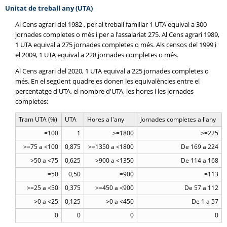
Unitat de treball any (UTA)
Al Cens agrari del 1982 , per al treball familiar 1 UTA equival a 300
jornades completes o més i per a l'assalariat 275. Al Cens agrari 1989,
1 UTA equival a 275 jornades completes o més. Als censos del 1999 i
el 2009, 1 UTA equival a 228 jornades completes o més.
Al Cens agrari del 2020, 1 UTA equival a 225 jornades completes o
més. En el següent quadre es donen les equivalències entre el
percentatge d'UTA, el nombre d'UTA, les hores i les jornades
completes:
Tram UTA (%)
UTA
Hores a l'any
Jornades completes a l'any
=100
1
>=1800
>=225
>=75 a <100
0,875
>=1350 a <1800
De 169 a 224
>50 a <75
0,625
>900 a <1350
De 114 a 168
=50
0,50
=900
=113
>=25 a <50
0,375
>=450 a <900
De 57 a 112
>0 a <25
0,125
>0 a <450
De 1 a 57
0
0
0
0