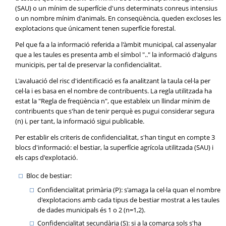
(SAU) o un mínim de superfície d'uns determinats conreus intensius
o un nombre mínim d'animals. En conseqüència, queden excloses les
explotacions que únicament tenen superfície forestal.
Pel que fa a la informació referida a l'àmbit municipal, cal assenyalar
que a les taules es presenta amb el símbol ".." la informació d'alguns
municipis, per tal de preservar la confidencialitat.
L'avaluació del risc d'identificació es fa analitzant la taula cel·la per
cel·la i es basa en el nombre de contribuents. La regla utilitzada ha
estat la "Regla de freqüència n", que estableix un llindar mínim de
contribuents que s'han de tenir perquè es pugui considerar segura
(n) i, per tant, la informació sigui publicable.
Per establir els criteris de confidencialitat, s'han tingut en compte 3
blocs d'informació: el bestiar, la superfície agrícola utilitzada (SAU) i
els caps d'explotació.
Bloc de bestiar:
Confidencialitat primària (P): s'amaga la cel·la quan el nombre
d'explotacions amb cada tipus de bestiar mostrat a les taules
de dades municipals és 1 o 2 (n=1,2).
Confidencialitat secundària (S): si a la comarca sols s'ha