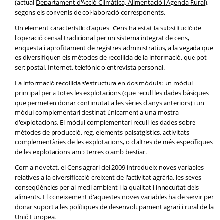
(actual
Departament d'Acció Climàtica, Alimentació i Agenda Rural
),
segons els convenis de col·laboració corresponents.
Un element característic d'aquest Cens ha estat la substitució de
l'operació censal tradicional per un sistema integrat de cens,
enquesta i aprofitament de registres administratius, a la vegada que
es diversifiquen els mètodes de recollida de la informació, que pot
ser: postal, Internet, telefònic o entrevista personal.
La informació recollida s'estructura en dos mòduls: un mòdul
principal per a totes les explotacions (que recull les dades bàsiques
que permeten donar continuïtat a les sèries d'anys anteriors) i un
mòdul complementari destinat únicament a una mostra
d'explotacions. El mòdul complementari recull les dades sobre
mètodes de producció, reg, elements paisatgístics, activitats
complementàries de les explotacions, o d'altres de més específiques
de les explotacions amb terres o amb bestiar.
Com a novetat, el Cens agrari del 2009 introdueix noves variables
relatives a la diversificació creixent de l'activitat agrària, les seves
conseqüències per al medi ambient i la qualitat i innocuïtat dels
aliments. El coneixement d'aquestes noves variables ha de servir per
donar suport a les polítiques de desenvolupament agrari i rural de la
Unió Europea.