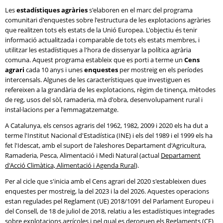
Les
estadístiques agràries
s'elaboren en el marc del programa
comunitari d'enquestes sobre l'estructura de les explotacions agràries
que realitzen tots els estats de la Unió Europea. L'objectiu és tenir
informació actualitzada i comparable de tots els estats membres, i
utilitzar les estadístiques a l'hora de dissenyar la política agrària
comuna. Aquest programa estableix que es porti a terme un
Cens
agrari
cada 10 anys i unes
enquestes
per mostreig en els períodes
intercensals. Algunes de les característiques que investiguen es
refereixen a la grandària de les explotacions, règim de tinença, mètodes
de reg, usos del sòl, ramaderia, mà d'obra, desenvolupament rural i
instal·lacions per a l'emmagatzematge.
A Catalunya, els censos agraris del 1962, 1982, 2009 i 2020 els ha dut a
terme l'Institut Nacional d'Estadística (INE) i els del 1989 i el 1999 els ha
fet l'Idescat, amb el suport de l'aleshores Departament d'Agricultura,
Ramaderia, Pesca, Alimentació i Medi Natural (actual
Departament
d'Acció Climàtica, Alimentació i Agenda Rural
).
Per al cicle que s'inicia amb el Cens agrari del 2020 s'estableixen dues
enquestes per mostreig, la del 2023 i la del 2026. Aquestes operacions
estan regulades pel Reglament (UE) 2018/1091 del Parlament Europeu i
del Consell, de 18 de juliol de 2018, relatiu a les estadístiques integrades
sobre explotacions agrícoles i pel qual es deroguen els Reglaments (CE)