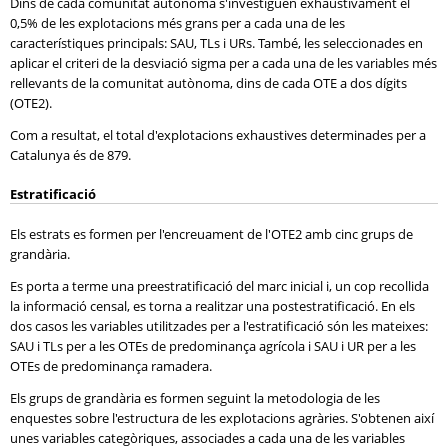
Dins de cada comunitat autònoma s'investiguen exhaustivament el
0,5% de les explotacions més grans per a cada una de les
característiques principals: SAU, TLs i URs. També, les seleccionades en
aplicar el criteri de la desviació sigma per a cada una de les variables més
rellevants de la comunitat autònoma, dins de cada OTE a dos dígits
(OTE2).
Com a resultat, el total d'explotacions exhaustives determinades per a
Catalunya és de 879.
Estratificació
Els estrats es formen per l'encreuament de l'OTE2 amb cinc grups de
grandària.
Es porta a terme una preestratificació del marc inicial i, un cop recollida
la informació censal, es torna a realitzar una postestratificació. En els
dos casos les variables utilitzades per a l'estratificació són les mateixes:
SAU i TLs per a les OTEs de predominança agrícola i SAU i UR per a les
OTEs de predominança ramadera.
Els grups de grandària es formen seguint la metodologia de les
enquestes sobre l'estructura de les explotacions agràries. S'obtenen així
unes variables categòriques, associades a cada una de les variables