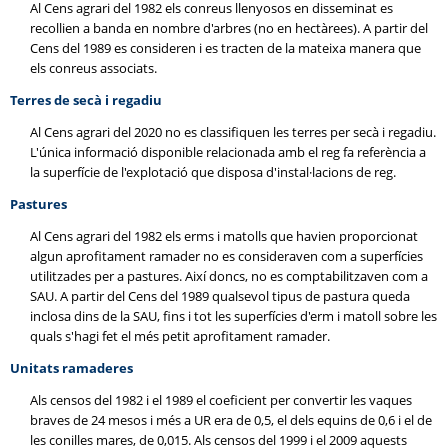
Al Cens agrari del 1982 els conreus llenyosos en disseminat es
recollien a banda en nombre d'arbres (no en hectàrees). A partir del
Cens del 1989 es consideren i es tracten de la mateixa manera que
els conreus associats.
Terres de secà i regadiu
Al Cens agrari del 2020 no es classifiquen les terres per secà i regadiu.
L'única informació disponible relacionada amb el reg fa referència a
la superfície de l'explotació que disposa d'instal·lacions de reg.
Pastures
Al Cens agrari del 1982 els erms i matolls que havien proporcionat
algun aprofitament ramader no es consideraven com a superfícies
utilitzades per a pastures. Així doncs, no es comptabilitzaven com a
SAU. A partir del Cens del 1989 qualsevol tipus de pastura queda
inclosa dins de la SAU, fins i tot les superfícies d'erm i matoll sobre les
quals s'hagi fet el més petit aprofitament ramader.
Unitats ramaderes
Als censos del 1982 i el 1989 el coeficient per convertir les vaques
braves de 24 mesos i més a UR era de 0,5, el dels equins de 0,6 i el de
les conilles mares, de 0,015. Als censos del 1999 i el 2009 aquests