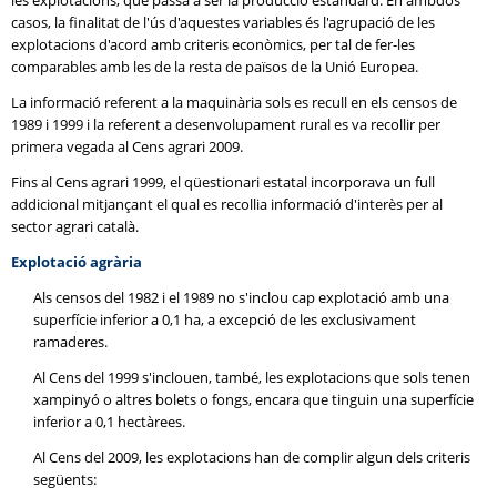
les explotacions, que passa a ser la producció estàndard. En ambdós
casos, la finalitat de l'ús d'aquestes variables és l'agrupació de les
explotacions d'acord amb criteris econòmics, per tal de fer-les
comparables amb les de la resta de països de la Unió Europea.
La informació referent a la maquinària sols es recull en els censos de
1989 i 1999 i la referent a desenvolupament rural es va recollir per
primera vegada al Cens agrari 2009.
Fins al Cens agrari 1999, el qüestionari estatal incorporava un full
addicional mitjançant el qual es recollia informació d'interès per al
sector agrari català.
Explotació agrària
Als censos del 1982 i el 1989 no s'inclou cap explotació amb una
superfície inferior a 0,1 ha, a excepció de les exclusivament
ramaderes.
Al Cens del 1999 s'inclouen, també, les explotacions que sols tenen
xampinyó o altres bolets o fongs, encara que tinguin una superfície
inferior a 0,1 hectàrees.
Al Cens del 2009, les explotacions han de complir algun dels criteris
següents: