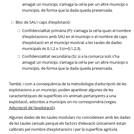
amagat un municipi, s'amaga la cel·la per un altre municipi o
municipis, de forma que la dada queda preservada.
Bloc de SAU i caps d'explotació:
Confidencialitat primària (P): s'amaga la cel·la quan el nombre
d'explotacions amb SAU en el municipi o el nombre de caps
d'explotació en el municipi mostrat a les taules de dades
municipals és 0,1,2 o 3 (n=0,1,2,3).
Confidencialitat secundària (S): si a la comarca sols s'ha
amagat un municipi, s'amaga la cel·la per un altre municipi o
municipis, de forma que la dada queda preservada.
També, i com a conseqüència de la metodologia d'adscripció de les
explotacions a un municipi, poden aparèixer algunes de les
característiques de superfícies i/o animals pertanyents a una
explotació, adscrites a municipis on no correspondria (vegeu
Adscripció de l'explotació
).
Algunes dades de les taules modulars no coincideixen amb les dades
de les taules censals perquè els factors d'elevació únicament estan
calibrats pel nombre d'explotacions i per la superfície agrícola