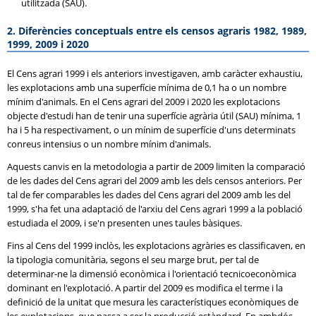
utilitzada (SAU).
2. Diferències conceptuals entre els censos agraris 1982, 1989,
1999, 2009 i 2020
El Cens agrari 1999 i els anteriors investigaven, amb caràcter exhaustiu,
les explotacions amb una superfície mínima de 0,1 ha o un nombre
mínim d'animals. En el Cens agrari del 2009 i 2020 les explotacions
objecte d'estudi han de tenir una superfície agrària útil (SAU) mínima, 1
ha i 5 ha respectivament, o un mínim de superfície d'uns determinats
conreus intensius o un nombre mínim d'animals.
Aquests canvis en la metodologia a partir de 2009 limiten la comparació
de les dades del Cens agrari del 2009 amb les dels censos anteriors. Per
tal de fer comparables les dades del Cens agrari del 2009 amb les del
1999, s'ha fet una adaptació de l'arxiu del Cens agrari 1999 a la població
estudiada el 2009, i se'n presenten unes taules bàsiques.
Fins al Cens del 1999 inclòs, les explotacions agràries es classificaven, en
la tipologia comunitària, segons el seu marge brut, per tal de
determinar-ne la dimensió econòmica i l'orientació tecnicoeconòmica
dominant en l'explotació. A partir del 2009 es modifica el terme i la
definició de la unitat que mesura les característiques econòmiques de