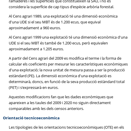
ramaderes i les superfícies que constitueixen la SAU, i no es
considera la superfície de cap tipus d'espècie arbòria forestal.
Al Cens agrari 1989, una explotació té una dimensió econòmica
d'una UDE si el seu MBT és de 1.200 ecus, que equival
aproximadament a 960 euros.
Al Cens agrari 1999 una explotació té una dimensió econòmica d'una
UDE si el seu MBT és també de 1.200 ecus, però equivalen
aproximadament a 1.205 euros.
A partir del Cens agrari del 2009 es modifica el terme i la forma de
calcular els coeficients per mesurar les característiques econòmiques
d'una explotació; la nova unitat de mesura passa a ser la producció
estàndard (PE). La dimensió econòmica d'una explotació es
determinarà, doncs, en funció de la seva producció estàndard total
(PET) i s'expressarà en euros.
Aquestes modificacions fan que les dades econòmiques que
apareixen a les taules del 2009 i 2020 no siguin directament
comparables amb les dels censos anteriors.
Orientació tecnicoeconòmica
Les tipologies de les orientacions tecnicoeconòmiques (OTE) en els