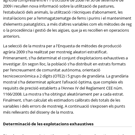
agrícola compresa entre l'1 d'octubre de 2008 i el 30 de setembre de
2009 i recullen nova informació sobre la utilització de pastures,
l'estabulació dels animals, la utilització i tècniques d'abonament, les
instal·lacions per a l'emmagatzematge de fems i purins i el manteniment
d'elements paisatgístics, a més d'altres variables com els mètodes de reg
o la procedència i gestió de les aigües, que ja es recollien en operacions
anteriors.
La selecció de la mostra per a l'Enquesta de mètodes de producció
agrària 2009 s'ha realitzat per mostreig aleatori estratificat.
Primerament, s'ha determinat el conjunt d'explotacions exhaustives a
investigar. En segon lloc, la població s'ha distribuït en estrats formats
per l'encreuament de comunitat autònoma, orientació
tecnicoeconòmica a 2 dígits (OTE2) i 5 grups de grandària. La grandària
mostral s'ha determinat aplicant l'afixació òptima, que compleix els
requisits de precisió establerts a l'Annex IV del Reglament CEE núm.
1166/2008. La mostra s'ha obtingut aleatòriament per a cada estrat.
Finalment, s'han calculat els estimadors calibrats dels totals de les
variables i dels errors de mostreig. A continuació s'exposen els punts
més rellevants del disseny de la mostra.
Determinació de les explotacions exhaustives