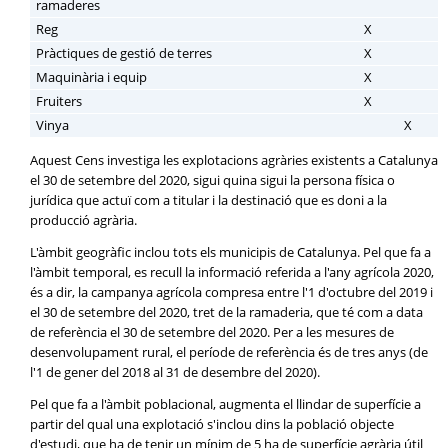
ramaderes
Reg
X
Pràctiques de gestió de terres
X
Maquinària i equip
X
Fruiters
X
Vinya
X
Aquest Cens investiga les explotacions agràries existents a Catalunya
el 30 de setembre del 2020, sigui quina sigui la persona física o
jurídica que actuï com a titular i la destinació que es doni a la
producció agrària.
L'àmbit geogràfic inclou tots els municipis de Catalunya. Pel que fa a
l'àmbit temporal, es recull la informació referida a l'any agrícola 2020,
és a dir, la campanya agrícola compresa entre l'1 d'octubre del 2019 i
el 30 de setembre del 2020, tret de la ramaderia, que té com a data
de referència el 30 de setembre del 2020. Per a les mesures de
desenvolupament rural, el període de referència és de tres anys (de
l'1 de gener del 2018 al 31 de desembre del 2020).
Pel que fa a l'àmbit poblacional, augmenta el llindar de superfície a
partir del qual una explotació s'inclou dins la població objecte
d'estudi, que ha de tenir un mínim de 5 ha de superfície agrària útil