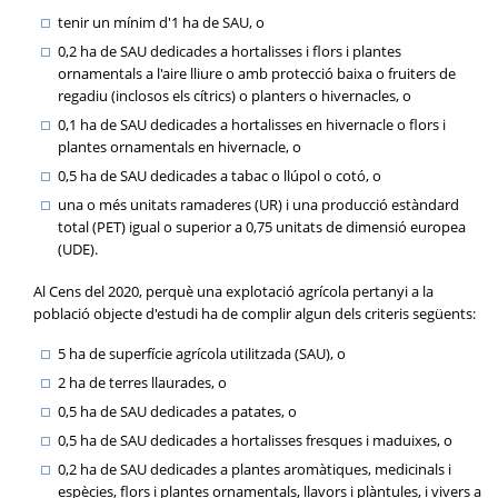
tenir un mínim d'1 ha de SAU, o
0,2 ha de SAU dedicades a hortalisses i flors i plantes
ornamentals a l'aire lliure o amb protecció baixa o fruiters de
regadiu (inclosos els cítrics) o planters o hivernacles, o
0,1 ha de SAU dedicades a hortalisses en hivernacle o flors i
plantes ornamentals en hivernacle, o
0,5 ha de SAU dedicades a tabac o llúpol o cotó, o
una o més unitats ramaderes (UR) i una producció estàndard
total (PET) igual o superior a 0,75 unitats de dimensió europea
(UDE).
Al Cens del 2020, perquè una explotació agrícola pertanyi a la
població objecte d'estudi ha de complir algun dels criteris següents:
5 ha de superfície agrícola utilitzada (SAU), o
2 ha de terres llaurades, o
0,5 ha de SAU dedicades a patates, o
0,5 ha de SAU dedicades a hortalisses fresques i maduixes, o
0,2 ha de SAU dedicades a plantes aromàtiques, medicinals i
espècies, flors i plantes ornamentals, llavors i plàntules, i vivers a