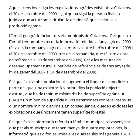
Aquest cens investiga les explotacions agràries existents a Catalunya
el 30 de setembre del 2009, sigui quina sigui la persona física o
jurídica que actuï com a titular i la destinació que es doni a la
producció agrària.
L'àmbit geogràfic inclou tots els municipis de Catalunya. Pel que fa a
l'àmbit temporal, es recull la informació referida a l'any agrícola 2009
(és a dir, la campanya agrícola compresa entre l'1 d'octubre del 2008 i
el 30 de setembre del 2009, tret de la ramaderia, que té com a data
de referència el 30 de setembre del 2009). Per a les mesures de
desenvolupament rural, el període de referència és de tres anys (de
l'1 de gener del 2007 al 31 de desembre del 2009).
Pel que fa a l'àmbit poblacional, augmenta el llindar de superfície a
partir del qual una explotació s'inclou dins la població objecte
d'estudi, que ha de tenir un mínim d'1 ha de superfície agrària útil
(SAU) o un mínim de superfície d'uns determinats conreus intensius
o un nombre mínim d'animals. En conseqüència, queden excloses les
explotacions que únicament tenen superfície forestal.
Pel que fa a la informació referida a l'àmbit municipal, cal assenyalar
que per als municipis que tenen menys de quatre explotacions, la
informació que es difon es limita a les dues taules més generals. A la