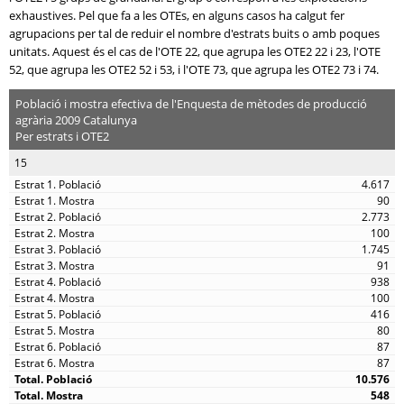
exhaustives. Pel que fa a les OTEs, en alguns casos ha calgut fer
agrupacions per tal de reduir el nombre d'estrats buits o amb poques
unitats. Aquest és el cas de l'OTE 22, que agrupa les OTE2 22 i 23, l'OTE
52, que agrupa les OTE2 52 i 53, i l'OTE 73, que agrupa les OTE2 73 i 74.
Població i mostra efectiva de l'Enquesta de mètodes de producció
agrària 2009 Catalunya
Per estrats i OTE2
15
4.617
90
2.773
100
1.745
91
938
100
416
80
87
87
10.576
548