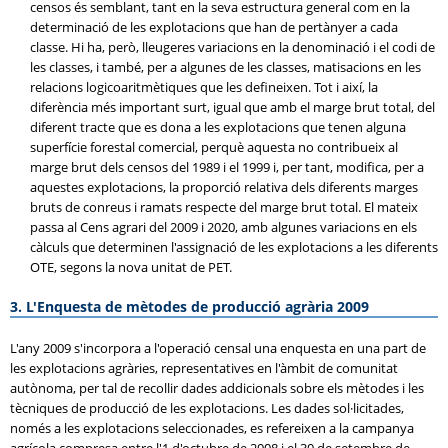
censos és semblant, tant en la seva estructura general com en la
determinació de les explotacions que han de pertànyer a cada
classe. Hi ha, però, lleugeres variacions en la denominació i el codi de
les classes, i també, per a algunes de les classes, matisacions en les
relacions logicoaritmètiques que les defineixen. Tot i així, la
diferència més important surt, igual que amb el marge brut total, del
diferent tracte que es dona a les explotacions que tenen alguna
superfície forestal comercial, perquè aquesta no contribueix al
marge brut dels censos del 1989 i el 1999 i, per tant, modifica, per a
aquestes explotacions, la proporció relativa dels diferents marges
bruts de conreus i ramats respecte del marge brut total. El mateix
passa al Cens agrari del 2009 i 2020, amb algunes variacions en els
càlculs que determinen l'assignació de les explotacions a les diferents
OTE, segons la nova unitat de PET.
3. L'Enquesta de mètodes de producció agrària 2009
L'any 2009 s'incorpora a l'operació censal una enquesta en una part de
les explotacions agràries, representatives en l'àmbit de comunitat
autònoma, per tal de recollir dades addicionals sobre els mètodes i les
tècniques de producció de les explotacions. Les dades sol·licitades,
només a les explotacions seleccionades, es refereixen a la campanya