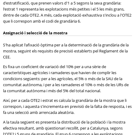
d'estratificació, que prenen valors d'1 a 5 segons la seva grandària:
l'estrat 1 representa les explotacions més petites i el 5 les més grans,
dintre de cada OTE2. A més, cada explotació exhaustiva s'inclou a l'OTE2
que li correspon amb el codi de grandària 6.
Assignació i selecció de la mostra
S'ha aplicat l'afixació òptima per a la determinació de la grandària de la
mostra, seguint els requisits de precisió establerts pel Reglament de la
CEE.
Es fixa un coeficient de variació del 10% per a una sèrie de
característiques agrícoles i ramaderes que havien de complir les
condicions següents: per a les agrícoles, el 5% o més de la SAU de la
comunitat autònoma, i per a les ramaderes el 10% o més de les URs de
la comunitat autònoma i més del 5% del total nacional.
Així, per a cada OTE2 i estrat es calcula la grandària de la mostra que li
correspon, i aquesta s'incrementa en previsió de la falta de resposta, i es
fa una selecció amb arrencada aleatòria.
A la taula següent es presenta la distribució de la població i la mostra
efectiva resultant, amb qüestionari recollit, per a Catalunya, segons
l'OTE2 i 5 grups de grandària. El grup 6 correspon a les explotacions