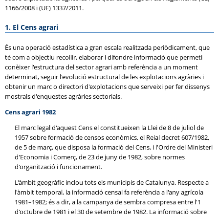
1166/2008 i (UE) 1337/2011.
1. El Cens agrari
És una operació estadística a gran escala realitzada periòdicament, que
té com a objectiu recollir, elaborar i difondre informació que permeti
conèixer l'estructura del sector agrari amb referència a un moment
determinat, seguir l'evolució estructural de les explotacions agràries i
obtenir un marc o directori d'explotacions que serveixi per fer dissenys
mostrals d'enquestes agràries sectorials.
Cens agrari 1982
El marc legal d'aquest Cens el constitueixen la Llei de 8 de juliol de
1957 sobre formació de censos econòmics, el Reial decret 607/1982,
de 5 de març, que disposa la formació del Cens, i l'Ordre del Ministeri
d'Economia i Comerç, de 23 de juny de 1982, sobre normes
d'organització i funcionament.
L'àmbit geogràfic inclou tots els municipis de Catalunya. Respecte a
l'àmbit temporal, la informació censal fa referència a l'any agrícola
1981–1982; és a dir, a la campanya de sembra compresa entre l'1
d'octubre de 1981 i el 30 de setembre de 1982. La informació sobre