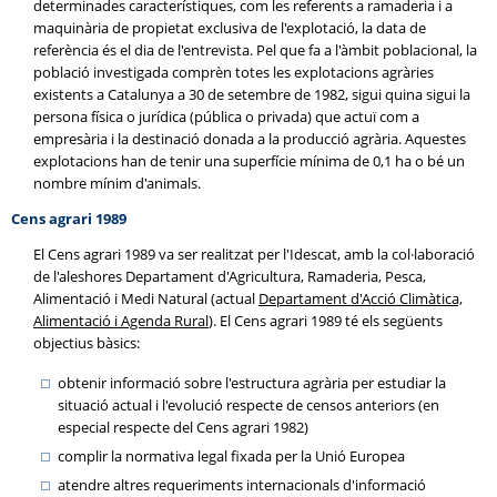
determinades característiques, com les referents a ramaderia i a
maquinària de propietat exclusiva de l'explotació, la data de
referència és el dia de l'entrevista. Pel que fa a l'àmbit poblacional, la
població investigada comprèn totes les explotacions agràries
existents a Catalunya a 30 de setembre de 1982, sigui quina sigui la
persona física o jurídica (pública o privada) que actuï com a
empresària i la destinació donada a la producció agrària. Aquestes
explotacions han de tenir una superfície mínima de 0,1 ha o bé un
nombre mínim d'animals.
Cens agrari 1989
El Cens agrari 1989 va ser realitzat per l'Idescat, amb la col·laboració
de l'aleshores Departament d'Agricultura, Ramaderia, Pesca,
Alimentació i Medi Natural (actual
Departament d'Acció Climàtica,
Alimentació i Agenda Rural
). El Cens agrari 1989 té els següents
objectius bàsics:
obtenir informació sobre l'estructura agrària per estudiar la
situació actual i l'evolució respecte de censos anteriors (en
especial respecte del Cens agrari 1982)
complir la normativa legal fixada per la Unió Europea
atendre altres requeriments internacionals d'informació