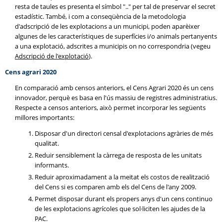
resta de taules es presenta el símbol ".." per tal de preservar el secret
estadístic. També, i com a conseqüència de la metodologia
d'adscripció de les explotacions a un municipi, poden aparèixer
algunes de les característiques de superfícies i/o animals pertanyents
a una explotació, adscrites a municipis on no correspondria (vegeu
Adscripció de l'explotació
).
Cens agrari 2020
En comparació amb censos anteriors, el Cens Agrari 2020 és un cens
innovador, perquè es basa en l'ús massiu de registres administratius.
Respecte a censos anteriors, això permet incorporar les següents
millores importants:
Disposar d'un directori censal d'explotacions agràries de més
qualitat.
Reduir sensiblement la càrrega de resposta de les unitats
informants.
Reduir aproximadament a la meitat els costos de realització
del Cens si es comparen amb els del Cens de l'any 2009.
Permet disposar durant els propers anys d'un cens continuo
de les explotacions agrícoles que sol·liciten les ajudes de la
PAC.