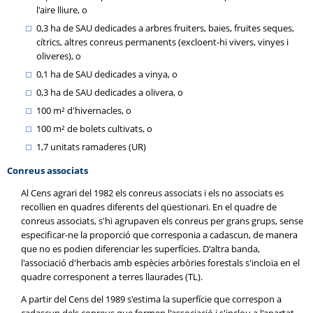
l'aire lliure, o
0,3 ha de SAU dedicades a arbres fruiters, baies, fruites seques,
cítrics, altres conreus permanents (excloent-hi vivers, vinyes i
oliveres), o
0,1 ha de SAU dedicades a vinya, o
0,3 ha de SAU dedicades a olivera, o
100 m² d'hivernacles, o
100 m² de bolets cultivats, o
1,7 unitats ramaderes (UR)
Conreus associats
Al Cens agrari del 1982 els conreus associats i els no associats es
recollien en quadres diferents del qüestionari. En el quadre de
conreus associats, s'hi agrupaven els conreus per grans grups, sense
especificar-ne la proporció que corresponia a cadascun, de manera
que no es podien diferenciar les superfícies. D'altra banda,
l'associació d'herbacis amb espècies arbòries forestals s'incloïa en el
quadre corresponent a terres llaurades (TL).
A partir del Cens del 1989 s'estima la superfície que correspon a