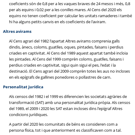
coeficients són de 0,8 per a les vaques braves de 24 mesos i més, 0,8
per als equins i 0,02 per a les conilles mares. Al Cens del 2020 els
equins no tenen coeficient per calcular les unitats ramaderes i també
hi ha alguns petits canvis en els coeficients de l'aviram.
Altres avirams
Al Cens agrari del 1982 l'apartat Altres avirams comprenia galls
dindis, ànecs, coloms, guatlles, oques, pintades, faisans i perdius
criades en captivitat. Al Cens del 1989 aquest apartat també incloïa
les pintades. Al Cens del 1999 comprèn coloms, guatlles, faisans i
perdius criades en captivitat, sigui quin sigui el pes, l'edat i la
destinació. El Cens agrari del 2009 comprèn totes les aus no incloses
en els epígrafs de gallines ponedores o pollastres de carn.
Personalitat jurídica
Als censos del 1982 i el 1999 es diferencien les societats agràries de
transformació (SAT) amb una personalitat jurídica pròpia. Als censos
del 1989, el 2009 i 2020 les SAT estan incloses dins l'epígraf Altres
condicions jurídiques.
A partir del 2020 les comunitats de béns es consideren com a
persona física, tot i que anteriorment es classificaven com a tal.