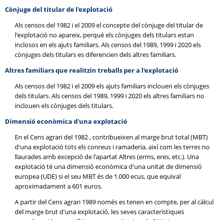
Cònjuge del titular de l'explotació
Als censos del 1982 i el 2009 el concepte del cònjuge del titular de
l'explotació no apareix, perquè els cònjuges dels titulars estan
inclosos en els ajuts familiars. Als censos del 1989, 1999 i 2020 els
cònjuges dels titulars es diferencien dels altres familiars.
Altres familiars que realitzin treballs per a l'explotació
Als censos del 1982 i el 2009 els ajuts familiars inclouen els cònjuges
dels titulars. Als censos del 1989, 1999 i 2020 els altres familiars no
inclouen els cònjuges dels titulars.
Dimensió econòmica d'una explotació
En el Cens agrari del 1982 , contribueixen al marge brut total (MBT)
d'una explotació tots els conreus i ramaderia, així com les terres no
llaurades amb excepció de l'apartat Altres (erms, eres, etc.). Una
explotació té una dimensió econòmica d'una unitat de dimensió
europea (UDE) si el seu MBT és de 1.000 ecus, que equival
aproximadament a 601 euros.
A partir del Cens agrari 1989 només es tenen en compte, per al càlcul
del marge brut d'una explotació, les seves característiques