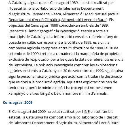
A Catalunya, igual que el Cens agrari 1989, ha estat realitzat per
l'Idescat amb la col·laboració de l'aleshores Departament
d'Agricultura, Ramaderia, Pesca, Alimentació i Medi Natural (actual
Departament d'Acció Climàtica, Alimentació i Agenda Rural
). Els
objectius del Cens agrari 1999 coincideixen amb els de 1989.
Respecte a l'àmbit geogràfic la investigació s'estén a tots els
municipis de Catalunya. La informació censal es refereix a l'any de
posada en cultiu corresponent a la collita de 1999, és a dir, la
campanya agrícola compresa entre l'1 d'octubre de 1998 i el 30 de
setembre de 1999, tret de la ramaderia i la maquinària de propietat
exclusiva de l'explotació, per a les quals la data de referència és el dia
de l'entrevista. La població investigada comprèn les explotacions
agràries existents a Catalunya el 30 de setembre de 1999, sigui quina
sigui la persona física o jurídica que actuï com a titular i la destinació
que es doni a la producció agrària. Aquestes explotacions han de
tenir una superfície mínima de 0,1 ha (excepte si només tenen
xampinyó o altres fongs) o bé un nombre mínim d'animals.
Cens agrari 2009
El Cens agrari del 2009 ha estat realitzat per l'
INE
en tot l'àmbit
estatal, i a Catalunya ha comptat amb la col·laboració de l'Idescat i
de l'aleshores Departament d'Agricultura, Alimentació i Acció Rural