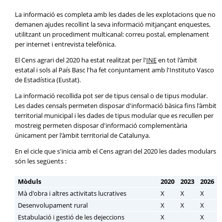
La informació es completa amb les dades de les explotacions que no
demanen ajudes recollint la seva informació mitjançant enquestes,
utilitzant un procediment multicanal: correu postal, emplenament
per internet i entrevista telefònica.
El Cens agrari del 2020 ha estat realitzat per l'
INE
en tot l'àmbit
estatal i sols al País Basc l'ha fet conjuntament amb l'Instituto Vasco
de Estadística (Eustat).
La informació recollida pot ser de tipus censal o de tipus modular.
Les dades censals permeten disposar d'informació bàsica fins l'àmbit
territorial municipal i les dades de tipus modular que es recullen per
mostreig permeten disposar d'informació complementària
únicament per l'àmbit territorial de Catalunya.
En el cicle que s'inicia amb el Cens agrari del 2020 les dades modulars
són les següents :
Mòduls
2020
2023
2026
Mà d'obra i altres activitats lucratives
X
X
X
Desenvolupament rural
X
X
X
Estabulació i gestió de les dejeccions
X
X