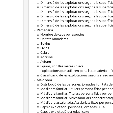
Dimensió de les explotacions segons la superfíci
Dimensió de les explotacions segons la superfície
Dimensió de les explotacions segons la superfíci
Dimensió de les explotacions segons la superfíci
Dimensió de les explotacions segons la superfície 
Dimensió de les explotacions segons la superfície 
Ramaderia
Nombre de caps per espècies
Unitats ramaderes
Bovins
Ovins
Cabrum
Porcins
Aviram
Equins, conilles mares i ruscs
Explotacions que utilitzen per a la ramaderia mè
Classificació de les explotacions segons el seu 
Mà d'obra
Distribució de les persones, jornades i unitats de
Mà d'obra familiar. Titulars persona física per eda
Mà d'obra familiar. Titulars persona física per pe
Mà d'obra familiar. Altres familiars per percentat
Mà d'obra assalariada. Assalariats fixos per perc
Caps d'explotació: persones, jornades i UTA
Caps d'explotació per edat i sexe