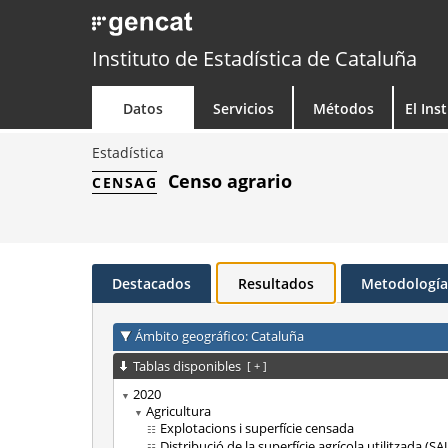
Instituto de Estadística de Cataluña
Datos
Servicios
Métodos
El Ins
Estadística
Censo agrario
CENSAG
Destacados
Resultados
Metodología
Ámbito geográfico: Cataluña
Tablas disponibles
[
+
]
2020
Agricultura
Explotacions i superfície censada
Distribució de la superfície agrícola utilitzada (SA