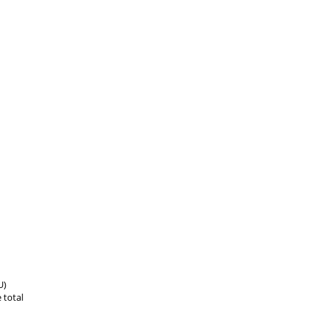
U)
 total