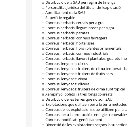
Distribució de la SAU per règim de tinença
Personalitat jurídica del titular de l'explotació
Aprofitament de la SAU
Superfície regable
Conreus herbacis: cereals per a gra
Conreus herbacis: lleguminoses per a gra
Conreus herbacis: patates
Conreus herbacis: conreus farratgers
Conreus herbacis: hortalisses
Conreus herbacis: flors i plantes ornamentals
Conreus herbacis: conreus industrials
Conreus herbacis: llavors i plàntules, guarets i ho
Conreus llenyosos: cítrics
Conreus llenyosos: fruiters de clima temperat i b
Conreus llenyosos: fruiters de fruits secs
Conreus llenyosos: vinya
Conreus llenyosos: olivera
Conreus llenyosos: fruiters de clima subtropical, p
Xampinyó, bolets i altres fongs conreats
Distribució de les terres que no són SAU
Explotacions que utilitzen per a la terra mètodes
Conreus de les explotacions que utilitzen per a l
Conreus per a la producció d'energies renovable
Conreus modificats genèticament
Dimensió de les explotacions segons la superfície