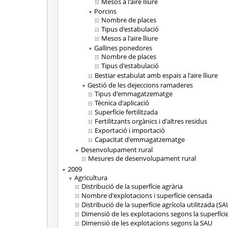
Mesos a l'aire lliure
Porcins
Nombre de places
Tipus d'estabulació
Mesos a l'aire lliure
Gallines ponedores
Nombre de places
Tipus d'estabulació
Bestiar estabulat amb espais a l'aire lliure
Gestió de les dejeccions ramaderes
Tipus d'emmagatzematge
Tècnica d'aplicació
Superfície fertilitzada
Fertilitzants orgànics i d'altres residus
Exportació i importació
Capacitat d'emmagatzematge
Desenvolupament rural
Mesures de desenvolupament rural
2009
Agricultura
Distribució de la superfície agrària
Nombre d'explotacions i superfície censada
Distribució de la superfície agrícola utilitzada (SA
Dimensió de les explotacions segons la superfície
Dimensió de les explotacions segons la SAU