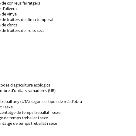
e de conreus farratgers
 d'olivera
e de vinya
e de fruiters de clima temperat
de cítrics
de fruiters de fruits secs
todes d'agricultura ecològica
nombre d'unitats ramaderes (UR)
 treball any (UTA) segons el tipus de mà d'obra
t i sexe
rcentatge de temps treballat i sexe
ge de temps treballat i sexe
entatge de temps treballat i sexe