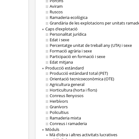
Porcins
Aviram
Ruscos
Ramaderia ecològica
Grandària de les explotacions per unitats ramad
Caps d'explotació
Personalitat jurídica
Edat i sexe
Percentatge unitat de treball any (UTA) i sexe
Formació agrària i sexe
Participació en formació i sexe
Edat mitjana
Producció estàndard
Producció estàndard total (PET)
Orientació tecnicoeconòmica (OTE)
Agricultura general
Horticultura (horta i flors)
Conreus llenyosos
Herbívors
Granívors
Policultius
Ramaderia mixta
Conreus i ramaderia
Mòduls
Mà d'obra i altres activitats lucratives