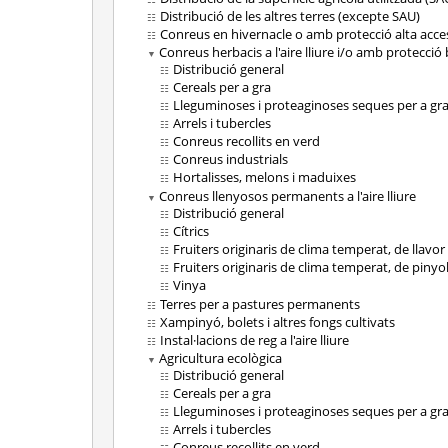
Distribució de les altres terres (excepte SAU)
Conreus en hivernacle o amb protecció alta acce
Conreus herbacis a l'aire lliure i/o amb protecció
Distribució general
Cereals per a gra
Lleguminoses i proteaginoses seques per a gr
Arrels i tubercles
Conreus recollits en verd
Conreus industrials
Hortalisses, melons i maduixes
Conreus llenyosos permanents a l'aire lliure
Distribució general
Cítrics
Fruiters originaris de clima temperat, de llavor
Fruiters originaris de clima temperat, de pinyo
Vinya
Terres per a pastures permanents
Xampinyó, bolets i altres fongs cultivats
Instal·lacions de reg a l'aire lliure
Agricultura ecològica
Distribució general
Cereals per a gra
Lleguminoses i proteaginoses seques per a gr
Arrels i tubercles
Conreus recollits en verd