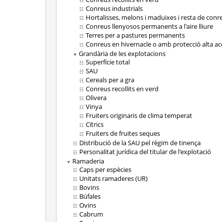
Conreus industrials
Hortalisses, melons i maduixes i resta de conr
Conreus llenyosos permanents a l'aire lliure
Terres per a pastures permanents
Conreus en hivernacle o amb protecció alta ac
Grandària de les explotacions
Superfície total
SAU
Cereals per a gra
Conreus recollits en verd
Olivera
Vinya
Fruiters originaris de clima temperat
Cítrics
Fruiters de fruites seques
Distribució de la SAU pel règim de tinença
Personalitat jurídica del titular de l'explotació
Ramaderia
Caps per espècies
Unitats ramaderes (UR)
Bovins
Búfales
Ovins
Cabrum