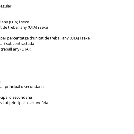
regular
l any (UTA) i sexe
 de treball any (UTA) i sexe
er percentatge d'unitat de treball any (UTA) i sexe
l i subcontractada
 treball any (UTAT)
a
tat principal o secundària
ncipal o secundària
ivitat principal o secundària