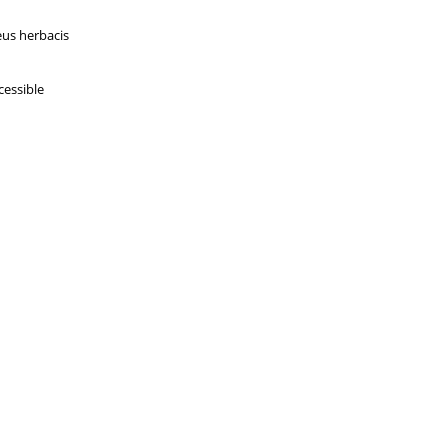
eus herbacis
cessible