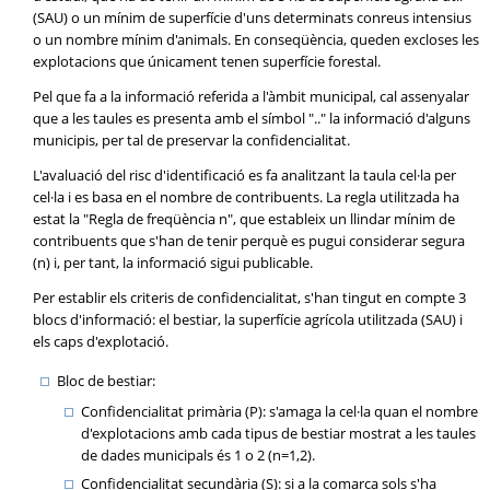
(SAU) o un mínim de superfície d'uns determinats conreus intensius
o un nombre mínim d'animals. En conseqüència, queden excloses les
explotacions que únicament tenen superfície forestal.
Pel que fa a la informació referida a l'àmbit municipal, cal assenyalar
que a les taules es presenta amb el símbol ".." la informació d'alguns
municipis, per tal de preservar la confidencialitat.
L'avaluació del risc d'identificació es fa analitzant la taula cel·la per
cel·la i es basa en el nombre de contribuents. La regla utilitzada ha
estat la "Regla de freqüència n", que estableix un llindar mínim de
contribuents que s'han de tenir perquè es pugui considerar segura
(n) i, per tant, la informació sigui publicable.
Per establir els criteris de confidencialitat, s'han tingut en compte 3
blocs d'informació: el bestiar, la superfície agrícola utilitzada (SAU) i
els caps d'explotació.
Bloc de bestiar:
Confidencialitat primària (P): s'amaga la cel·la quan el nombre
d'explotacions amb cada tipus de bestiar mostrat a les taules
de dades municipals és 1 o 2 (n=1,2).
Confidencialitat secundària (S): si a la comarca sols s'ha