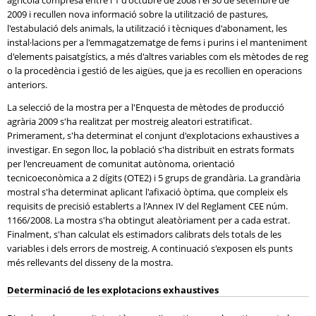
agrícola compresa entre l'1 d'octubre de 2008 i el 30 de setembre de
2009 i recullen nova informació sobre la utilització de pastures,
l'estabulació dels animals, la utilització i tècniques d'abonament, les
instal·lacions per a l'emmagatzematge de fems i purins i el manteniment
d'elements paisatgístics, a més d'altres variables com els mètodes de reg
o la procedència i gestió de les aigües, que ja es recollien en operacions
anteriors.
La selecció de la mostra per a l'Enquesta de mètodes de producció
agrària 2009 s'ha realitzat per mostreig aleatori estratificat.
Primerament, s'ha determinat el conjunt d'explotacions exhaustives a
investigar. En segon lloc, la població s'ha distribuït en estrats formats
per l'encreuament de comunitat autònoma, orientació
tecnicoeconòmica a 2 dígits (OTE2) i 5 grups de grandària. La grandària
mostral s'ha determinat aplicant l'afixació òptima, que compleix els
requisits de precisió establerts a l'Annex IV del Reglament CEE núm.
1166/2008. La mostra s'ha obtingut aleatòriament per a cada estrat.
Finalment, s'han calculat els estimadors calibrats dels totals de les
variables i dels errors de mostreig. A continuació s'exposen els punts
més rellevants del disseny de la mostra.
Determinació de les explotacions exhaustives