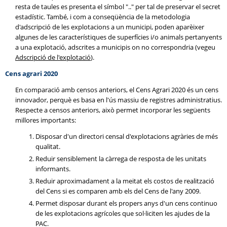
resta de taules es presenta el símbol ".." per tal de preservar el secret
estadístic. També, i com a conseqüència de la metodologia
d'adscripció de les explotacions a un municipi, poden aparèixer
algunes de les característiques de superfícies i/o animals pertanyents
a una explotació, adscrites a municipis on no correspondria (vegeu
Adscripció de l'explotació
).
Cens agrari 2020
En comparació amb censos anteriors, el Cens Agrari 2020 és un cens
innovador, perquè es basa en l'ús massiu de registres administratius.
Respecte a censos anteriors, això permet incorporar les següents
millores importants:
Disposar d'un directori censal d'explotacions agràries de més
qualitat.
Reduir sensiblement la càrrega de resposta de les unitats
informants.
Reduir aproximadament a la meitat els costos de realització
del Cens si es comparen amb els del Cens de l'any 2009.
Permet disposar durant els propers anys d'un cens continuo
de les explotacions agrícoles que sol·liciten les ajudes de la
PAC.