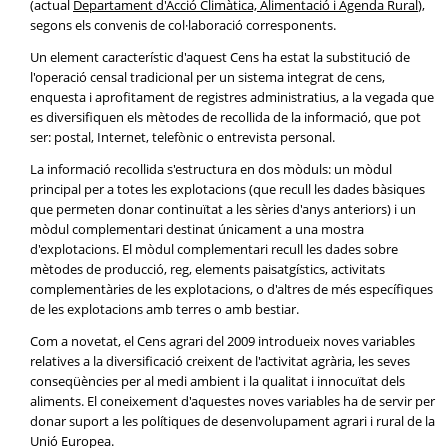
(actual
Departament d'Acció Climàtica, Alimentació i Agenda Rural
),
segons els convenis de col·laboració corresponents.
Un element característic d'aquest Cens ha estat la substitució de
l'operació censal tradicional per un sistema integrat de cens,
enquesta i aprofitament de registres administratius, a la vegada que
es diversifiquen els mètodes de recollida de la informació, que pot
ser: postal, Internet, telefònic o entrevista personal.
La informació recollida s'estructura en dos mòduls: un mòdul
principal per a totes les explotacions (que recull les dades bàsiques
que permeten donar continuïtat a les sèries d'anys anteriors) i un
mòdul complementari destinat únicament a una mostra
d'explotacions. El mòdul complementari recull les dades sobre
mètodes de producció, reg, elements paisatgístics, activitats
complementàries de les explotacions, o d'altres de més específiques
de les explotacions amb terres o amb bestiar.
Com a novetat, el Cens agrari del 2009 introdueix noves variables
relatives a la diversificació creixent de l'activitat agrària, les seves
conseqüències per al medi ambient i la qualitat i innocuïtat dels
aliments. El coneixement d'aquestes noves variables ha de servir per
donar suport a les polítiques de desenvolupament agrari i rural de la
Unió Europea.