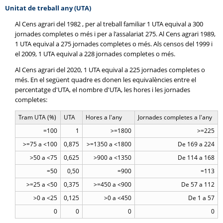
Unitat de treball any (UTA)
Al Cens agrari del 1982 , per al treball familiar 1 UTA equival a 300
jornades completes o més i per a l'assalariat 275. Al Cens agrari 1989,
1 UTA equival a 275 jornades completes o més. Als censos del 1999 i
el 2009, 1 UTA equival a 228 jornades completes o més.
Al Cens agrari del 2020, 1 UTA equival a 225 jornades completes o
més. En el següent quadre es donen les equivalències entre el
percentatge d'UTA, el nombre d'UTA, les hores i les jornades
completes:
Tram UTA (%)
UTA
Hores a l'any
Jornades completes a l'any
=100
1
>=1800
>=225
>=75 a <100
0,875
>=1350 a <1800
De 169 a 224
>50 a <75
0,625
>900 a <1350
De 114 a 168
=50
0,50
=900
=113
>=25 a <50
0,375
>=450 a <900
De 57 a 112
>0 a <25
0,125
>0 a <450
De 1 a 57
0
0
0
0