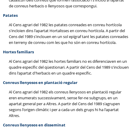
cadascun dels conreus que formen l'associació i s'inclou a l'apartat
de conreus herbacis o llenyosos que correspongui.
Patates
Al Cens agrari del 1982 les patates conreades en conreu hortícola
s'incloïen dins l'apartat Hortalisses en conreu hortícola. A partir del
Cens del 1989 s'inclouen en un sol epígraf tant les patates conreades
en terreny de conreu com les que ho són en conreu hortícola.
Hortes familiars
Al Cens agrari del 1982 les hortes familiars no es diferenciaven en un
quadre específic del qüestionari. A partir del Cens del 1989 s'inclouen
dins l'apartat d'herbacis en un quadre específic.
Conreus llenyosos en plantació regular
Al Cens agrari del 1982 els conreus llenyosos en plantació regular
eren enumerats successivament, sense fer-ne subgrups, en un
apartat general per a Altres. A partir del Cens del 1989 s'agrupen
segons l'origen climàtic i per a cada un dels grups hi ha l'apartat
Altres.
Conreus llenyosos en disseminat