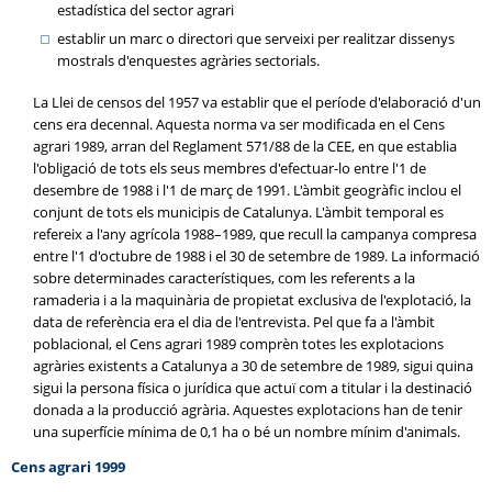
estadística del sector agrari
establir un marc o directori que serveixi per realitzar dissenys
mostrals d'enquestes agràries sectorials.
La Llei de censos del 1957 va establir que el període d'elaboració d'un
cens era decennal. Aquesta norma va ser modificada en el Cens
agrari 1989, arran del Reglament 571/88 de la CEE, en que establia
l'obligació de tots els seus membres d'efectuar-lo entre l'1 de
desembre de 1988 i l'1 de març de 1991. L'àmbit geogràfic inclou el
conjunt de tots els municipis de Catalunya. L'àmbit temporal es
refereix a l'any agrícola 1988–1989, que recull la campanya compresa
entre l'1 d'octubre de 1988 i el 30 de setembre de 1989. La informació
sobre determinades característiques, com les referents a la
ramaderia i a la maquinària de propietat exclusiva de l'explotació, la
data de referència era el dia de l'entrevista. Pel que fa a l'àmbit
poblacional, el Cens agrari 1989 comprèn totes les explotacions
agràries existents a Catalunya a 30 de setembre de 1989, sigui quina
sigui la persona física o jurídica que actuï com a titular i la destinació
donada a la producció agrària. Aquestes explotacions han de tenir
una superfície mínima de 0,1 ha o bé un nombre mínim d'animals.
Cens agrari 1999