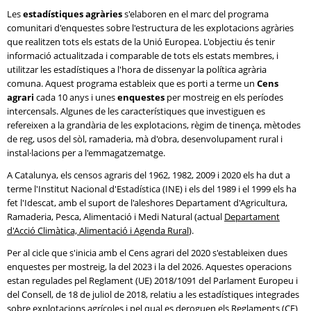
Les
estadístiques agràries
s'elaboren en el marc del programa
comunitari d'enquestes sobre l'estructura de les explotacions agràries
que realitzen tots els estats de la Unió Europea. L'objectiu és tenir
informació actualitzada i comparable de tots els estats membres, i
utilitzar les estadístiques a l'hora de dissenyar la política agrària
comuna. Aquest programa estableix que es porti a terme un
Cens
agrari
cada 10 anys i unes
enquestes
per mostreig en els períodes
intercensals. Algunes de les característiques que investiguen es
refereixen a la grandària de les explotacions, règim de tinença, mètodes
de reg, usos del sòl, ramaderia, mà d'obra, desenvolupament rural i
instal·lacions per a l'emmagatzematge.
A Catalunya, els censos agraris del 1962, 1982, 2009 i 2020 els ha dut a
terme l'Institut Nacional d'Estadística (INE) i els del 1989 i el 1999 els ha
fet l'Idescat, amb el suport de l'aleshores Departament d'Agricultura,
Ramaderia, Pesca, Alimentació i Medi Natural (actual
Departament
d'Acció Climàtica, Alimentació i Agenda Rural
).
Per al cicle que s'inicia amb el Cens agrari del 2020 s'estableixen dues
enquestes per mostreig, la del 2023 i la del 2026. Aquestes operacions
estan regulades pel Reglament (UE) 2018/1091 del Parlament Europeu i
del Consell, de 18 de juliol de 2018, relatiu a les estadístiques integrades
sobre explotacions agrícoles i pel qual es deroguen els Reglaments (CE)