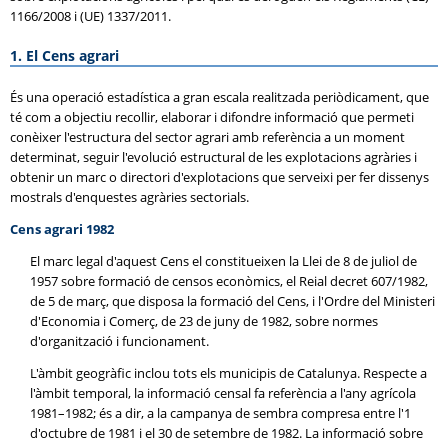
1166/2008 i (UE) 1337/2011.
1. El Cens agrari
És una operació estadística a gran escala realitzada periòdicament, que
té com a objectiu recollir, elaborar i difondre informació que permeti
conèixer l'estructura del sector agrari amb referència a un moment
determinat, seguir l'evolució estructural de les explotacions agràries i
obtenir un marc o directori d'explotacions que serveixi per fer dissenys
mostrals d'enquestes agràries sectorials.
Cens agrari 1982
El marc legal d'aquest Cens el constitueixen la Llei de 8 de juliol de
1957 sobre formació de censos econòmics, el Reial decret 607/1982,
de 5 de març, que disposa la formació del Cens, i l'Ordre del Ministeri
d'Economia i Comerç, de 23 de juny de 1982, sobre normes
d'organització i funcionament.
L'àmbit geogràfic inclou tots els municipis de Catalunya. Respecte a
l'àmbit temporal, la informació censal fa referència a l'any agrícola
1981–1982; és a dir, a la campanya de sembra compresa entre l'1
d'octubre de 1981 i el 30 de setembre de 1982. La informació sobre