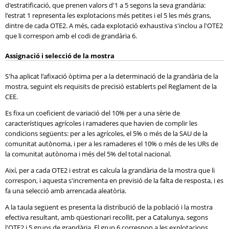
d'estratificació, que prenen valors d'1 a 5 segons la seva grandària:
l'estrat 1 representa les explotacions més petites i el 5 les més grans,
dintre de cada OTE2. A més, cada explotació exhaustiva s'inclou a l'OTE2
que li correspon amb el codi de grandària 6.
Assignació i selecció de la mostra
S'ha aplicat l'afixació òptima per a la determinació de la grandària de la
mostra, seguint els requisits de precisió establerts pel Reglament de la
CEE.
Es fixa un coeficient de variació del 10% per a una sèrie de
característiques agrícoles i ramaderes que havien de complir les
condicions següents: per a les agrícoles, el 5% o més de la SAU de la
comunitat autònoma, i per a les ramaderes el 10% o més de les URs de
la comunitat autònoma i més del 5% del total nacional.
Així, per a cada OTE2 i estrat es calcula la grandària de la mostra que li
correspon, i aquesta s'incrementa en previsió de la falta de resposta, i es
fa una selecció amb arrencada aleatòria.
A la taula següent es presenta la distribució de la població i la mostra
efectiva resultant, amb qüestionari recollit, per a Catalunya, segons
l'OTE2 i 5 grups de grandària. El grup 6 correspon a les explotacions