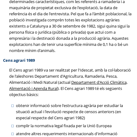
determinades característiques, com les referents a ramaderia i a
maquinària de propietat exclusiva de l'explotació, la data de
referència és el dia de l'entrevista. Pel que fa a l'àmbit poblacional, la
població investigada comprèn totes les explotacions agràries
existents a Catalunya a 30 de setembre de 1982, sigui quina sigui la
persona física o jurídica (pública o privada) que actuï com a
empresària i la destinació donada a la producció agrària. Aquestes
explotacions han de tenir una superfície mínima de 0,1 ha o bé un
nombre mínim d'animals.
Cens agrari 1989
El Cens agrari 1989 va ser realitzat per l'Idescat, amb la col·laboració
de l'aleshores Departament d'Agricultura, Ramaderia, Pesca,
Alimentació i Medi Natural (actual
Departament d'Acció Climàtica,
Alimentació i Agenda Rural
). El Cens agrari 1989 té els següents
objectius bàsics:
obtenir informació sobre l'estructura agrària per estudiar la
situació actual i l'evolució respecte de censos anteriors (en
especial respecte del Cens agrari 1982)
complir la normativa legal fixada per la Unió Europea
atendre altres requeriments internacionals d'informació