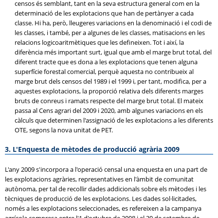
censos és semblant, tant en la seva estructura general com en la
determinació de les explotacions que han de pertànyer a cada
classe. Hi ha, però, lleugeres variacions en la denominació i el codi de
les classes, i també, per a algunes de les classes, matisacions en les
relacions logicoaritmètiques que les defineixen. Tot i així, la
diferència més important surt, igual que amb el marge brut total, del
diferent tracte que es dona a les explotacions que tenen alguna
superfície forestal comercial, perquè aquesta no contribueix al
marge brut dels censos del 1989 i el 1999 i, per tant, modifica, per a
aquestes explotacions, la proporció relativa dels diferents marges
bruts de conreus i ramats respecte del marge brut total. El mateix
passa al Cens agrari del 2009 i 2020, amb algunes variacions en els
càlculs que determinen l'assignació de les explotacions a les diferents
OTE, segons la nova unitat de PET.
3. L'Enquesta de mètodes de producció agrària 2009
L'any 2009 s'incorpora a l'operació censal una enquesta en una part de
les explotacions agràries, representatives en l'àmbit de comunitat
autònoma, per tal de recollir dades addicionals sobre els mètodes i les
tècniques de producció de les explotacions. Les dades sol·licitades,
només a les explotacions seleccionades, es refereixen a la campanya