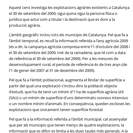
Aquest cens investiga les explotacions agràries existents a Catalunya
el 30 de setembre del 2009, sigui quina sigui la persona física o
jurídica que actuï com a titular i la destinació que es doni a la
producció agrària.
L'àmbit geogràfic inclou tots els municipis de Catalunya. Pel que fa a
l'àmbit temporal, es recull la informació referida a l'any agrícola 2009
(és a dir, la campanya agrícola compresa entre l'1 d'octubre del 2008 i
el 30 de setembre del 2009, tret de la ramaderia, que té com a data
de referència el 30 de setembre del 2009). Per a les mesures de
desenvolupament rural, el període de referència és de tres anys (de
l'1 de gener del 2007 al 31 de desembre del 2009).
Pel que fa a l'àmbit poblacional, augmenta el llindar de superfície a
partir del qual una explotació s'inclou dins la població objecte
d'estudi, que ha de tenir un mínim d'1 ha de superfície agrària útil
(SAU) o un mínim de superfície d'uns determinats conreus intensius
o un nombre mínim d'animals. En conseqüència, queden excloses les
explotacions que únicament tenen superfície forestal.
Pel que fa a la informació referida a l'àmbit municipal, cal assenyalar
que per als municipis que tenen menys de quatre explotacions, la
informació que es difon es limita a les dues taules més generals. A la