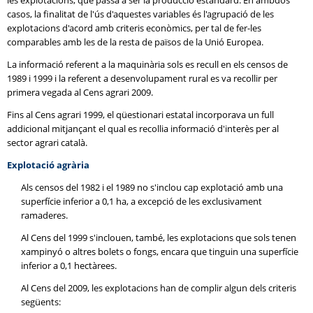
les explotacions, que passa a ser la producció estàndard. En ambdós
casos, la finalitat de l'ús d'aquestes variables és l'agrupació de les
explotacions d'acord amb criteris econòmics, per tal de fer-les
comparables amb les de la resta de països de la Unió Europea.
La informació referent a la maquinària sols es recull en els censos de
1989 i 1999 i la referent a desenvolupament rural es va recollir per
primera vegada al Cens agrari 2009.
Fins al Cens agrari 1999, el qüestionari estatal incorporava un full
addicional mitjançant el qual es recollia informació d'interès per al
sector agrari català.
Explotació agrària
Als censos del 1982 i el 1989 no s'inclou cap explotació amb una
superfície inferior a 0,1 ha, a excepció de les exclusivament
ramaderes.
Al Cens del 1999 s'inclouen, també, les explotacions que sols tenen
xampinyó o altres bolets o fongs, encara que tinguin una superfície
inferior a 0,1 hectàrees.
Al Cens del 2009, les explotacions han de complir algun dels criteris
següents: