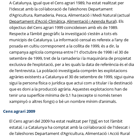
A Catalunya, igual que el Cens agrari 1989, ha estat realitzat per
l'Idescat amb la col·laboració de l'aleshores Departament
d'Agricultura, Ramaderia, Pesca, Alimentació i Medi Natural (actual
Departament d'Acció Climàtica, Alimentació i Agenda Rural
). Els
objectius del Cens agrari 1999 coincideixen amb els de 1989.
Respecte a l'àmbit geogràfic la investigació s'estén a tots els
municipis de Catalunya. La informació censal es refereix a l'any de
posada en cultiu corresponent a la collita de 1999, és a dir, la
campanya agrícola compresa entre l'1 d'octubre de 1998 i el 30 de
setembre de 1999, tret de la ramaderia i la maquinària de propietat
exclusiva de l'explotació, per a les quals la data de referència és el dia
de l'entrevista. La població investigada comprèn les explotacions
agràries existents a Catalunya el 30 de setembre de 1999, sigui quina
sigui la persona física o jurídica que actuï com a titular i la destinació
que es doni a la producció agrària. Aquestes explotacions han de
tenir una superfície mínima de 0,1 ha (excepte si només tenen
xampinyó o altres fongs) o bé un nombre mínim d'animals.
Cens agrari 2009
El Cens agrari del 2009 ha estat realitzat per l'
INE
en tot l'àmbit
estatal, i a Catalunya ha comptat amb la col·laboració de l'Idescat i
de l'aleshores Departament d'Agricultura, Alimentació i Acció Rural