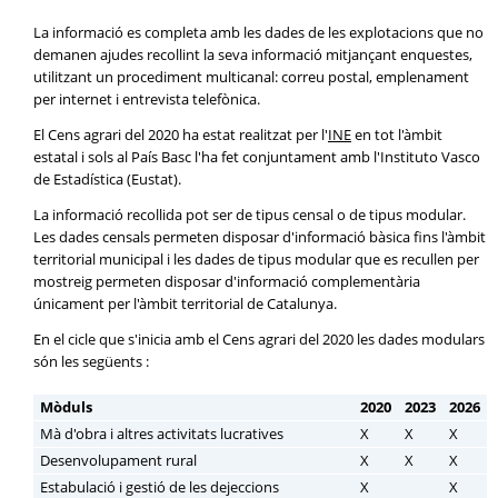
La informació es completa amb les dades de les explotacions que no
demanen ajudes recollint la seva informació mitjançant enquestes,
utilitzant un procediment multicanal: correu postal, emplenament
per internet i entrevista telefònica.
El Cens agrari del 2020 ha estat realitzat per l'
INE
en tot l'àmbit
estatal i sols al País Basc l'ha fet conjuntament amb l'Instituto Vasco
de Estadística (Eustat).
La informació recollida pot ser de tipus censal o de tipus modular.
Les dades censals permeten disposar d'informació bàsica fins l'àmbit
territorial municipal i les dades de tipus modular que es recullen per
mostreig permeten disposar d'informació complementària
únicament per l'àmbit territorial de Catalunya.
En el cicle que s'inicia amb el Cens agrari del 2020 les dades modulars
són les següents :
Mòduls
2020
2023
2026
Mà d'obra i altres activitats lucratives
X
X
X
Desenvolupament rural
X
X
X
Estabulació i gestió de les dejeccions
X
X