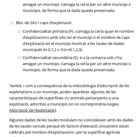
amagat un municipi, s'amaga la cel·la per un altre municipi o
municipis, de forma que la dada queda preservada.
Bloc de SAU i caps d'explotació:
Confidencialitat primària (P): s'amaga la cel·la quan el nombre
d'explotacions amb SAU en el municipi o el nombre de caps
d'explotació en el municipi mostrat a les taules de dades
municipals és 0,1,2 o 3 (n=0,1,2,3).
Confidencialitat secundària (S): si a la comarca sols s'ha
amagat un municipi, s'amaga la cel·la per un altre municipi o
municipis, de forma que la dada queda preservada.
També, i com a conseqüència de la metodologia d'adscripció de les
explotacions a un municipi, poden aparèixer algunes de les
característiques de superfícies i/o animals pertanyents a una
explotació, adscrites a municipis on no correspondria (vegeu
Adscripció de l'explotació
).
Algunes dades de les taules modulars no coincideixen amb les dades
de les taules censals perquè els factors d'elevació únicament estan
calibrats pel nombre d'explotacions i per la superfície agrícola