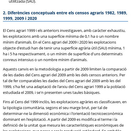
utilitzada (SAU).
2. Diferències conceptuals entre els censos agraris 1982, 1989,
1999, 2009 i 2020
El Cens agrari 1999 i els anteriors investigaven, amb caràcter exhaustiu,
les explotacions amb una superfície mínima de 0,1 ha o un nombre
mínim d'animals. En el Cens agrari del 2009 i 2020 les explotacions
objecte d'estudi han de tenir una superfície agrària útil (SAU) mínima, 1
ha i 5 ha respectivament, o un mínim de superfície d'uns determinats
conreus intensius o un nombre mínim d'animals.
Aquests canvis en la metodologia a partir de 2009 limiten la comparació
de les dades del Cens agrari del 2009 amb les dels censos anteriors. Per
tal de fer comparables les dades del Cens agrari del 2009 amb les del
1999, s'ha fet una adaptació de l'arxiu del Cens agrari 1999 a la població
estudiada el 2009, i se'n presenten unes taules bàsiques.
Fins al Cens del 1999 inclòs, les explotacions agràries es classificaven, en
la tipologia comunitària, segons el seu marge brut, per tal de
determinar-ne la dimensió econòmica i l'orientació tecnicoeconòmica
dominant en l'explotació. A partir del 2009 es modifica el terme i la
definició de la unitat que mesura les característiques econòmiques de