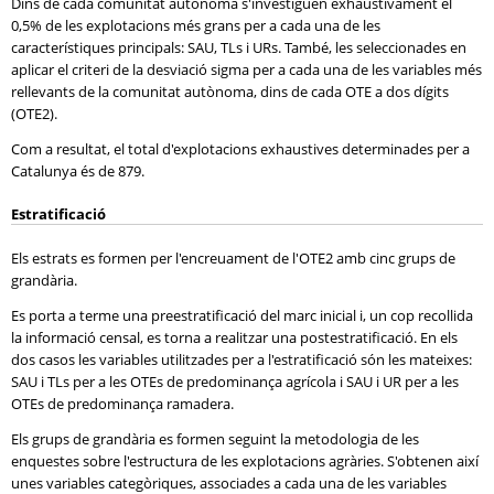
Dins de cada comunitat autònoma s'investiguen exhaustivament el
0,5% de les explotacions més grans per a cada una de les
característiques principals: SAU, TLs i URs. També, les seleccionades en
aplicar el criteri de la desviació sigma per a cada una de les variables més
rellevants de la comunitat autònoma, dins de cada OTE a dos dígits
(OTE2).
Com a resultat, el total d'explotacions exhaustives determinades per a
Catalunya és de 879.
Estratificació
Els estrats es formen per l'encreuament de l'OTE2 amb cinc grups de
grandària.
Es porta a terme una preestratificació del marc inicial i, un cop recollida
la informació censal, es torna a realitzar una postestratificació. En els
dos casos les variables utilitzades per a l'estratificació són les mateixes:
SAU i TLs per a les OTEs de predominança agrícola i SAU i UR per a les
OTEs de predominança ramadera.
Els grups de grandària es formen seguint la metodologia de les
enquestes sobre l'estructura de les explotacions agràries. S'obtenen així
unes variables categòriques, associades a cada una de les variables