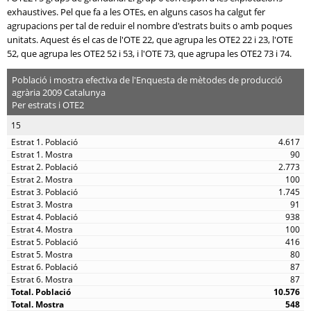
exhaustives. Pel que fa a les OTEs, en alguns casos ha calgut fer
agrupacions per tal de reduir el nombre d'estrats buits o amb poques
unitats. Aquest és el cas de l'OTE 22, que agrupa les OTE2 22 i 23, l'OTE
52, que agrupa les OTE2 52 i 53, i l'OTE 73, que agrupa les OTE2 73 i 74.
Població i mostra efectiva de l'Enquesta de mètodes de producció
agrària 2009 Catalunya
Per estrats i OTE2
15
4.617
90
2.773
100
1.745
91
938
100
416
80
87
87
10.576
548