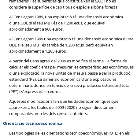
ramaderes i les superfícies que constitueixen la SAU, i no es
considera la superfície de cap tipus d'espècie arbòria forestal.
Al Cens agrari 1989, una explotació té una dimensió econòmica
d'una UDE si el seu MBT és de 1.200 ecus, que equival
aproximadament a 960 euros.
Al Cens agrari 1999 una explotació té una dimensió econòmica d'una
UDE si el seu MBT és també de 1.200 ecus, però equivalen
aproximadament a 1.205 euros.
A partir del Cens agrari del 2009 es modifica el terme i la forma de
calcular els coeficients per mesurar les característiques econòmiques
d'una explotació; la nova unitat de mesura passa a ser la producció
estàndard (PE). La dimensió econòmica d'una explotació es
determinarà, doncs, en funció de la seva producció estàndard total
(PET) i s'expressarà en euros.
Aquestes modificacions fan que les dades econòmiques que
apareixen a les taules del 2009 i 2020 no siguin directament
comparables amb les dels censos anteriors.
Orientació tecnicoeconòmica
Les tipologies de les orientacions tecnicoeconòmiques (OTE) en els