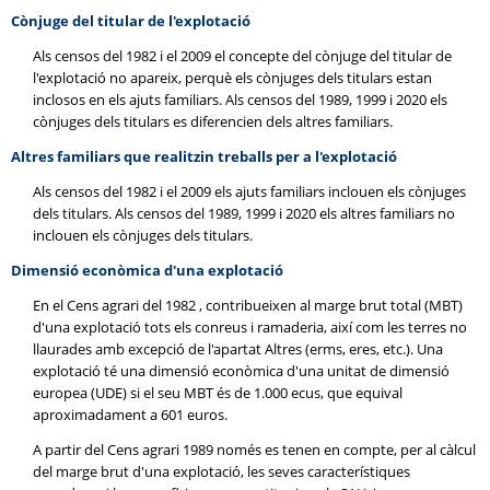
Cònjuge del titular de l'explotació
Als censos del 1982 i el 2009 el concepte del cònjuge del titular de
l'explotació no apareix, perquè els cònjuges dels titulars estan
inclosos en els ajuts familiars. Als censos del 1989, 1999 i 2020 els
cònjuges dels titulars es diferencien dels altres familiars.
Altres familiars que realitzin treballs per a l'explotació
Als censos del 1982 i el 2009 els ajuts familiars inclouen els cònjuges
dels titulars. Als censos del 1989, 1999 i 2020 els altres familiars no
inclouen els cònjuges dels titulars.
Dimensió econòmica d'una explotació
En el Cens agrari del 1982 , contribueixen al marge brut total (MBT)
d'una explotació tots els conreus i ramaderia, així com les terres no
llaurades amb excepció de l'apartat Altres (erms, eres, etc.). Una
explotació té una dimensió econòmica d'una unitat de dimensió
europea (UDE) si el seu MBT és de 1.000 ecus, que equival
aproximadament a 601 euros.
A partir del Cens agrari 1989 només es tenen en compte, per al càlcul
del marge brut d'una explotació, les seves característiques