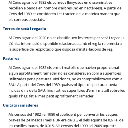
Al Cens agrari del 1982 els conreus llenyosos en disseminat es
recollien a banda en nombre d'arbres (no en hectàrees). A partir del
Cens del 1989 es consideren i es tracten de la mateixa manera que
els conreus associats.
Terres de secà i regadiu
Al Cens agrari del 2020 no es classifiquen les terres per secà i regadiu.
L'única informació disponible relacionada amb el reg fa referència a
la superfície de l'explotació que disposa d'instal·lacions de reg.
Pastures
Al Cens agrari del 1982 els erms i matolls que havien proporcionat
algun aprofitament ramader no es consideraven com a superfícies
utilitzades per a pastures. Així doncs, no es comptabilitzaven com a
SAU. A partir del Cens del 1989 qualsevol tipus de pastura queda
inclosa dins de la SAU, fins i tot les superfícies d'erm i matoll sobre les
quals s'hagi fet el més petit aprofitament ramader.
Unitats ramaderes
Als censos del 1982 i el 1989 el coeficient per convertir les vaques
braves de 24 mesos i més a UR era de 0,5, el dels equins de 0,6 i el de
les conilles mares, de 0,015. Als censos del 1999 i el 2009 aquests