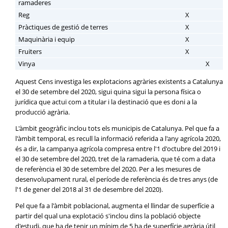
ramaderes
Reg
X
Pràctiques de gestió de terres
X
Maquinària i equip
X
Fruiters
X
Vinya
X
Aquest Cens investiga les explotacions agràries existents a Catalunya
el 30 de setembre del 2020, sigui quina sigui la persona física o
jurídica que actuï com a titular i la destinació que es doni a la
producció agrària.
L'àmbit geogràfic inclou tots els municipis de Catalunya. Pel que fa a
l'àmbit temporal, es recull la informació referida a l'any agrícola 2020,
és a dir, la campanya agrícola compresa entre l'1 d'octubre del 2019 i
el 30 de setembre del 2020, tret de la ramaderia, que té com a data
de referència el 30 de setembre del 2020. Per a les mesures de
desenvolupament rural, el període de referència és de tres anys (de
l'1 de gener del 2018 al 31 de desembre del 2020).
Pel que fa a l'àmbit poblacional, augmenta el llindar de superfície a
partir del qual una explotació s'inclou dins la població objecte
d'estudi, que ha de tenir un mínim de 5 ha de superfície agrària útil