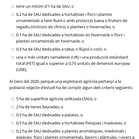
tenir un mínim d'1 ha de SAU, o
0,2 ha de SAU dedicades a hortalisses i flors i plantes
ornamentals a l'aire lliure o amb protecció baixa o fruiters de
regadiu (inclosos els cítrics) o planters o hivernacles, o
0,1 ha de SAU dedicades a hortalisses en hivernacle o flors i
plantes ornamentals en hivernacle, o
0,5 ha de SAU dedicades a tabac o llúpol o cotó, o
una o més unitats ramaderes (UR) i una producció estàndard
total (PET) igual o superior a 0,75 unitats de dimensió europea
(UDE).
Al Cens del 2020, perquè una explotació agrícola pertanyi a la
població objecte d'estudi ha de complir algun dels criteris següents:
5 ha de superfície agrícola utilitzada (SAU), o
2 ha de terres llaurades, o
0,5 ha de SAU dedicades a patates, o
0,5 ha de SAU dedicades a hortalisses fresques i maduixes, o
0,2 ha de SAU dedicades a plantes aromàtiques, medicinals i
espècies, flors i plantes ornamentals, llavors i plàntules, i vivers a