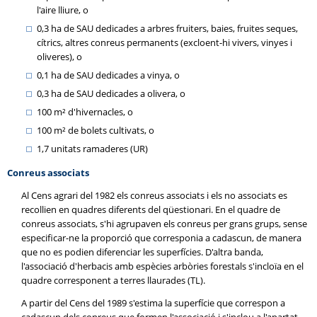
l'aire lliure, o
0,3 ha de SAU dedicades a arbres fruiters, baies, fruites seques,
cítrics, altres conreus permanents (excloent-hi vivers, vinyes i
oliveres), o
0,1 ha de SAU dedicades a vinya, o
0,3 ha de SAU dedicades a olivera, o
100 m² d'hivernacles, o
100 m² de bolets cultivats, o
1,7 unitats ramaderes (UR)
Conreus associats
Al Cens agrari del 1982 els conreus associats i els no associats es
recollien en quadres diferents del qüestionari. En el quadre de
conreus associats, s'hi agrupaven els conreus per grans grups, sense
especificar-ne la proporció que corresponia a cadascun, de manera
que no es podien diferenciar les superfícies. D'altra banda,
l'associació d'herbacis amb espècies arbòries forestals s'incloïa en el
quadre corresponent a terres llaurades (TL).
A partir del Cens del 1989 s'estima la superfície que correspon a