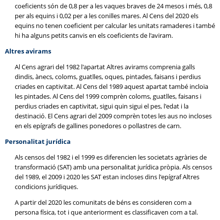
coeficients són de 0,8 per a les vaques braves de 24 mesos i més, 0,8
per als equins i 0,02 per a les conilles mares. Al Cens del 2020 els
equins no tenen coeficient per calcular les unitats ramaderes i també
hi ha alguns petits canvis en els coeficients de l'aviram.
Altres avirams
Al Cens agrari del 1982 l'apartat Altres avirams comprenia galls
dindis, ànecs, coloms, guatlles, oques, pintades, faisans i perdius
criades en captivitat. Al Cens del 1989 aquest apartat també incloïa
les pintades. Al Cens del 1999 comprèn coloms, guatlles, faisans i
perdius criades en captivitat, sigui quin sigui el pes, l'edat i la
destinació. El Cens agrari del 2009 comprèn totes les aus no incloses
en els epígrafs de gallines ponedores o pollastres de carn.
Personalitat jurídica
Als censos del 1982 i el 1999 es diferencien les societats agràries de
transformació (SAT) amb una personalitat jurídica pròpia. Als censos
del 1989, el 2009 i 2020 les SAT estan incloses dins l'epígraf Altres
condicions jurídiques.
A partir del 2020 les comunitats de béns es consideren com a
persona física, tot i que anteriorment es classificaven com a tal.