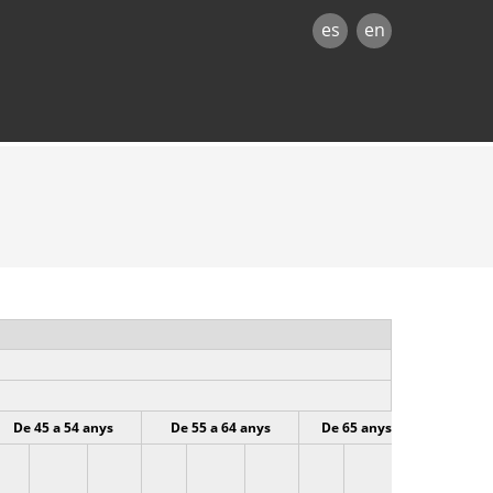
es
en
De 45 a 54 anys
De 55 a 64 anys
De 65 anys o més