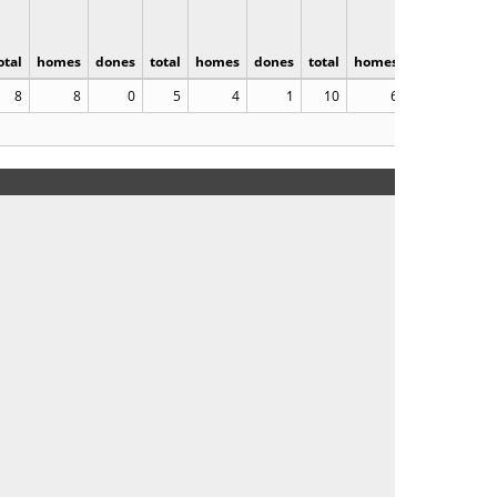
otal
homes
dones
total
homes
dones
total
homes
dones
8
8
0
5
4
1
10
6
4