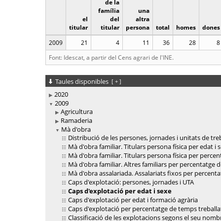
de la
família
una
el
del
altra
titular
titular
persona
total
homes
dones
2009
21
4
11
36
28
8
Font: Idescat, a partir del Cens agrari de l'INE.
Taules disponibles
[
+
]
2020
2009
Agricultura
Ramaderia
Mà d'obra
Distribució de les persones, jornades i unitats de tr
Mà d'obra familiar. Titulars persona física per edat i 
Mà d'obra familiar. Titulars persona física per percen
Mà d'obra familiar. Altres familiars per percentatge d
Mà d'obra assalariada. Assalariats fixos per percenta
Caps d'explotació: persones, jornades i UTA
Caps d'explotació per edat i sexe
Caps d'explotació per edat i formació agrària
Caps d'explotació per percentatge de temps treballa
Classificació de les explotacions segons el seu nomb