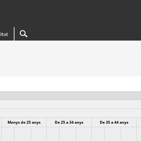
titut
Menys de 25 anys
De 25 a 34 anys
De 35 a 44 anys