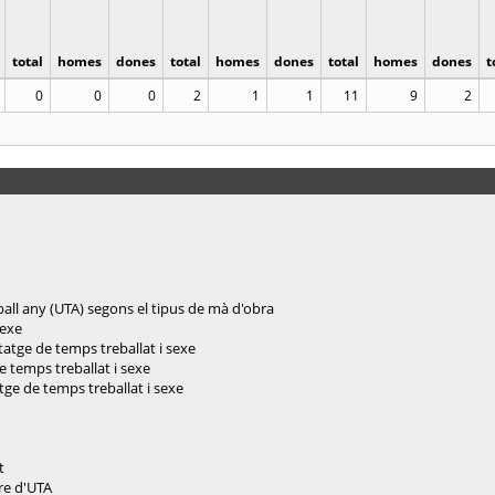
total
homes
dones
total
homes
dones
total
homes
dones
t
0
0
0
2
1
1
11
9
2
eball any (UTA) segons el tipus de mà d'obra
sexe
tatge de temps treballat i sexe
e temps treballat i sexe
tge de temps treballat i sexe
t
re d'UTA