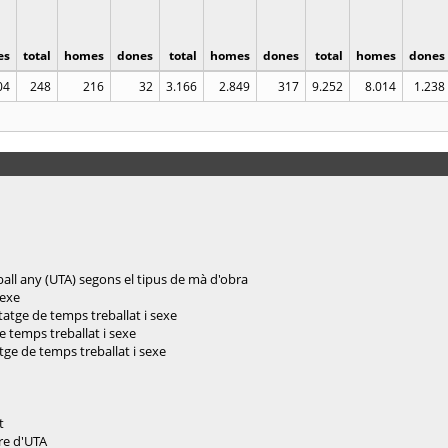
es
total
homes
dones
total
homes
dones
total
homes
dones
04
248
216
32
3.166
2.849
317
9.252
8.014
1.238
eball any (UTA) segons el tipus de mà d'obra
sexe
tatge de temps treballat i sexe
e temps treballat i sexe
tge de temps treballat i sexe
t
re d'UTA