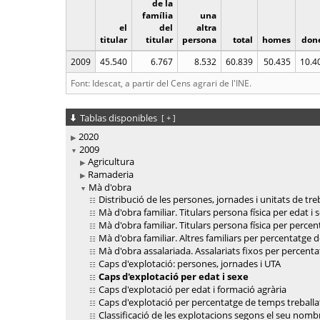
de la
família
una
el
del
altra
titular
titular
persona
total
homes
don
2009
45.540
6.767
8.532
60.839
50.435
10.4
Font: Idescat, a partir del Cens agrari de l'INE.
Tablas disponibles
[
+
]
2020
2009
Agricultura
Ramaderia
Mà d'obra
Distribució de les persones, jornades i unitats de tr
Mà d'obra familiar. Titulars persona física per edat i 
Mà d'obra familiar. Titulars persona física per percen
Mà d'obra familiar. Altres familiars per percentatge d
Mà d'obra assalariada. Assalariats fixos per percenta
Caps d'explotació: persones, jornades i UTA
Caps d'explotació per edat i sexe
Caps d'explotació per edat i formació agrària
Caps d'explotació per percentatge de temps treballa
Classificació de les explotacions segons el seu nomb