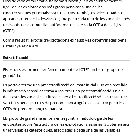
Dins de cada comunitat autònoma s'investiguen exhaustivament el
0,5% de les explotacions més grans per a cada una de les
característiques principals: SAU, TLs i URs. També, les seleccionades en
aplicar el criteri de la desviació sigma per a cada una de les variables més
rellevants de la comunitat autònoma, dins de cada OTE a dos dígits
(OTE2).
Com a resultat, el total d'explotacions exhaustives determinades per a
Catalunya és de 879.
Estratificació
Els estrats es formen per l'encreuament de l'OTE2 amb cinc grups de
grandària.
Es porta a terme una preestratificació del marc inicial i, un cop recollida
la informació censal, es torna a realitzar una postestratificació. En els
dos casos les variables utilitzades per a l'estratificació són les mateixes:
SAU i TLs per a les OTEs de predominança agrícola i SAU i UR per a les
OTEs de predominança ramadera.
Els grups de grandària es formen seguint la metodologia de les
enquestes sobre l'estructura de les explotacions agràries. S'obtenen així
unes variables categòriques, associades a cada una de les variables