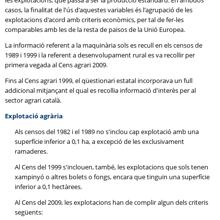
les explotacions, que passa a ser la producció estàndard. En ambdós
casos, la finalitat de l'ús d'aquestes variables és l'agrupació de les
explotacions d'acord amb criteris econòmics, per tal de fer-les
comparables amb les de la resta de països de la Unió Europea.
La informació referent a la maquinària sols es recull en els censos de
1989 i 1999 i la referent a desenvolupament rural es va recollir per
primera vegada al Cens agrari 2009.
Fins al Cens agrari 1999, el qüestionari estatal incorporava un full
addicional mitjançant el qual es recollia informació d'interès per al
sector agrari català.
Explotació agrària
Als censos del 1982 i el 1989 no s'inclou cap explotació amb una
superfície inferior a 0,1 ha, a excepció de les exclusivament
ramaderes.
Al Cens del 1999 s'inclouen, també, les explotacions que sols tenen
xampinyó o altres bolets o fongs, encara que tinguin una superfície
inferior a 0,1 hectàrees.
Al Cens del 2009, les explotacions han de complir algun dels criteris
següents: