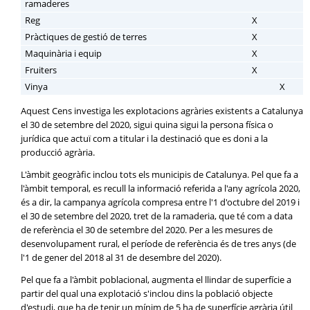
ramaderes
Reg
X
Pràctiques de gestió de terres
X
Maquinària i equip
X
Fruiters
X
Vinya
X
Aquest Cens investiga les explotacions agràries existents a Catalunya
el 30 de setembre del 2020, sigui quina sigui la persona física o
jurídica que actuï com a titular i la destinació que es doni a la
producció agrària.
L'àmbit geogràfic inclou tots els municipis de Catalunya. Pel que fa a
l'àmbit temporal, es recull la informació referida a l'any agrícola 2020,
és a dir, la campanya agrícola compresa entre l'1 d'octubre del 2019 i
el 30 de setembre del 2020, tret de la ramaderia, que té com a data
de referència el 30 de setembre del 2020. Per a les mesures de
desenvolupament rural, el període de referència és de tres anys (de
l'1 de gener del 2018 al 31 de desembre del 2020).
Pel que fa a l'àmbit poblacional, augmenta el llindar de superfície a
partir del qual una explotació s'inclou dins la població objecte
d'estudi, que ha de tenir un mínim de 5 ha de superfície agrària útil