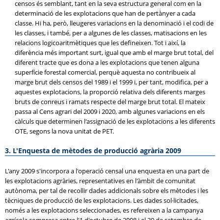
censos és semblant, tant en la seva estructura general com en la
determinació de les explotacions que han de pertànyer a cada
classe. Hi ha, però, lleugeres variacions en la denominació i el codi de
les classes, i també, per a algunes de les classes, matisacions en les
relacions logicoaritmètiques que les defineixen. Tot i així, la
diferència més important surt, igual que amb el marge brut total, del
diferent tracte que es dona a les explotacions que tenen alguna
superfície forestal comercial, perquè aquesta no contribueix al
marge brut dels censos del 1989 i el 1999 i, per tant, modifica, per a
aquestes explotacions, la proporció relativa dels diferents marges
bruts de conreus i ramats respecte del marge brut total. El mateix
passa al Cens agrari del 2009 i 2020, amb algunes variacions en els
càlculs que determinen l'assignació de les explotacions a les diferents
OTE, segons la nova unitat de PET.
3. L'Enquesta de mètodes de producció agrària 2009
L'any 2009 s'incorpora a l'operació censal una enquesta en una part de
les explotacions agràries, representatives en l'àmbit de comunitat
autònoma, per tal de recollir dades addicionals sobre els mètodes i les
tècniques de producció de les explotacions. Les dades sol·licitades,
només a les explotacions seleccionades, es refereixen a la campanya