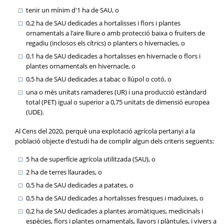
tenir un mínim d'1 ha de SAU, o
0,2 ha de SAU dedicades a hortalisses i flors i plantes
ornamentals a l'aire lliure o amb protecció baixa o fruiters de
regadiu (inclosos els cítrics) o planters o hivernacles, o
0,1 ha de SAU dedicades a hortalisses en hivernacle o flors i
plantes ornamentals en hivernacle, o
0,5 ha de SAU dedicades a tabac o llúpol o cotó, o
una o més unitats ramaderes (UR) i una producció estàndard
total (PET) igual o superior a 0,75 unitats de dimensió europea
(UDE).
Al Cens del 2020, perquè una explotació agrícola pertanyi a la
població objecte d'estudi ha de complir algun dels criteris següents:
5 ha de superfície agrícola utilitzada (SAU), o
2 ha de terres llaurades, o
0,5 ha de SAU dedicades a patates, o
0,5 ha de SAU dedicades a hortalisses fresques i maduixes, o
0,2 ha de SAU dedicades a plantes aromàtiques, medicinals i
espècies, flors i plantes ornamentals, llavors i plàntules, i vivers a