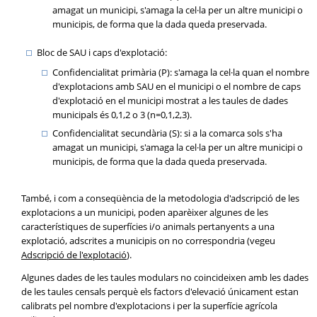
amagat un municipi, s'amaga la cel·la per un altre municipi o
municipis, de forma que la dada queda preservada.
Bloc de SAU i caps d'explotació:
Confidencialitat primària (P): s'amaga la cel·la quan el nombre
d'explotacions amb SAU en el municipi o el nombre de caps
d'explotació en el municipi mostrat a les taules de dades
municipals és 0,1,2 o 3 (n=0,1,2,3).
Confidencialitat secundària (S): si a la comarca sols s'ha
amagat un municipi, s'amaga la cel·la per un altre municipi o
municipis, de forma que la dada queda preservada.
També, i com a conseqüència de la metodologia d'adscripció de les
explotacions a un municipi, poden aparèixer algunes de les
característiques de superfícies i/o animals pertanyents a una
explotació, adscrites a municipis on no correspondria (vegeu
Adscripció de l'explotació
).
Algunes dades de les taules modulars no coincideixen amb les dades
de les taules censals perquè els factors d'elevació únicament estan
calibrats pel nombre d'explotacions i per la superfície agrícola