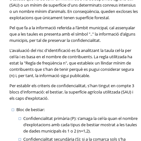
(SAU) o un mínim de superfície d'uns determinats conreus intensius
o un nombre mínim d'animals. En conseqüència, queden excloses les
explotacions que únicament tenen superfície forestal.
Pel que fa a la informació referida a l'àmbit municipal, cal assenyalar
que a les taules es presenta amb el símbol ".." la informació d'alguns
municipis, per tal de preservar la confidencialitat.
L'avaluació del risc d'identificació es fa analitzant la taula cel·la per
cel·la i es basa en el nombre de contribuents. La regla utilitzada ha
estat la "Regla de freqüència n", que estableix un llindar mínim de
contribuents que s'han de tenir perquè es pugui considerar segura
(n) i, per tant, la informació sigui publicable.
Per establir els criteris de confidencialitat, s'han tingut en compte 3
blocs d'informació: el bestiar, la superfície agrícola utilitzada (SAU) i
els caps d'explotació.
Bloc de bestiar:
Confidencialitat primària (P): s'amaga la cel·la quan el nombre
d'explotacions amb cada tipus de bestiar mostrat a les taules
de dades municipals és 1 o 2 (n=1,2).
Confidencialitat secundària (S): si a la comarca sols s'ha