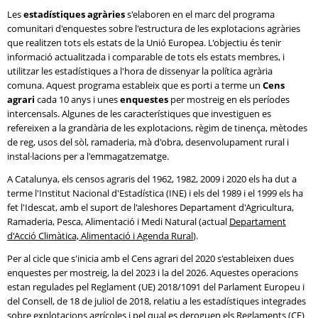
Les
estadístiques agràries
s'elaboren en el marc del programa
comunitari d'enquestes sobre l'estructura de les explotacions agràries
que realitzen tots els estats de la Unió Europea. L'objectiu és tenir
informació actualitzada i comparable de tots els estats membres, i
utilitzar les estadístiques a l'hora de dissenyar la política agrària
comuna. Aquest programa estableix que es porti a terme un
Cens
agrari
cada 10 anys i unes
enquestes
per mostreig en els períodes
intercensals. Algunes de les característiques que investiguen es
refereixen a la grandària de les explotacions, règim de tinença, mètodes
de reg, usos del sòl, ramaderia, mà d'obra, desenvolupament rural i
instal·lacions per a l'emmagatzematge.
A Catalunya, els censos agraris del 1962, 1982, 2009 i 2020 els ha dut a
terme l'Institut Nacional d'Estadística (INE) i els del 1989 i el 1999 els ha
fet l'Idescat, amb el suport de l'aleshores Departament d'Agricultura,
Ramaderia, Pesca, Alimentació i Medi Natural (actual
Departament
d'Acció Climàtica, Alimentació i Agenda Rural
).
Per al cicle que s'inicia amb el Cens agrari del 2020 s'estableixen dues
enquestes per mostreig, la del 2023 i la del 2026. Aquestes operacions
estan regulades pel Reglament (UE) 2018/1091 del Parlament Europeu i
del Consell, de 18 de juliol de 2018, relatiu a les estadístiques integrades
sobre explotacions agrícoles i pel qual es deroguen els Reglaments (CE)