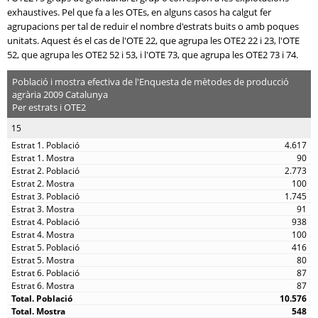
exhaustives. Pel que fa a les OTEs, en alguns casos ha calgut fer
agrupacions per tal de reduir el nombre d'estrats buits o amb poques
unitats. Aquest és el cas de l'OTE 22, que agrupa les OTE2 22 i 23, l'OTE
52, que agrupa les OTE2 52 i 53, i l'OTE 73, que agrupa les OTE2 73 i 74.
Població i mostra efectiva de l'Enquesta de mètodes de producció
agrària 2009 Catalunya
Per estrats i OTE2
15
4.617
90
2.773
100
1.745
91
938
100
416
80
87
87
10.576
548