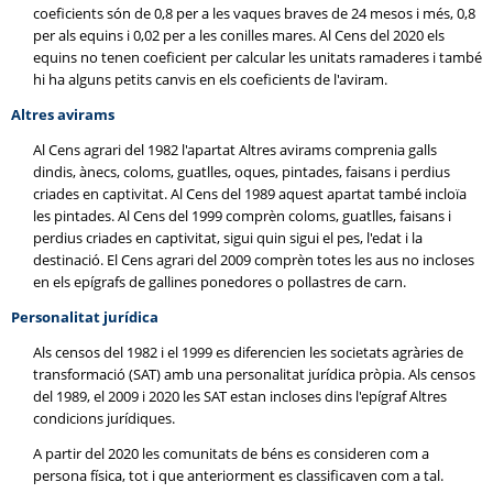
coeficients són de 0,8 per a les vaques braves de 24 mesos i més, 0,8
per als equins i 0,02 per a les conilles mares. Al Cens del 2020 els
equins no tenen coeficient per calcular les unitats ramaderes i també
hi ha alguns petits canvis en els coeficients de l'aviram.
Altres avirams
Al Cens agrari del 1982 l'apartat Altres avirams comprenia galls
dindis, ànecs, coloms, guatlles, oques, pintades, faisans i perdius
criades en captivitat. Al Cens del 1989 aquest apartat també incloïa
les pintades. Al Cens del 1999 comprèn coloms, guatlles, faisans i
perdius criades en captivitat, sigui quin sigui el pes, l'edat i la
destinació. El Cens agrari del 2009 comprèn totes les aus no incloses
en els epígrafs de gallines ponedores o pollastres de carn.
Personalitat jurídica
Als censos del 1982 i el 1999 es diferencien les societats agràries de
transformació (SAT) amb una personalitat jurídica pròpia. Als censos
del 1989, el 2009 i 2020 les SAT estan incloses dins l'epígraf Altres
condicions jurídiques.
A partir del 2020 les comunitats de béns es consideren com a
persona física, tot i que anteriorment es classificaven com a tal.