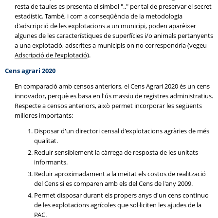
resta de taules es presenta el símbol ".." per tal de preservar el secret
estadístic. També, i com a conseqüència de la metodologia
d'adscripció de les explotacions a un municipi, poden aparèixer
algunes de les característiques de superfícies i/o animals pertanyents
a una explotació, adscrites a municipis on no correspondria (vegeu
Adscripció de l'explotació
).
Cens agrari 2020
En comparació amb censos anteriors, el Cens Agrari 2020 és un cens
innovador, perquè es basa en l'ús massiu de registres administratius.
Respecte a censos anteriors, això permet incorporar les següents
millores importants:
Disposar d'un directori censal d'explotacions agràries de més
qualitat.
Reduir sensiblement la càrrega de resposta de les unitats
informants.
Reduir aproximadament a la meitat els costos de realització
del Cens si es comparen amb els del Cens de l'any 2009.
Permet disposar durant els propers anys d'un cens continuo
de les explotacions agrícoles que sol·liciten les ajudes de la
PAC.