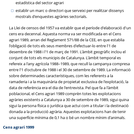
estadística del sector agrari
establir un marc o directori que serveixi per realitzar dissenys
mostrals d'enquestes agràries sectorials.
La Llei de censos del 1957 va establir que el període d'elaboració d'un
cens era decennal. Aquesta norma va ser modificada en el Cens
agrari 1989, arran del Reglament 571/88 de la CEE, en que establia
l'obligació de tots els seus membres d'efectuar-lo entre l'1 de
desembre de 1988 i l'1 de març de 1991. L'àmbit geogràfic inclou el
conjunt de tots els municipis de Catalunya. L'àmbit temporal es
refereix a l'any agrícola 1988–1989, que recull la campanya compresa
entre l'1 d'octubre de 1988 i el 30 de setembre de 1989. La informació
sobre determinades característiques, com les referents a la
ramaderia i a la maquinària de propietat exclusiva de l'explotació, la
data de referència era el dia de l'entrevista. Pel que fa a l'àmbit
poblacional, el Cens agrari 1989 comprèn totes les explotacions
agràries existents a Catalunya a 30 de setembre de 1989, sigui quina
sigui la persona física o jurídica que actuï com a titular i la destinació
donada a la producció agrària. Aquestes explotacions han de tenir
una superfície mínima de 0,1 ha o bé un nombre mínim d'animals.
Cens agrari 1999