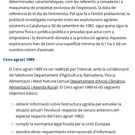
determinades característiques, com les referents a ramaderia i a
maquinària de propietat exclusiva de l'explotació, la data de
referència és el dia de l'entrevista. Pel que fa a l'àmbit poblacional, la
població investigada comprèn totes les explotacions agràries
existents a Catalunya a 30 de setembre de 1982, sigui quina sigui la
persona física o jurídica (pública o privada) que actuï com a
empresària i la destinació donada a la producció agrària. Aquestes
explotacions han de tenir una superfície mínima de 0,1 ha o bé un
nombre mínim d'animals.
Cens agrari 1989
El Cens agrari 1989 va ser realitzat per l'Idescat, amb la col·laboració
de l'aleshores Departament d'Agricultura, Ramaderia, Pesca,
Alimentació i Medi Natural (actual
Departament d'Acció Climàtica,
Alimentació i Agenda Rural
). El Cens agrari 1989 té els següents
objectius bàsics:
obtenir informació sobre l'estructura agrària per estudiar la
situació actual i l'evolució respecte de censos anteriors (en
especial respecte del Cens agrari 1982)
complir la normativa legal fixada per la Unió Europea
atendre altres requeriments internacionals d'informació