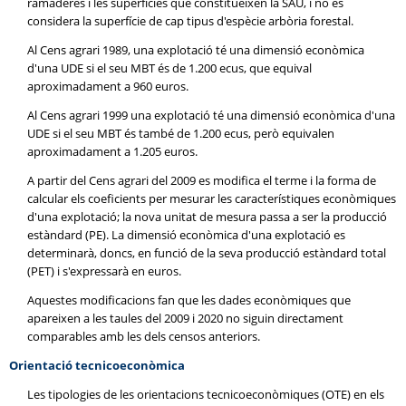
ramaderes i les superfícies que constitueixen la SAU, i no es
considera la superfície de cap tipus d'espècie arbòria forestal.
Al Cens agrari 1989, una explotació té una dimensió econòmica
d'una UDE si el seu MBT és de 1.200 ecus, que equival
aproximadament a 960 euros.
Al Cens agrari 1999 una explotació té una dimensió econòmica d'una
UDE si el seu MBT és també de 1.200 ecus, però equivalen
aproximadament a 1.205 euros.
A partir del Cens agrari del 2009 es modifica el terme i la forma de
calcular els coeficients per mesurar les característiques econòmiques
d'una explotació; la nova unitat de mesura passa a ser la producció
estàndard (PE). La dimensió econòmica d'una explotació es
determinarà, doncs, en funció de la seva producció estàndard total
(PET) i s'expressarà en euros.
Aquestes modificacions fan que les dades econòmiques que
apareixen a les taules del 2009 i 2020 no siguin directament
comparables amb les dels censos anteriors.
Orientació tecnicoeconòmica
Les tipologies de les orientacions tecnicoeconòmiques (OTE) en els