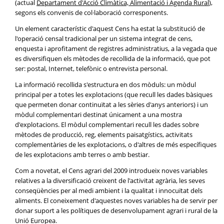
(actual
Departament d'Acció Climàtica, Alimentació i Agenda Rural
),
segons els convenis de col·laboració corresponents.
Un element característic d'aquest Cens ha estat la substitució de
l'operació censal tradicional per un sistema integrat de cens,
enquesta i aprofitament de registres administratius, a la vegada que
es diversifiquen els mètodes de recollida de la informació, que pot
ser: postal, Internet, telefònic o entrevista personal.
La informació recollida s'estructura en dos mòduls: un mòdul
principal per a totes les explotacions (que recull les dades bàsiques
que permeten donar continuïtat a les sèries d'anys anteriors) i un
mòdul complementari destinat únicament a una mostra
d'explotacions. El mòdul complementari recull les dades sobre
mètodes de producció, reg, elements paisatgístics, activitats
complementàries de les explotacions, o d'altres de més específiques
de les explotacions amb terres o amb bestiar.
Com a novetat, el Cens agrari del 2009 introdueix noves variables
relatives a la diversificació creixent de l'activitat agrària, les seves
conseqüències per al medi ambient i la qualitat i innocuïtat dels
aliments. El coneixement d'aquestes noves variables ha de servir per
donar suport a les polítiques de desenvolupament agrari i rural de la
Unió Europea.