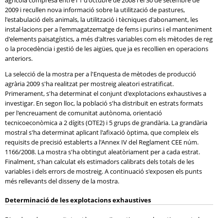
agrícola compresa entre l'1 d'octubre de 2008 i el 30 de setembre de
2009 i recullen nova informació sobre la utilització de pastures,
l'estabulació dels animals, la utilització i tècniques d'abonament, les
instal·lacions per a l'emmagatzematge de fems i purins i el manteniment
d'elements paisatgístics, a més d'altres variables com els mètodes de reg
o la procedència i gestió de les aigües, que ja es recollien en operacions
anteriors.
La selecció de la mostra per a l'Enquesta de mètodes de producció
agrària 2009 s'ha realitzat per mostreig aleatori estratificat.
Primerament, s'ha determinat el conjunt d'explotacions exhaustives a
investigar. En segon lloc, la població s'ha distribuït en estrats formats
per l'encreuament de comunitat autònoma, orientació
tecnicoeconòmica a 2 dígits (OTE2) i 5 grups de grandària. La grandària
mostral s'ha determinat aplicant l'afixació òptima, que compleix els
requisits de precisió establerts a l'Annex IV del Reglament CEE núm.
1166/2008. La mostra s'ha obtingut aleatòriament per a cada estrat.
Finalment, s'han calculat els estimadors calibrats dels totals de les
variables i dels errors de mostreig. A continuació s'exposen els punts
més rellevants del disseny de la mostra.
Determinació de les explotacions exhaustives