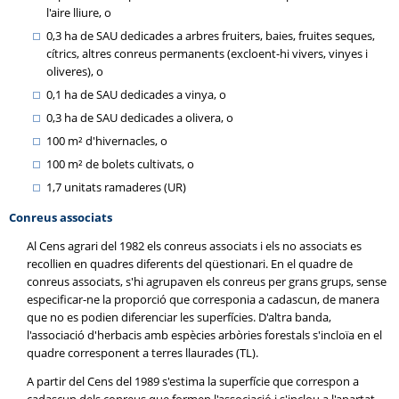
l'aire lliure, o
0,3 ha de SAU dedicades a arbres fruiters, baies, fruites seques,
cítrics, altres conreus permanents (excloent-hi vivers, vinyes i
oliveres), o
0,1 ha de SAU dedicades a vinya, o
0,3 ha de SAU dedicades a olivera, o
100 m² d'hivernacles, o
100 m² de bolets cultivats, o
1,7 unitats ramaderes (UR)
Conreus associats
Al Cens agrari del 1982 els conreus associats i els no associats es
recollien en quadres diferents del qüestionari. En el quadre de
conreus associats, s'hi agrupaven els conreus per grans grups, sense
especificar-ne la proporció que corresponia a cadascun, de manera
que no es podien diferenciar les superfícies. D'altra banda,
l'associació d'herbacis amb espècies arbòries forestals s'incloïa en el
quadre corresponent a terres llaurades (TL).
A partir del Cens del 1989 s'estima la superfície que correspon a