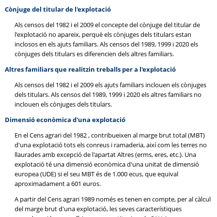
Cònjuge del titular de l'explotació
Als censos del 1982 i el 2009 el concepte del cònjuge del titular de
l'explotació no apareix, perquè els cònjuges dels titulars estan
inclosos en els ajuts familiars. Als censos del 1989, 1999 i 2020 els
cònjuges dels titulars es diferencien dels altres familiars.
Altres familiars que realitzin treballs per a l'explotació
Als censos del 1982 i el 2009 els ajuts familiars inclouen els cònjuges
dels titulars. Als censos del 1989, 1999 i 2020 els altres familiars no
inclouen els cònjuges dels titulars.
Dimensió econòmica d'una explotació
En el Cens agrari del 1982 , contribueixen al marge brut total (MBT)
d'una explotació tots els conreus i ramaderia, així com les terres no
llaurades amb excepció de l'apartat Altres (erms, eres, etc.). Una
explotació té una dimensió econòmica d'una unitat de dimensió
europea (UDE) si el seu MBT és de 1.000 ecus, que equival
aproximadament a 601 euros.
A partir del Cens agrari 1989 només es tenen en compte, per al càlcul
del marge brut d'una explotació, les seves característiques