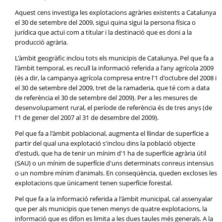
Aquest cens investiga les explotacions agràries existents a Catalunya
el 30 de setembre del 2009, sigui quina sigui la persona física o
jurídica que actuï com a titular i la destinació que es doni a la
producció agrària.
L'àmbit geogràfic inclou tots els municipis de Catalunya. Pel que fa a
l'àmbit temporal, es recull la informació referida a l'any agrícola 2009
(és a dir, la campanya agrícola compresa entre l'1 d'octubre del 2008 i
el 30 de setembre del 2009, tret de la ramaderia, que té com a data
de referència el 30 de setembre del 2009). Per a les mesures de
desenvolupament rural, el període de referència és de tres anys (de
l'1 de gener del 2007 al 31 de desembre del 2009).
Pel que fa a l'àmbit poblacional, augmenta el llindar de superfície a
partir del qual una explotació s'inclou dins la població objecte
d'estudi, que ha de tenir un mínim d'1 ha de superfície agrària útil
(SAU) o un mínim de superfície d'uns determinats conreus intensius
o un nombre mínim d'animals. En conseqüència, queden excloses les
explotacions que únicament tenen superfície forestal.
Pel que fa a la informació referida a l'àmbit municipal, cal assenyalar
que per als municipis que tenen menys de quatre explotacions, la
informació que es difon es limita a les dues taules més generals. A la