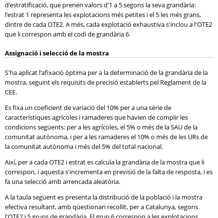
d'estratificació, que prenen valors d'1 a 5 segons la seva grandària:
l'estrat 1 representa les explotacions més petites i el 5 les més grans,
dintre de cada OTE2. A més, cada explotació exhaustiva s'inclou a l'OTE2
que li correspon amb el codi de grandària 6.
Assignació i selecció de la mostra
S'ha aplicat l'afixació òptima per a la determinació de la grandària de la
mostra, seguint els requisits de precisió establerts pel Reglament de la
CEE.
Es fixa un coeficient de variació del 10% per a una sèrie de
característiques agrícoles i ramaderes que havien de complir les
condicions següents: per a les agrícoles, el 5% o més de la SAU de la
comunitat autònoma, i per a les ramaderes el 10% o més de les URs de
la comunitat autònoma i més del 5% del total nacional.
Així, per a cada OTE2 i estrat es calcula la grandària de la mostra que li
correspon, i aquesta s'incrementa en previsió de la falta de resposta, i es
fa una selecció amb arrencada aleatòria.
A la taula següent es presenta la distribució de la població i la mostra
efectiva resultant, amb qüestionari recollit, per a Catalunya, segons
l'OTE2 i 5 grups de grandària. El grup 6 correspon a les explotacions