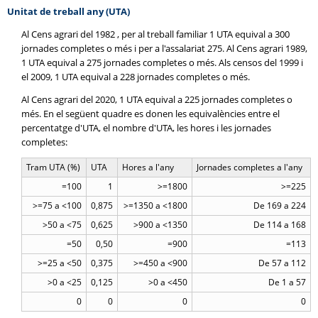
Unitat de treball any (UTA)
Al Cens agrari del 1982 , per al treball familiar 1 UTA equival a 300
jornades completes o més i per a l'assalariat 275. Al Cens agrari 1989,
1 UTA equival a 275 jornades completes o més. Als censos del 1999 i
el 2009, 1 UTA equival a 228 jornades completes o més.
Al Cens agrari del 2020, 1 UTA equival a 225 jornades completes o
més. En el següent quadre es donen les equivalències entre el
percentatge d'UTA, el nombre d'UTA, les hores i les jornades
completes:
Tram UTA (%)
UTA
Hores a l'any
Jornades completes a l'any
=100
1
>=1800
>=225
>=75 a <100
0,875
>=1350 a <1800
De 169 a 224
>50 a <75
0,625
>900 a <1350
De 114 a 168
=50
0,50
=900
=113
>=25 a <50
0,375
>=450 a <900
De 57 a 112
>0 a <25
0,125
>0 a <450
De 1 a 57
0
0
0
0