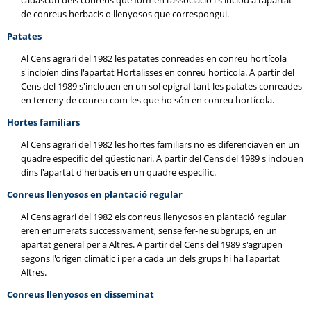
cadascun dels conreus que formen l'associació i s'inclou a l'apartat
de conreus herbacis o llenyosos que correspongui.
Patates
Al Cens agrari del 1982 les patates conreades en conreu hortícola
s'incloïen dins l'apartat Hortalisses en conreu hortícola. A partir del
Cens del 1989 s'inclouen en un sol epígraf tant les patates conreades
en terreny de conreu com les que ho són en conreu hortícola.
Hortes familiars
Al Cens agrari del 1982 les hortes familiars no es diferenciaven en un
quadre específic del qüestionari. A partir del Cens del 1989 s'inclouen
dins l'apartat d'herbacis en un quadre específic.
Conreus llenyosos en plantació regular
Al Cens agrari del 1982 els conreus llenyosos en plantació regular
eren enumerats successivament, sense fer-ne subgrups, en un
apartat general per a Altres. A partir del Cens del 1989 s'agrupen
segons l'origen climàtic i per a cada un dels grups hi ha l'apartat
Altres.
Conreus llenyosos en disseminat