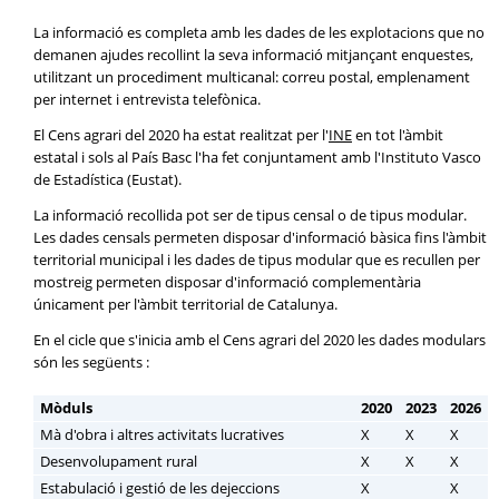
La informació es completa amb les dades de les explotacions que no
demanen ajudes recollint la seva informació mitjançant enquestes,
utilitzant un procediment multicanal: correu postal, emplenament
per internet i entrevista telefònica.
El Cens agrari del 2020 ha estat realitzat per l'
INE
en tot l'àmbit
estatal i sols al País Basc l'ha fet conjuntament amb l'Instituto Vasco
de Estadística (Eustat).
La informació recollida pot ser de tipus censal o de tipus modular.
Les dades censals permeten disposar d'informació bàsica fins l'àmbit
territorial municipal i les dades de tipus modular que es recullen per
mostreig permeten disposar d'informació complementària
únicament per l'àmbit territorial de Catalunya.
En el cicle que s'inicia amb el Cens agrari del 2020 les dades modulars
són les següents :
Mòduls
2020
2023
2026
Mà d'obra i altres activitats lucratives
X
X
X
Desenvolupament rural
X
X
X
Estabulació i gestió de les dejeccions
X
X