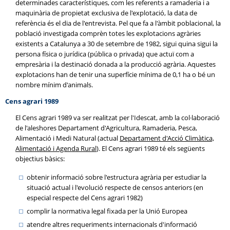
determinades característiques, com les referents a ramaderia i a
maquinària de propietat exclusiva de l'explotació, la data de
referència és el dia de l'entrevista. Pel que fa a l'àmbit poblacional, la
població investigada comprèn totes les explotacions agràries
existents a Catalunya a 30 de setembre de 1982, sigui quina sigui la
persona física o jurídica (pública o privada) que actuï com a
empresària i la destinació donada a la producció agrària. Aquestes
explotacions han de tenir una superfície mínima de 0,1 ha o bé un
nombre mínim d'animals.
Cens agrari 1989
El Cens agrari 1989 va ser realitzat per l'Idescat, amb la col·laboració
de l'aleshores Departament d'Agricultura, Ramaderia, Pesca,
Alimentació i Medi Natural (actual
Departament d'Acció Climàtica,
Alimentació i Agenda Rural
). El Cens agrari 1989 té els següents
objectius bàsics:
obtenir informació sobre l'estructura agrària per estudiar la
situació actual i l'evolució respecte de censos anteriors (en
especial respecte del Cens agrari 1982)
complir la normativa legal fixada per la Unió Europea
atendre altres requeriments internacionals d'informació