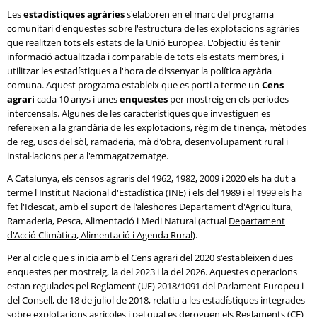
Les
estadístiques agràries
s'elaboren en el marc del programa
comunitari d'enquestes sobre l'estructura de les explotacions agràries
que realitzen tots els estats de la Unió Europea. L'objectiu és tenir
informació actualitzada i comparable de tots els estats membres, i
utilitzar les estadístiques a l'hora de dissenyar la política agrària
comuna. Aquest programa estableix que es porti a terme un
Cens
agrari
cada 10 anys i unes
enquestes
per mostreig en els períodes
intercensals. Algunes de les característiques que investiguen es
refereixen a la grandària de les explotacions, règim de tinença, mètodes
de reg, usos del sòl, ramaderia, mà d'obra, desenvolupament rural i
instal·lacions per a l'emmagatzematge.
A Catalunya, els censos agraris del 1962, 1982, 2009 i 2020 els ha dut a
terme l'Institut Nacional d'Estadística (INE) i els del 1989 i el 1999 els ha
fet l'Idescat, amb el suport de l'aleshores Departament d'Agricultura,
Ramaderia, Pesca, Alimentació i Medi Natural (actual
Departament
d'Acció Climàtica, Alimentació i Agenda Rural
).
Per al cicle que s'inicia amb el Cens agrari del 2020 s'estableixen dues
enquestes per mostreig, la del 2023 i la del 2026. Aquestes operacions
estan regulades pel Reglament (UE) 2018/1091 del Parlament Europeu i
del Consell, de 18 de juliol de 2018, relatiu a les estadístiques integrades
sobre explotacions agrícoles i pel qual es deroguen els Reglaments (CE)