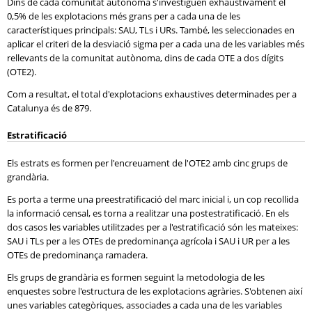
Dins de cada comunitat autònoma s'investiguen exhaustivament el
0,5% de les explotacions més grans per a cada una de les
característiques principals: SAU, TLs i URs. També, les seleccionades en
aplicar el criteri de la desviació sigma per a cada una de les variables més
rellevants de la comunitat autònoma, dins de cada OTE a dos dígits
(OTE2).
Com a resultat, el total d'explotacions exhaustives determinades per a
Catalunya és de 879.
Estratificació
Els estrats es formen per l'encreuament de l'OTE2 amb cinc grups de
grandària.
Es porta a terme una preestratificació del marc inicial i, un cop recollida
la informació censal, es torna a realitzar una postestratificació. En els
dos casos les variables utilitzades per a l'estratificació són les mateixes:
SAU i TLs per a les OTEs de predominança agrícola i SAU i UR per a les
OTEs de predominança ramadera.
Els grups de grandària es formen seguint la metodologia de les
enquestes sobre l'estructura de les explotacions agràries. S'obtenen així
unes variables categòriques, associades a cada una de les variables