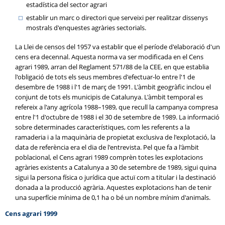
estadística del sector agrari
establir un marc o directori que serveixi per realitzar dissenys
mostrals d'enquestes agràries sectorials.
La Llei de censos del 1957 va establir que el període d'elaboració d'un
cens era decennal. Aquesta norma va ser modificada en el Cens
agrari 1989, arran del Reglament 571/88 de la CEE, en que establia
l'obligació de tots els seus membres d'efectuar-lo entre l'1 de
desembre de 1988 i l'1 de març de 1991. L'àmbit geogràfic inclou el
conjunt de tots els municipis de Catalunya. L'àmbit temporal es
refereix a l'any agrícola 1988–1989, que recull la campanya compresa
entre l'1 d'octubre de 1988 i el 30 de setembre de 1989. La informació
sobre determinades característiques, com les referents a la
ramaderia i a la maquinària de propietat exclusiva de l'explotació, la
data de referència era el dia de l'entrevista. Pel que fa a l'àmbit
poblacional, el Cens agrari 1989 comprèn totes les explotacions
agràries existents a Catalunya a 30 de setembre de 1989, sigui quina
sigui la persona física o jurídica que actuï com a titular i la destinació
donada a la producció agrària. Aquestes explotacions han de tenir
una superfície mínima de 0,1 ha o bé un nombre mínim d'animals.
Cens agrari 1999