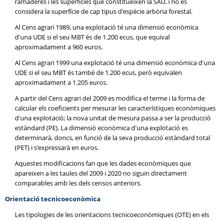
ramaderes i les superfícies que constitueixen la SAU, i no es
considera la superfície de cap tipus d'espècie arbòria forestal.
Al Cens agrari 1989, una explotació té una dimensió econòmica
d'una UDE si el seu MBT és de 1.200 ecus, que equival
aproximadament a 960 euros.
Al Cens agrari 1999 una explotació té una dimensió econòmica d'una
UDE si el seu MBT és també de 1.200 ecus, però equivalen
aproximadament a 1.205 euros.
A partir del Cens agrari del 2009 es modifica el terme i la forma de
calcular els coeficients per mesurar les característiques econòmiques
d'una explotació; la nova unitat de mesura passa a ser la producció
estàndard (PE). La dimensió econòmica d'una explotació es
determinarà, doncs, en funció de la seva producció estàndard total
(PET) i s'expressarà en euros.
Aquestes modificacions fan que les dades econòmiques que
apareixen a les taules del 2009 i 2020 no siguin directament
comparables amb les dels censos anteriors.
Orientació tecnicoeconòmica
Les tipologies de les orientacions tecnicoeconòmiques (OTE) en els