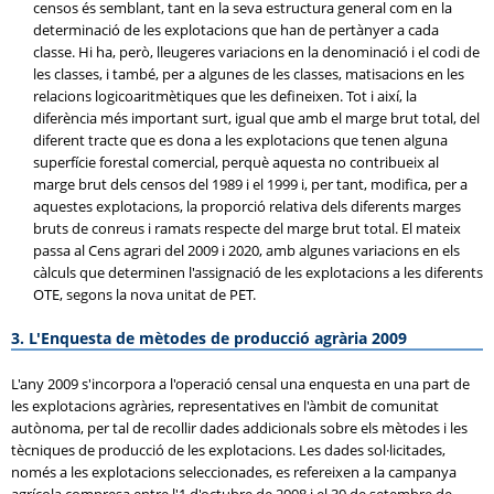
censos és semblant, tant en la seva estructura general com en la
determinació de les explotacions que han de pertànyer a cada
classe. Hi ha, però, lleugeres variacions en la denominació i el codi de
les classes, i també, per a algunes de les classes, matisacions en les
relacions logicoaritmètiques que les defineixen. Tot i així, la
diferència més important surt, igual que amb el marge brut total, del
diferent tracte que es dona a les explotacions que tenen alguna
superfície forestal comercial, perquè aquesta no contribueix al
marge brut dels censos del 1989 i el 1999 i, per tant, modifica, per a
aquestes explotacions, la proporció relativa dels diferents marges
bruts de conreus i ramats respecte del marge brut total. El mateix
passa al Cens agrari del 2009 i 2020, amb algunes variacions en els
càlculs que determinen l'assignació de les explotacions a les diferents
OTE, segons la nova unitat de PET.
3. L'Enquesta de mètodes de producció agrària 2009
L'any 2009 s'incorpora a l'operació censal una enquesta en una part de
les explotacions agràries, representatives en l'àmbit de comunitat
autònoma, per tal de recollir dades addicionals sobre els mètodes i les
tècniques de producció de les explotacions. Les dades sol·licitades,
només a les explotacions seleccionades, es refereixen a la campanya