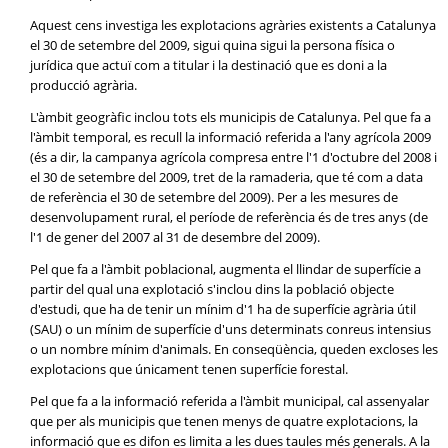
Aquest cens investiga les explotacions agràries existents a Catalunya
el 30 de setembre del 2009, sigui quina sigui la persona física o
jurídica que actuï com a titular i la destinació que es doni a la
producció agrària.
L'àmbit geogràfic inclou tots els municipis de Catalunya. Pel que fa a
l'àmbit temporal, es recull la informació referida a l'any agrícola 2009
(és a dir, la campanya agrícola compresa entre l'1 d'octubre del 2008 i
el 30 de setembre del 2009, tret de la ramaderia, que té com a data
de referència el 30 de setembre del 2009). Per a les mesures de
desenvolupament rural, el període de referència és de tres anys (de
l'1 de gener del 2007 al 31 de desembre del 2009).
Pel que fa a l'àmbit poblacional, augmenta el llindar de superfície a
partir del qual una explotació s'inclou dins la població objecte
d'estudi, que ha de tenir un mínim d'1 ha de superfície agrària útil
(SAU) o un mínim de superfície d'uns determinats conreus intensius
o un nombre mínim d'animals. En conseqüència, queden excloses les
explotacions que únicament tenen superfície forestal.
Pel que fa a la informació referida a l'àmbit municipal, cal assenyalar
que per als municipis que tenen menys de quatre explotacions, la
informació que es difon es limita a les dues taules més generals. A la