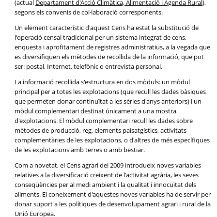
(actual
Departament d'Acció Climàtica, Alimentació i Agenda Rural
),
segons els convenis de col·laboració corresponents.
Un element característic d'aquest Cens ha estat la substitució de
l'operació censal tradicional per un sistema integrat de cens,
enquesta i aprofitament de registres administratius, a la vegada que
es diversifiquen els mètodes de recollida de la informació, que pot
ser: postal, Internet, telefònic o entrevista personal.
La informació recollida s'estructura en dos mòduls: un mòdul
principal per a totes les explotacions (que recull les dades bàsiques
que permeten donar continuïtat a les sèries d'anys anteriors) i un
mòdul complementari destinat únicament a una mostra
d'explotacions. El mòdul complementari recull les dades sobre
mètodes de producció, reg, elements paisatgístics, activitats
complementàries de les explotacions, o d'altres de més específiques
de les explotacions amb terres o amb bestiar.
Com a novetat, el Cens agrari del 2009 introdueix noves variables
relatives a la diversificació creixent de l'activitat agrària, les seves
conseqüències per al medi ambient i la qualitat i innocuïtat dels
aliments. El coneixement d'aquestes noves variables ha de servir per
donar suport a les polítiques de desenvolupament agrari i rural de la
Unió Europea.