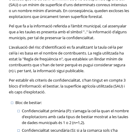
(SAU) o un mínim de superfície d'uns determinats conreus intensius
o un nombre mínim d'animals. En conseqüència, queden excloses les
explotacions que únicament tenen superfície forestal.
Pel que fa a la informació referida a l'àmbit municipal, cal assenyalar
que a les taules es presenta amb el símbol ".." la informació d'alguns
municipis, per tal de preservar la confidencialitat.
L'avaluació del risc d'identificació es fa analitzant la taula cel·la per
cel·la i es basa en el nombre de contribuents. La regla utilitzada ha
estat la "Regla de freqüència n", que estableix un llindar mínim de
contribuents que s'han de tenir perquè es pugui considerar segura
(n) i, per tant, la informació sigui publicable.
Per establir els criteris de confidencialitat, s'han tingut en compte 3
blocs d'informació: el bestiar, la superfície agrícola utilitzada (SAU) i
els caps d'explotació.
Bloc de bestiar:
Confidencialitat primària (P): s'amaga la cel·la quan el nombre
d'explotacions amb cada tipus de bestiar mostrat a les taules
de dades municipals és 1 o 2 (n=1,2).
Confidencialitat secundària (S): si a la comarca sols s'ha