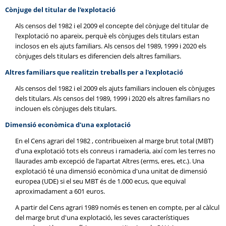
Cònjuge del titular de l'explotació
Als censos del 1982 i el 2009 el concepte del cònjuge del titular de
l'explotació no apareix, perquè els cònjuges dels titulars estan
inclosos en els ajuts familiars. Als censos del 1989, 1999 i 2020 els
cònjuges dels titulars es diferencien dels altres familiars.
Altres familiars que realitzin treballs per a l'explotació
Als censos del 1982 i el 2009 els ajuts familiars inclouen els cònjuges
dels titulars. Als censos del 1989, 1999 i 2020 els altres familiars no
inclouen els cònjuges dels titulars.
Dimensió econòmica d'una explotació
En el Cens agrari del 1982 , contribueixen al marge brut total (MBT)
d'una explotació tots els conreus i ramaderia, així com les terres no
llaurades amb excepció de l'apartat Altres (erms, eres, etc.). Una
explotació té una dimensió econòmica d'una unitat de dimensió
europea (UDE) si el seu MBT és de 1.000 ecus, que equival
aproximadament a 601 euros.
A partir del Cens agrari 1989 només es tenen en compte, per al càlcul
del marge brut d'una explotació, les seves característiques