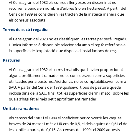
Al Cens agrari del 1982 els conreus llenyosos en disseminat es
recollien a banda en nombre d'arbres (no en hectàrees). A partir del
Cens del 1989 es consideren i es tracten de la mateixa manera que
els conreus associats.
Terres de secà i regadiu
Al Cens agrari del 2020 no es classifiquen les terres per secà i regadiu.
L'única informació disponible relacionada amb el reg fa referència a
la superfície de l'explotació que disposa d'instal·lacions de reg.
Pastures
Al Cens agrari del 1982 els erms i matolls que havien proporcionat
algun aprofitament ramader no es consideraven com a superfícies
utilitzades per a pastures. Així doncs, no es comptabilitzaven com a
SAU. A partir del Cens del 1989 qualsevol tipus de pastura queda
inclosa dins de la SAU, fins i tot les superfícies d'erm i matoll sobre les
quals s'hagi fet el més petit aprofitament ramader.
Unitats ramaderes
Als censos del 1982 i el 1989 el coeficient per convertir les vaques
braves de 24 mesos i més a UR era de 0,5, el dels equins de 0,6 i el de
les conilles mares, de 0,015. Als censos del 1999 i el 2009 aquests