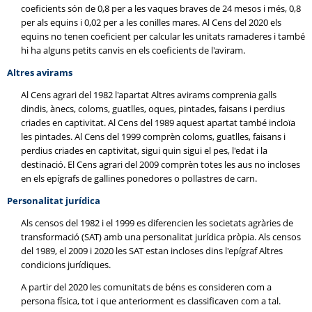
coeficients són de 0,8 per a les vaques braves de 24 mesos i més, 0,8
per als equins i 0,02 per a les conilles mares. Al Cens del 2020 els
equins no tenen coeficient per calcular les unitats ramaderes i també
hi ha alguns petits canvis en els coeficients de l'aviram.
Altres avirams
Al Cens agrari del 1982 l'apartat Altres avirams comprenia galls
dindis, ànecs, coloms, guatlles, oques, pintades, faisans i perdius
criades en captivitat. Al Cens del 1989 aquest apartat també incloïa
les pintades. Al Cens del 1999 comprèn coloms, guatlles, faisans i
perdius criades en captivitat, sigui quin sigui el pes, l'edat i la
destinació. El Cens agrari del 2009 comprèn totes les aus no incloses
en els epígrafs de gallines ponedores o pollastres de carn.
Personalitat jurídica
Als censos del 1982 i el 1999 es diferencien les societats agràries de
transformació (SAT) amb una personalitat jurídica pròpia. Als censos
del 1989, el 2009 i 2020 les SAT estan incloses dins l'epígraf Altres
condicions jurídiques.
A partir del 2020 les comunitats de béns es consideren com a
persona física, tot i que anteriorment es classificaven com a tal.