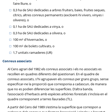
l'aire lliure, o
0,3 ha de SAU dedicades a arbres fruiters, baies, fruites seques,
cítrics, altres conreus permanents (excloent-hi vivers, vinyes i
oliveres), o
0,1 ha de SAU dedicades a vinya, o
0,3 ha de SAU dedicades a olivera, o
100 m² d'hivernacles, o
100 m² de bolets cultivats, o
1,7 unitats ramaderes (UR)
Conreus associats
Al Cens agrari del 1982 els conreus associats i els no associats es
recollien en quadres diferents del qüestionari. En el quadre de
conreus associats, s'hi agrupaven els conreus per grans grups, sense
especificar-ne la proporció que corresponia a cadascun, de manera
que no es podien diferenciar les superfícies. D'altra banda,
l'associació d'herbacis amb espècies arbòries forestals s'incloïa en el
quadre corresponent a terres llaurades (TL).
A partir del Cens del 1989 s'estima la superfície que correspon a