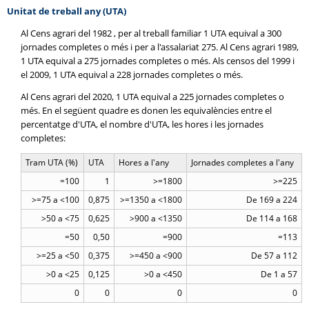
Unitat de treball any (UTA)
Al Cens agrari del 1982 , per al treball familiar 1 UTA equival a 300
jornades completes o més i per a l'assalariat 275. Al Cens agrari 1989,
1 UTA equival a 275 jornades completes o més. Als censos del 1999 i
el 2009, 1 UTA equival a 228 jornades completes o més.
Al Cens agrari del 2020, 1 UTA equival a 225 jornades completes o
més. En el següent quadre es donen les equivalències entre el
percentatge d'UTA, el nombre d'UTA, les hores i les jornades
completes:
Tram UTA (%)
UTA
Hores a l'any
Jornades completes a l'any
=100
1
>=1800
>=225
>=75 a <100
0,875
>=1350 a <1800
De 169 a 224
>50 a <75
0,625
>900 a <1350
De 114 a 168
=50
0,50
=900
=113
>=25 a <50
0,375
>=450 a <900
De 57 a 112
>0 a <25
0,125
>0 a <450
De 1 a 57
0
0
0
0