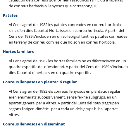
cadascun dels conreus que formen l'associació i s'inclou a l'apartat
de conreus herbacis o llenyosos que correspongui.
Patates
Al Cens agrari del 1982 les patates conreades en conreu hortícola
s'incloïen dins l'apartat Hortalisses en conreu hortícola. A partir del
Cens del 1989 s'inclouen en un sol epígraf tant les patates conreades
en terreny de conreu com les que ho són en conreu hortícola.
Hortes familiars
Al Cens agrari del 1982 les hortes familiars no es diferenciaven en un
quadre específic del qüestionari. A partir del Cens del 1989 s'inclouen
dins l'apartat d'herbacis en un quadre específic.
Conreus llenyosos en plantació regular
Al Cens agrari del 1982 els conreus llenyosos en plantació regular
eren enumerats successivament, sense fer-ne subgrups, en un
apartat general per a Altres. A partir del Cens del 1989 s'agrupen
segons l'origen climàtic i per a cada un dels grups hi ha l'apartat
Altres.
Conreus llenyosos en disseminat