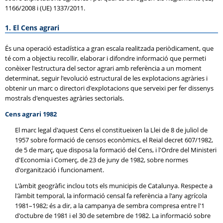
1166/2008 i (UE) 1337/2011.
1. El Cens agrari
És una operació estadística a gran escala realitzada periòdicament, que
té com a objectiu recollir, elaborar i difondre informació que permeti
conèixer l'estructura del sector agrari amb referència a un moment
determinat, seguir l'evolució estructural de les explotacions agràries i
obtenir un marc o directori d'explotacions que serveixi per fer dissenys
mostrals d'enquestes agràries sectorials.
Cens agrari 1982
El marc legal d'aquest Cens el constitueixen la Llei de 8 de juliol de
1957 sobre formació de censos econòmics, el Reial decret 607/1982,
de 5 de març, que disposa la formació del Cens, i l'Ordre del Ministeri
d'Economia i Comerç, de 23 de juny de 1982, sobre normes
d'organització i funcionament.
L'àmbit geogràfic inclou tots els municipis de Catalunya. Respecte a
l'àmbit temporal, la informació censal fa referència a l'any agrícola
1981–1982; és a dir, a la campanya de sembra compresa entre l'1
d'octubre de 1981 i el 30 de setembre de 1982. La informació sobre