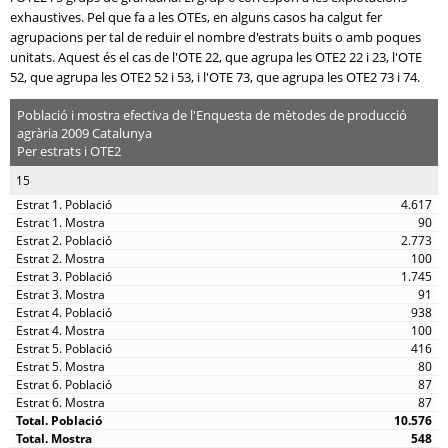
exhaustives. Pel que fa a les OTEs, en alguns casos ha calgut fer
agrupacions per tal de reduir el nombre d'estrats buits o amb poques
unitats. Aquest és el cas de l'OTE 22, que agrupa les OTE2 22 i 23, l'OTE
52, que agrupa les OTE2 52 i 53, i l'OTE 73, que agrupa les OTE2 73 i 74.
Població i mostra efectiva de l'Enquesta de mètodes de producció
agrària 2009 Catalunya
Per estrats i OTE2
15
4.617
90
2.773
100
1.745
91
938
100
416
80
87
87
10.576
548