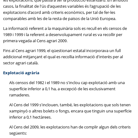
les explotacions, que passa a ser la producció estàndard. En ambdós
casos, la finalitat de l'ús d'aquestes variables és l'agrupació de les
explotacions d'acord amb criteris econòmics, per tal de fer-les
comparables amb les de la resta de països de la Unió Europea.
La informació referent a la maquinària sols es recull en els censos de
1989 i 1999 i la referent a desenvolupament rural es va recollir per
primera vegada al Cens agrari 2009.
Fins al Cens agrari 1999, el qüestionari estatal incorporava un full
addicional mitjançant el qual es recollia informació d'interès per al
sector agrari català.
Explotació agrària
Als censos del 1982 i el 1989 no s'inclou cap explotació amb una
superfície inferior a 0,1 ha, a excepció de les exclusivament
ramaderes.
Al Cens del 1999 s'inclouen, també, les explotacions que sols tenen
xampinyó o altres bolets o fongs, encara que tinguin una superfície
inferior a 0,1 hectàrees.
Al Cens del 2009, les explotacions han de complir algun dels criteris
següents: