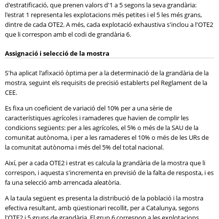
d'estratificació, que prenen valors d'1 a 5 segons la seva grandària:
l'estrat 1 representa les explotacions més petites i el 5 les més grans,
dintre de cada OTE2. A més, cada explotació exhaustiva s'inclou a l'OTE2
que li correspon amb el codi de grandària 6.
Assignació i selecció de la mostra
S'ha aplicat l'afixació òptima per a la determinació de la grandària de la
mostra, seguint els requisits de precisió establerts pel Reglament de la
CEE.
Es fixa un coeficient de variació del 10% per a una sèrie de
característiques agrícoles i ramaderes que havien de complir les
condicions següents: per a les agrícoles, el 5% o més de la SAU de la
comunitat autònoma, i per a les ramaderes el 10% o més de les URs de
la comunitat autònoma i més del 5% del total nacional.
Així, per a cada OTE2 i estrat es calcula la grandària de la mostra que li
correspon, i aquesta s'incrementa en previsió de la falta de resposta, i es
fa una selecció amb arrencada aleatòria.
A la taula següent es presenta la distribució de la població i la mostra
efectiva resultant, amb qüestionari recollit, per a Catalunya, segons
l'OTE2 i 5 grups de grandària. El grup 6 correspon a les explotacions