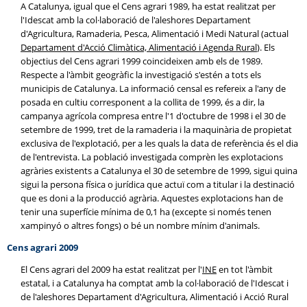
A Catalunya, igual que el Cens agrari 1989, ha estat realitzat per
l'Idescat amb la col·laboració de l'aleshores Departament
d'Agricultura, Ramaderia, Pesca, Alimentació i Medi Natural (actual
Departament d'Acció Climàtica, Alimentació i Agenda Rural
). Els
objectius del Cens agrari 1999 coincideixen amb els de 1989.
Respecte a l'àmbit geogràfic la investigació s'estén a tots els
municipis de Catalunya. La informació censal es refereix a l'any de
posada en cultiu corresponent a la collita de 1999, és a dir, la
campanya agrícola compresa entre l'1 d'octubre de 1998 i el 30 de
setembre de 1999, tret de la ramaderia i la maquinària de propietat
exclusiva de l'explotació, per a les quals la data de referència és el dia
de l'entrevista. La població investigada comprèn les explotacions
agràries existents a Catalunya el 30 de setembre de 1999, sigui quina
sigui la persona física o jurídica que actuï com a titular i la destinació
que es doni a la producció agrària. Aquestes explotacions han de
tenir una superfície mínima de 0,1 ha (excepte si només tenen
xampinyó o altres fongs) o bé un nombre mínim d'animals.
Cens agrari 2009
El Cens agrari del 2009 ha estat realitzat per l'
INE
en tot l'àmbit
estatal, i a Catalunya ha comptat amb la col·laboració de l'Idescat i
de l'aleshores Departament d'Agricultura, Alimentació i Acció Rural