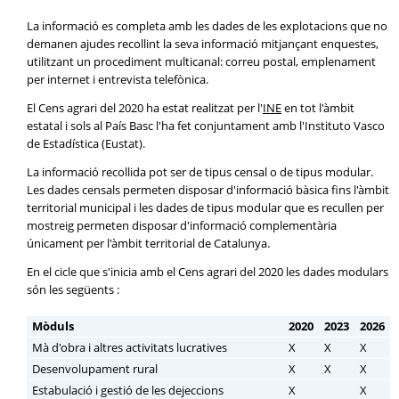
La informació es completa amb les dades de les explotacions que no
demanen ajudes recollint la seva informació mitjançant enquestes,
utilitzant un procediment multicanal: correu postal, emplenament
per internet i entrevista telefònica.
El Cens agrari del 2020 ha estat realitzat per l'
INE
en tot l'àmbit
estatal i sols al País Basc l'ha fet conjuntament amb l'Instituto Vasco
de Estadística (Eustat).
La informació recollida pot ser de tipus censal o de tipus modular.
Les dades censals permeten disposar d'informació bàsica fins l'àmbit
territorial municipal i les dades de tipus modular que es recullen per
mostreig permeten disposar d'informació complementària
únicament per l'àmbit territorial de Catalunya.
En el cicle que s'inicia amb el Cens agrari del 2020 les dades modulars
són les següents :
Mòduls
2020
2023
2026
Mà d'obra i altres activitats lucratives
X
X
X
Desenvolupament rural
X
X
X
Estabulació i gestió de les dejeccions
X
X