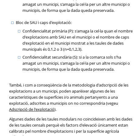
amagat un municipi, s'amaga la cel·la per un altre municipi o
municipis, de forma que la dada queda preservada.
Bloc de SAU i caps d'explotació:
Confidencialitat primària (P): s'amaga la cel·la quan el nombre
d'explotacions amb SAU en el municipi o el nombre de caps
d'explotació en el municipi mostrat a les taules de dades
municipals és 0,1,2 o 3 (n=0,1,2,3).
Confidencialitat secundària (S): si a la comarca sols s'ha
amagat un municipi, s'amaga la cel·la per un altre municipi o
municipis, de forma que la dada queda preservada.
També, i com a conseqüència de la metodologia d'adscripció de les
explotacions a un municipi, poden aparèixer algunes de les
característiques de superfícies i/o animals pertanyents a una
explotació, adscrites a municipis on no correspondria (vegeu
Adscripció de l'explotació
).
Algunes dades de les taules modulars no coincideixen amb les dades
de les taules censals perquè els factors d'elevació únicament estan
calibrats pel nombre d'explotacions i per la superfície agrícola