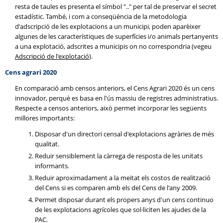
resta de taules es presenta el símbol ".." per tal de preservar el secret
estadístic. També, i com a conseqüència de la metodologia
d'adscripció de les explotacions a un municipi, poden aparèixer
algunes de les característiques de superfícies i/o animals pertanyents
a una explotació, adscrites a municipis on no correspondria (vegeu
Adscripció de l'explotació
).
Cens agrari 2020
En comparació amb censos anteriors, el Cens Agrari 2020 és un cens
innovador, perquè es basa en l'ús massiu de registres administratius.
Respecte a censos anteriors, això permet incorporar les següents
millores importants:
Disposar d'un directori censal d'explotacions agràries de més
qualitat.
Reduir sensiblement la càrrega de resposta de les unitats
informants.
Reduir aproximadament a la meitat els costos de realització
del Cens si es comparen amb els del Cens de l'any 2009.
Permet disposar durant els propers anys d'un cens continuo
de les explotacions agrícoles que sol·liciten les ajudes de la
PAC.