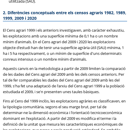
utilitzada (SAU).
2. Diferències conceptuals entre els censos agraris 1982, 1989,
1999, 2009 i 2020
El Cens agrari 1999 i els anteriors investigaven, amb caràcter exhaustiu,
les explotacions amb una superfície mínima de 0,1 ha o un nombre
mínim d'animals. En el Cens agrari del 2009 i 2020 les explotacions
objecte d'estudi han de tenir una superfície agrària útil (SAU) mínima, 1
ha i 5 ha respectivament, o un mínim de superfície d'uns determinats
conreus intensius o un nombre mínim d'animals.
Aquests canvis en la metodologia a partir de 2009 limiten la comparació
de les dades del Cens agrari del 2009 amb les dels censos anteriors. Per
tal de fer comparables les dades del Cens agrari del 2009 amb les del
1999, s'ha fet una adaptació de l'arxiu del Cens agrari 1999 a la població
estudiada el 2009, i se'n presenten unes taules bàsiques.
Fins al Cens del 1999 inclòs, les explotacions agràries es classificaven, en
la tipologia comunitària, segons el seu marge brut, per tal de
determinar-ne la dimensió econòmica i l'orientació tecnicoeconòmica
dominant en l'explotació. A partir del 2009 es modifica el terme i la
definició de la unitat que mesura les característiques econòmiques de