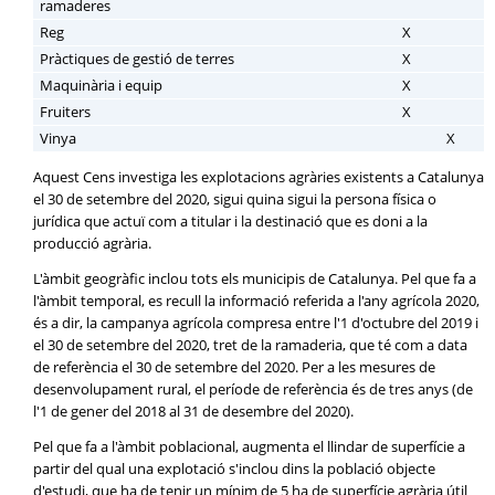
ramaderes
Reg
X
Pràctiques de gestió de terres
X
Maquinària i equip
X
Fruiters
X
Vinya
X
Aquest Cens investiga les explotacions agràries existents a Catalunya
el 30 de setembre del 2020, sigui quina sigui la persona física o
jurídica que actuï com a titular i la destinació que es doni a la
producció agrària.
L'àmbit geogràfic inclou tots els municipis de Catalunya. Pel que fa a
l'àmbit temporal, es recull la informació referida a l'any agrícola 2020,
és a dir, la campanya agrícola compresa entre l'1 d'octubre del 2019 i
el 30 de setembre del 2020, tret de la ramaderia, que té com a data
de referència el 30 de setembre del 2020. Per a les mesures de
desenvolupament rural, el període de referència és de tres anys (de
l'1 de gener del 2018 al 31 de desembre del 2020).
Pel que fa a l'àmbit poblacional, augmenta el llindar de superfície a
partir del qual una explotació s'inclou dins la població objecte
d'estudi, que ha de tenir un mínim de 5 ha de superfície agrària útil