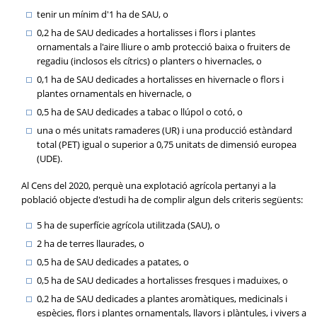
tenir un mínim d'1 ha de SAU, o
0,2 ha de SAU dedicades a hortalisses i flors i plantes
ornamentals a l'aire lliure o amb protecció baixa o fruiters de
regadiu (inclosos els cítrics) o planters o hivernacles, o
0,1 ha de SAU dedicades a hortalisses en hivernacle o flors i
plantes ornamentals en hivernacle, o
0,5 ha de SAU dedicades a tabac o llúpol o cotó, o
una o més unitats ramaderes (UR) i una producció estàndard
total (PET) igual o superior a 0,75 unitats de dimensió europea
(UDE).
Al Cens del 2020, perquè una explotació agrícola pertanyi a la
població objecte d'estudi ha de complir algun dels criteris següents:
5 ha de superfície agrícola utilitzada (SAU), o
2 ha de terres llaurades, o
0,5 ha de SAU dedicades a patates, o
0,5 ha de SAU dedicades a hortalisses fresques i maduixes, o
0,2 ha de SAU dedicades a plantes aromàtiques, medicinals i
espècies, flors i plantes ornamentals, llavors i plàntules, i vivers a