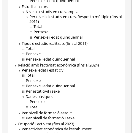
Per sexe i edat quinquennal
Estudis en curs
Nivell d'estudis en curs ampliat
Per nivell d'estudis en curs. Resposta múltiple (fins al
2011)
Total
Per sexe
Per sexe i edat quinquennal
Tipus d'estudis realitzats (fins al 2011)
Total
Per sexe
Per sexe i edat quinquennal
Relació amb l'activitat econòmica (fins al 2024)
Per sexe, edat i estat civil
Total
Per sexe
Per sexe i edat quinquennal
Per estat civil i sexe
Dades bàsiques
Per sexe
Total
Per nivell de formació assolit
Per nivell de formació i sexe
Ocupació i activitat (fins al 2023)
Per activitat econòmica de l'establiment