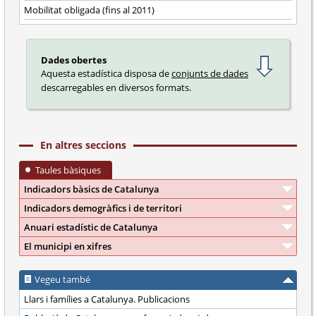
Mobilitat obligada (fins al 2011)
Dades obertes
Aquesta estadística disposa de
conjunts de dades
descarregables en diversos formats.
En altres seccions
Taules bàsiques
Indicadors bàsics de Catalunya
Indicadors demogràfics i de territori
Anuari estadístic de Catalunya
El municipi en xifres
Vegeu també
Llars i famílies a Catalunya. Publicacions