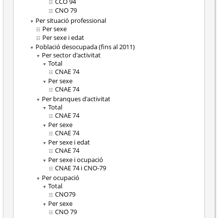
CCO 94
CNO 79
Per situació professional
Per sexe
Per sexe i edat
Població desocupada (fins al 2011)
Per sector d'activitat
Total
CNAE 74
Per sexe
CNAE 74
Per branques d'activitat
Total
CNAE 74
Per sexe
CNAE 74
Per sexe i edat
CNAE 74
Per sexe i ocupació
CNAE 74 i CNO-79
Per ocupació
Total
CNO79
Per sexe
CNO 79