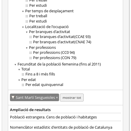
Per treball
Per estudi
Per temps de desplaçament
Per treball
Per estudi
Localització de l'ocupació
Per branques d'activitat
Per branques d'activitat(CCAE 93)
Per branques d'activitat(CNAE 74)
Per professions
Per professions (CC0 94)
Per professions (CON 79)
Fecunditat de la població femenina (fins al 2011)
Total
Fins a 8 i més fills
Per edat
Per edat quinquennal
Sant Martí Sesgueioles
mostrar tot
Ampliació de resultats
Població estrangera. Cens de població i habitatges
Nomenclàtor estadístic d'entitats de població de Catalunya