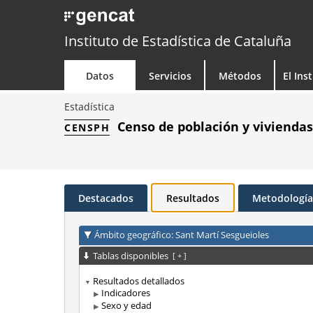
Instituto de Estadística de Cataluña
Datos
Servicios
Métodos
El Ins
Estadística
Censo de población y viviendas
CENSPH
Destacados
Resultados
Metodología
Ámbito geográfico: Sant Martí Sesgueioles
Tablas disponibles
[
+
]
Resultados detallados
Indicadores
Sexo y edad