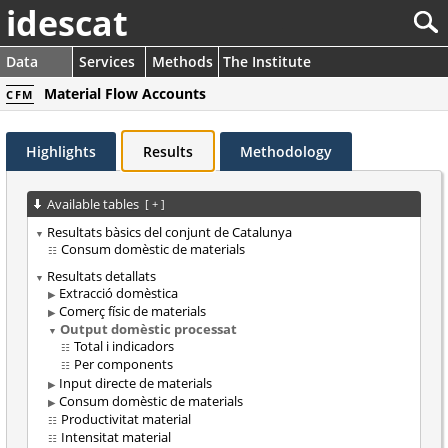
idescat
Data
Services
Methods
The Institute
Material Flow Accounts
CFM
Highlights
Results
Methodology
Available tables
[
+
]
Resultats bàsics del conjunt de Catalunya
Consum domèstic de materials
Resultats detallats
Extracció domèstica
Comerç físic de materials
Output domèstic processat
Total i indicadors
Per components
Input directe de materials
Consum domèstic de materials
Productivitat material
Intensitat material