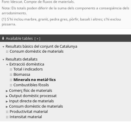
Font: Idescat. Compte de fluxos de materials.
Nota: Els totals poden diferir de la suma dels components a conseqüència dels
arrodoniments.
(1) S'hi inclou marbre, granit, pedra gres, pòrfir, basalt i altres; s'hi exclou
pissarra.
Available tables
[
+
]
Resultats bàsics del conjunt de Catalunya
Consum domèstic de materials
Resultats detallats
Extracció domèstica
Total i indicadors
Biomassa
Minerals no metàl·lics
Combustibles fòssils
Comerç físic de materials
Output domèstic processat
Input directe de materials
Consum domèstic de materials
Productivitat material
Intensitat material