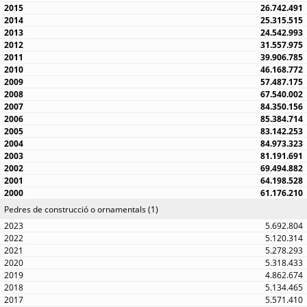
26.742.491
25.315.515
24.542.993
31.557.975
39.906.785
46.168.772
57.487.175
67.540.002
84.350.156
85.384.714
83.142.253
84.973.323
81.191.691
69.494.882
64.198.528
61.176.210
Pedres de construcció o ornamentals (1)
5.692.804
5.120.314
5.278.293
5.318.433
4.862.674
5.134.465
5.571.410