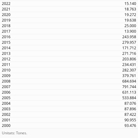
15.140
18.763
19.272
19.638
25.000
13.900
243.958
279.957
171.712
271.716
203.806
234.431
282.307
379.761
684.694
791.744
631.113
533.884
87.076
87.896
87.422
90.955
93.476
Unitats: Tones.