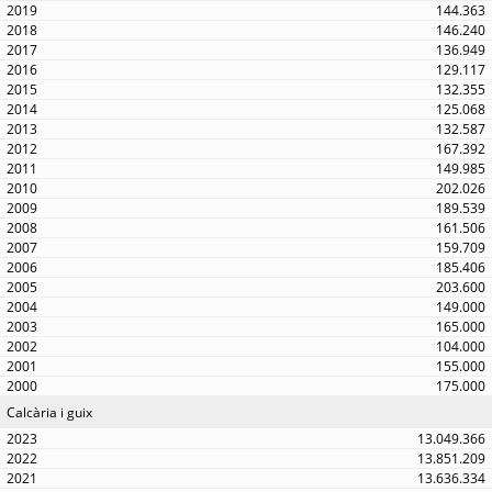
144.363
146.240
136.949
129.117
132.355
125.068
132.587
167.392
149.985
202.026
189.539
161.506
159.709
185.406
203.600
149.000
165.000
104.000
155.000
175.000
Calcària i guix
13.049.366
13.851.209
13.636.334