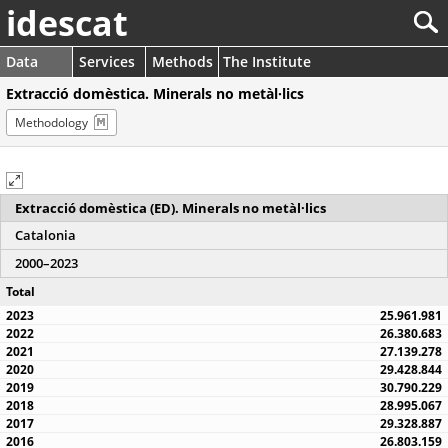
idescat
Data
Services
Methods
The Institute
Extracció domèstica. Minerals no metàl·lics
Methodology
Extracció domèstica (ED). Minerals no metàl·lics
Catalonia
2000–2023
Total
25.961.981
26.380.683
27.139.278
29.428.844
30.790.229
28.995.067
29.328.887
26.803.159