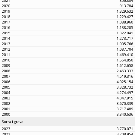
856.804
913.784
1.329.632
1.229.427
1.088.960
1.138.205
1.322.041
1.273.717
1.005.766
1.087.704
1.469.410
1.564.850
1.612.658
2.463.333
4.519.316
4.025.154
3.328.732
4.274.497
4.047.915
3.670.339
3.717.489
3.340.636
Sorra i grava
3.770.071
3.708.954