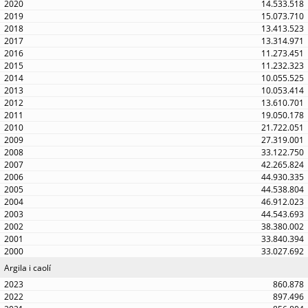
14.533.518
15.073.710
13.413.523
13.314.971
11.273.451
11.232.323
10.055.525
10.053.414
13.610.701
19.050.178
21.722.051
27.319.001
33.122.750
42.265.824
44.930.335
44.538.804
46.912.023
44.543.693
38.380.002
33.840.394
33.027.692
Argila i caolí
860.878
897.496