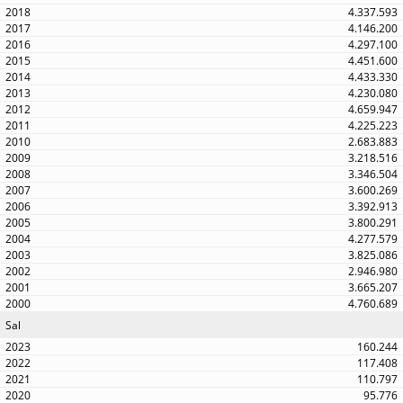
4.337.593
4.146.200
4.297.100
4.451.600
4.433.330
4.230.080
4.659.947
4.225.223
2.683.883
3.218.516
3.346.504
3.600.269
3.392.913
3.800.291
4.277.579
3.825.086
2.946.980
3.665.207
4.760.689
Sal
160.244
117.408
110.797
95.776