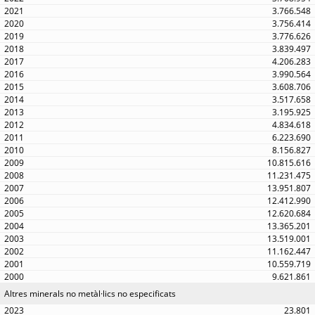
3.766.548
3.756.414
3.776.626
3.839.497
4.206.283
3.990.564
3.608.706
3.517.658
3.195.925
4.834.618
6.223.690
8.156.827
10.815.616
11.231.475
13.951.807
12.412.990
12.620.684
13.365.201
13.519.001
11.162.447
10.559.719
9.621.861
Altres minerals no metàl·lics no especificats
23.801