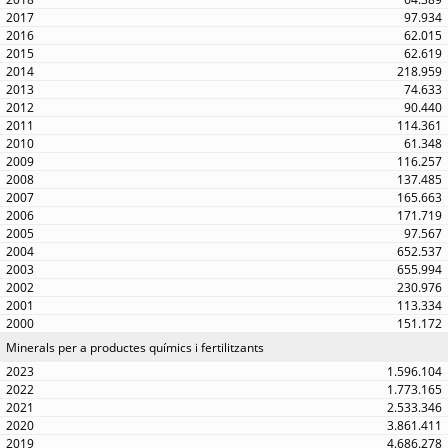
97.934
62.015
62.619
218.959
74.633
90.440
114.361
61.348
116.257
137.485
165.663
171.719
97.567
652.537
655.994
230.976
113.334
151.172
Minerals per a productes químics i fertilitzants
1.596.104
1.773.165
2.533.346
3.861.411
4.686.278