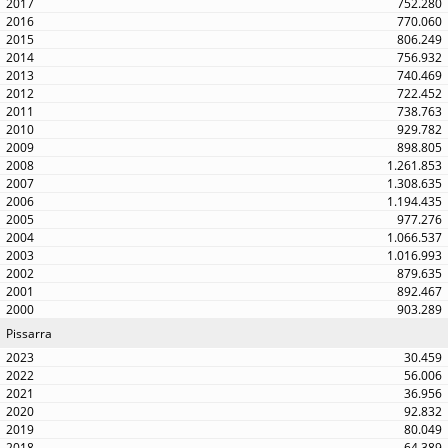
752.280
770.060
806.249
756.932
740.469
722.452
738.763
929.782
898.805
1.261.853
1.308.635
1.194.435
977.276
1.066.537
1.016.993
879.635
892.467
903.289
Pissarra
30.459
56.006
36.956
92.832
80.049
64.389