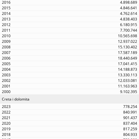
4.898.689
4.846.641
4.762.614
4.838.403
6.180.915
7.700.744
10.565.698
12.937.022
15.130.402
17.587.189
18.440.649
17.041.415
14.188.873
13.330.113
12.033.081
11.163.963
9.102.395
Creta i dolomita
778.254
840.991
901.437
837.404
817.259
804.933