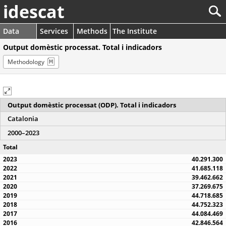
idescat
Data
Services
Methods
The Institute
Output domèstic processat. Total i indicadors
Methodology
Output domèstic processat (ODP). Total i indicadors
Catalonia
2000–2023
Total
40.291.300
41.685.118
39.462.662
37.269.675
44.718.685
44.752.323
44.084.469
42.846.564