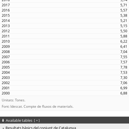
5,71
5,57
5,38
5,21
5,15
5,50
5,88
6,22
6,41
7,04
7,55
7,57
7,78
7,53
7,30
7,06
6,99
6,88
Unitats: Tones.
Font: Idescat. Compte de fluxos de materials.
Available tables
[
+
]
Resultats bàsics del conjunt de Catalunya