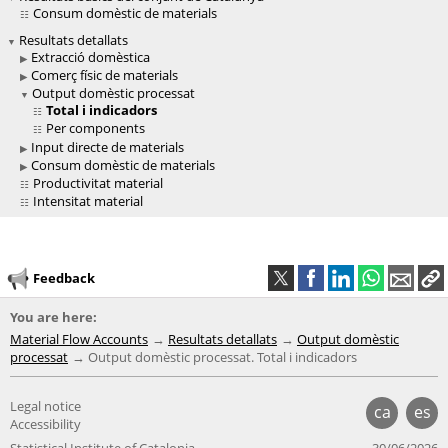
Consum domèstic de materials
Resultats detallats
Extracció domèstica
Comerç físic de materials
Output domèstic processat
Total i indicadors
Per components
Input directe de materials
Consum domèstic de materials
Productivitat material
Intensitat material
Feedback
You are here:
Material Flow Accounts
Resultats detallats
Output domèstic
processat
Output domèstic processat. Total i indicadors
Legal notice
ca
es
Accessibility