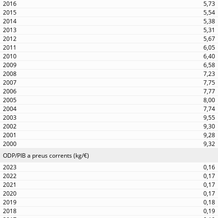
5,73
5,54
5,38
5,31
5,67
6,05
6,40
6,58
7,23
7,75
7,77
8,00
7,74
9,55
9,30
9,28
9,32
ODP/PIB a preus corrents (kg/€)
0,16
0,17
0,17
0,17
0,18
0,19