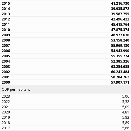
41.216.730
39.935.872
39.587.755
42.496.422
45.415.764
47.875.374
48.977.636
53.158.240
55.969.130
54.943.990
55.355.774
52.385.326
63.254.685
60.243.484
58.704.762
57.907.171
ODP per habitant
5,06
5,32
5,09
4,81
5,82
5,89
5,86